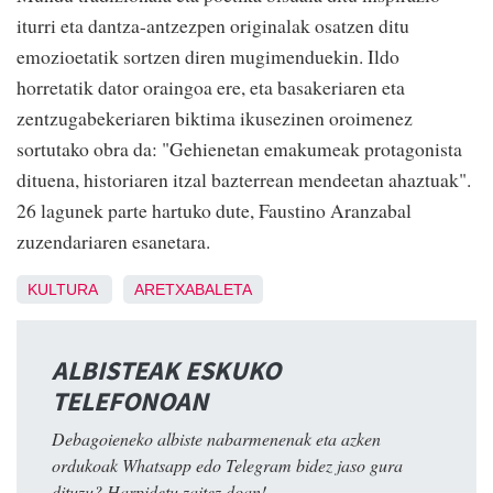
iturri eta dantza-antzezpen originalak osatzen ditu
emozioetatik sortzen diren mugimenduekin. Ildo
horretatik dator oraingoa ere, eta basakeriaren eta
zentzugabekeriaren biktima ikusezinen oroimenez
sortutako obra da: "Gehienetan emakumeak protagonista
dituena, historiaren itzal bazterrean mendeetan ahaztuak".
26 lagunek parte hartuko dute, Faustino Aranzabal
zuzendariaren esanetara.
KULTURA
ARETXABALETA
ALBISTEAK ESKUKO
TELEFONOAN
Debagoieneko albiste nabarmenenak eta azken
ordukoak Whatsapp edo Telegram bidez jaso gura
dituzu? Harpidetu zaitez doan!