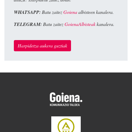
WHATSAPP:
Batu zaitez
Goiena
albisteen kanalera.
TELEGRAM:
Batu zaitez
GoienaAlbisteak
kanalera.
Harpidetza aukera guztiak