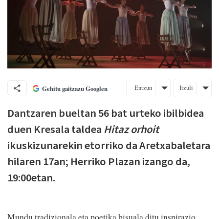
Entzun
Itzuli
Gehitu gaitzazu Googlen
Dantzaren bueltan 56 bat urteko ibilbidea
duen Kresala taldea
Hitaz orhoit
ikuskizunarekin etorriko da Aretxabaletara
hilaren 17an; Herriko Plazan izango da,
19:00etan.
Mundu tradizionala eta poetika bisuala ditu inspirazio