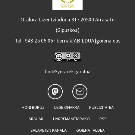
Otalora Lizentziaduna 31 · 20500 Arrasate
(Gipuzkoa)
Tel.: 943 25 05 05 · berriak[ABILDUA]goiena.eus
CodeSyntaxek garatua
HONI BURUZ
LEGE OHARRA
PUBLIZITATEA
ARAUAK
HARREMANETARAKO
RSS
SALAKETEN KANALA
GOIENA TALDEA