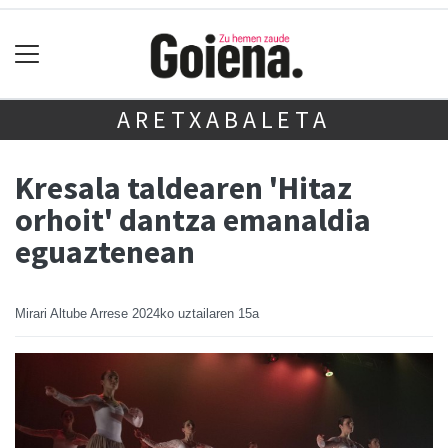
ARETXABALETA
Kresala taldearen 'Hitaz
orhoit' dantza emanaldia
eguaztenean
Mirari Altube Arrese
2024ko uztailaren 15a