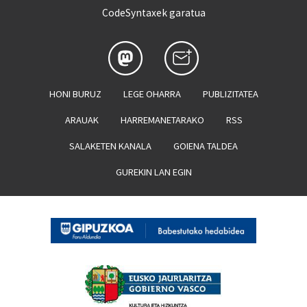
CodeSyntaxek garatua
HONI BURUZ
LEGE OHARRA
PUBLIZITATEA
ARAUAK
HARREMANETARAKO
RSS
SALAKETEN KANALA
GOIENA TALDEA
GUREKIN LAN EGIN