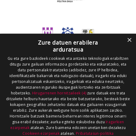
×
Zure datuen erabilera
arduratsua
Gu eta gure bazkideek cookieak eta antzeko teknologiak erabiltzen
ditugu zure gailuan informazioa gordetzeko eta eskuratzeko, eta
datu pertsonalak tratatzeko (adibidez, zure IP helbidea,
identifikatzaile bakarrak eta nabigazio-datuak), iragarki eta eduki
pertsonalizatuak eskaintzeko, iragarkiak eta edukia neurtzeko,
audientziaren inguruko ikuspegiak lortzeko eta zerbitzuak
hobetzeko.
Hirugarrenen hornitzaileek (4)
zure datuak ere trata
ditzakete helburu hauetarako eta beste batzuetarako, besteak beste
kokapen geografiko zehatzeko datuak eta gailuaren ezaugarriak
erabiliz. Zure aukerak webgune honi soilik aplikatzen zaizkio.
Hornitzaile batzuek baimena beharrean interes legitimoa oinarri
gisa erabil dezakete; aurka egiteko eskubidea duzu
Iragarkien
ezarpenak
atalean. Zure baimena edozein unetan ken dezakezu
Cookieen ezarpenak
atalean.
Pribatutasun-politika