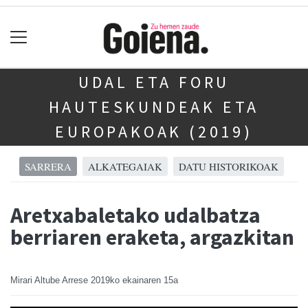
UDAL ETA FORU
HAUTESKUNDEAK ETA
EUROPAKOAK (2019)
SARRERA
ALKATEGAIAK
DATU HISTORIKOAK
Aretxabaletako udalbatza
berriaren eraketa, argazkitan
Mirari Altube Arrese
2019ko ekainaren 15a