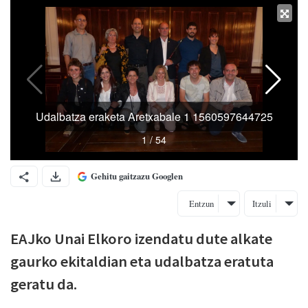
Gehitu gaitzazu Googlen
Entzun
Itzuli
EAJko Unai Elkoro izendatu dute alkate
gaurko ekitaldian eta udalbatza eratuta
geratu da.