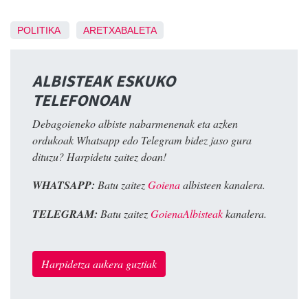
POLITIKA
ARETXABALETA
ALBISTEAK ESKUKO
TELEFONOAN
Debagoieneko albiste nabarmenenak eta azken
ordukoak Whatsapp edo Telegram bidez jaso gura
dituzu? Harpidetu zaitez doan!
WHATSAPP:
Batu zaitez
Goiena
albisteen kanalera.
TELEGRAM:
Batu zaitez
GoienaAlbisteak
kanalera.
Harpidetza aukera guztiak