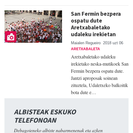
San Fermin bezpera
ospatu dute
Aretxabaletako
udaleku irekietan
Maialen Regueiro
2018 uzt 06
ARETXABALETA
Aretxabaletako udaleku
irekietako neska-mutikoek San
Fermin bezpera ospatu dute.
Jantzi aproposak soinean
zituztela, Udaletxeko balkoitik
bota dute e…
ALBISTEAK ESKUKO
TELEFONOAN
Debagoieneko albiste nabarmenenak eta azken