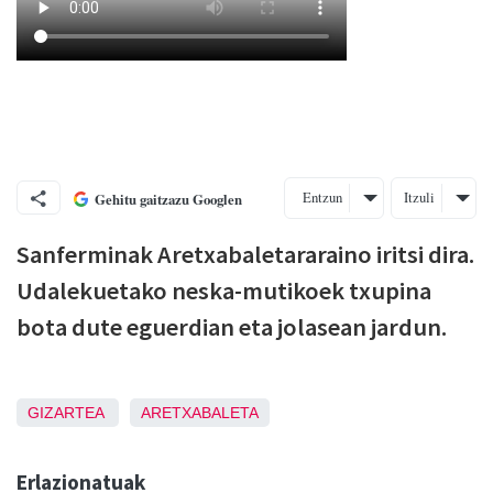
Entzun
Itzuli
Gehitu gaitzazu Googlen
Sanferminak Aretxabaletararaino iritsi dira.
Udalekuetako neska-mutikoek txupina
bota dute eguerdian eta jolasean jardun.
GIZARTEA
ARETXABALETA
Erlazionatuak