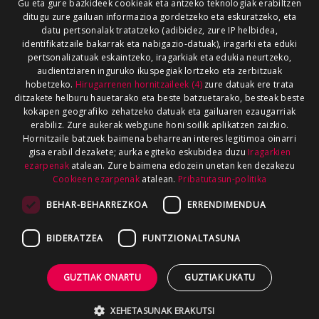
Gu eta gure bazkideek cookieak eta antzeko teknologiak erabiltzen
ditugu zure gailuan informazioa gordetzeko eta eskuratzeko, eta
datu pertsonalak tratatzeko (adibidez, zure IP helbidea,
identifikatzaile bakarrak eta nabigazio-datuak), iragarki eta eduki
pertsonalizatuak eskaintzeko, iragarkiak eta edukia neurtzeko,
audientziaren inguruko ikuspegiak lortzeko eta zerbitzuak
hobetzeko.
Hirugarrenen hornitzaileek (4)
zure datuak ere trata
ditzakete helburu hauetarako eta beste batzuetarako, besteak beste
kokapen geografiko zehatzeko datuak eta gailuaren ezaugarriak
erabiliz. Zure aukerak webgune honi soilik aplikatzen zaizkio.
Hornitzaile batzuek baimena beharrean interes legitimoa oinarri
gisa erabil dezakete; aurka egiteko eskubidea duzu
Iragarkien
ezarpenak
atalean. Zure baimena edozein unetan ken dezakezu
Cookieen ezarpenak
atalean.
Pribatutasun-politika
BEHAR-BEHARREZKOA
ERRENDIMENDUA
BIDERATZEA
FUNTZIONALTASUNA
GUZTIAK ONARTU
GUZTIAK UKATU
XEHETASUNAK ERAKUTSI