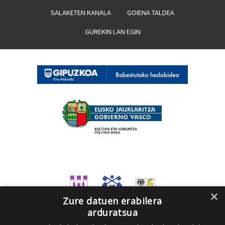
SALAKETEN KANALA
GOIENA TALDEA
GUREKIN LAN EGIN
×
Zure datuen erabilera
arduratsua