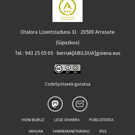
Otalora Lizentziaduna 31 · 20500 Arrasate
(Gipuzkoa)
Tel.: 943 25 05 05 · berriak[ABILDUA]goiena.eus
CodeSyntaxek garatua
HONI BURUZ
LEGE OHARRA
PUBLIZITATEA
ARAUAK
HARREMANETARAKO
RSS