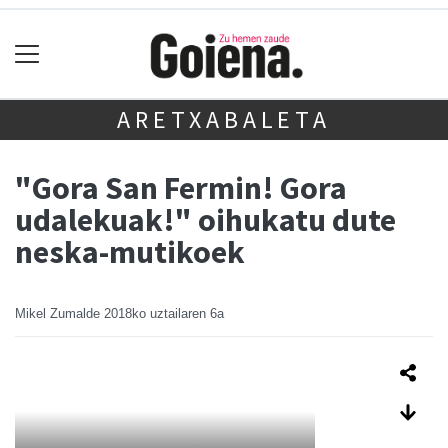
ARETXABALETA
"Gora San Fermin! Gora
udalekuak!" oihukatu dute
neska-mutikoek
Mikel Zumalde
2018ko uztailaren 6a