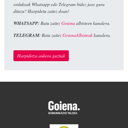
ordukoak Whatsapp edo Telegram bidez jaso gura
dituzu? Harpidetu zaitez doan!
WHATSAPP:
Batu zaitez
Goiena
albisteen kanalera.
TELEGRAM:
Batu zaitez
GoienaAlbisteak
kanalera.
Harpidetza aukera guztiak