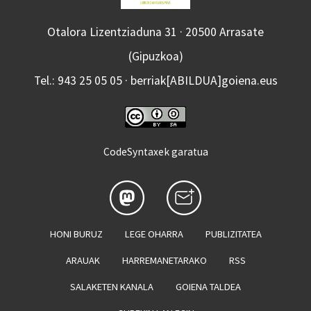
Otalora Lizentziaduna 31 · 20500 Arrasate
(Gipuzkoa)
Tel.: 943 25 05 05 · berriak[ABILDUA]goiena.eus
CodeSyntaxek garatua
HONI BURUZ
LEGE OHARRA
PUBLIZITATEA
ARAUAK
HARREMANETARAKO
RSS
SALAKETEN KANALA
GOIENA TALDEA