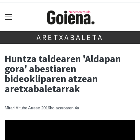
ARETXABALETA
Huntza taldearen 'Aldapan
gora' abestiaren
bideokliparen atzean
aretxabaletarrak
Mirari Altube Arrese
2016ko azaroaren 4a