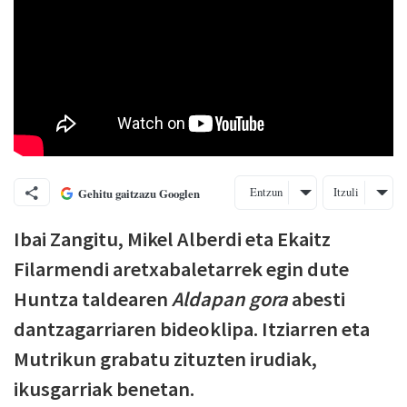
Entzun
Itzuli
Gehitu gaitzazu Googlen
Ibai Zangitu, Mikel Alberdi eta Ekaitz
Filarmendi aretxabaletarrek egin dute
Huntza taldearen
Aldapan gora
abesti
dantzagarriaren bideoklipa. Itziarren eta
Mutrikun grabatu zituzten irudiak,
ikusgarriak benetan.