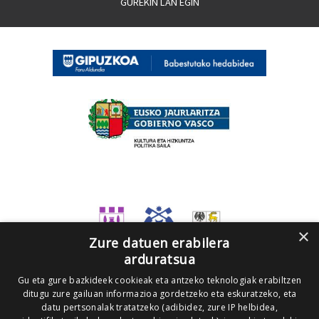
GUREKIN LAN EGIN
×
Zure datuen erabilera
arduratsua
Gu eta gure bazkideek cookieak eta antzeko teknologiak erabiltzen
ditugu zure gailuan informazioa gordetzeko eta eskuratzeko, eta
datu pertsonalak tratatzeko (adibidez, zure IP helbidea,