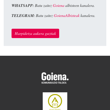
WHATSAPP:
Batu zaitez
Goiena
albisteen kanalera.
TELEGRAM:
Batu zaitez
GoienaAlbisteak
kanalera.
Harpidetza aukera guztiak