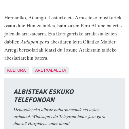
Hernaniko, Ataungo, Lasturko eta Arrasateko musikariek
osatu dute Huntza taldea, hain zuzen Peru Altube bateria-
jolea da arrasatearra. Eta ikaragarrizko arrakasta izaten
dabilen
Aldapan gora
abestiaren letra Oñatiko Maider
Arregi bertsolariak idatzi du Josune Arakistain taldeko
abeslariarekin batera.
KULTURA
ARETXABALETA
ALBISTEAK ESKUKO
TELEFONOAN
Debagoieneko albiste nabarmenenak eta azken
ordukoak Whatsapp edo Telegram bidez jaso gura
dituzu? Harpidetu zaitez doan!