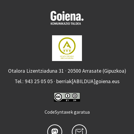
Otalora Lizentziaduna 31 · 20500 Arrasate (Gipuzkoa)
Tel.: 943 25 05 05 · berriak[ABILDUA]goiena.eus
CodeSyntaxek garatua