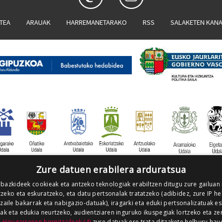
ATEA
ARAUAK
HARREMANETARAKO
RSS
SALAKETEN KAN
Zure datuen erabilera arduratsua
 bazkideek cookieak eta antzeko teknologiak erabiltzen ditugu zure gailuan
zeko eta eskuratzeko, eta datu pertsonalak tratatzeko (adibidez, zure IP he
tzaile bakarrak eta nabigazio-datuak), iragarki eta eduki pertsonalizatuak e
iak eta edukia neurtzeko, audientziaren inguruko ikuspegiak lortzeko eta ze
.
Hirugarrenen hornitzaileek (4)
zure datuak ere trata ditzakete helburu hau