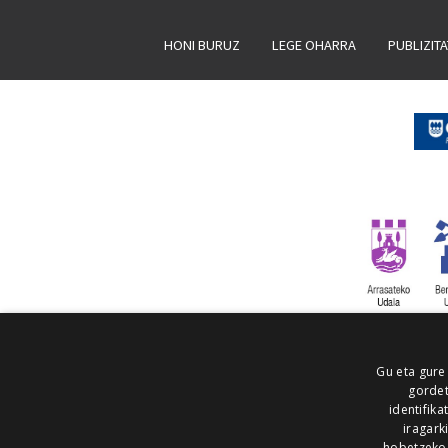
HONI BURUZ
LEGE OHARRA
PUBLIZIT
Gu eta gure
gordet
identifika
iragark
hobetzeko