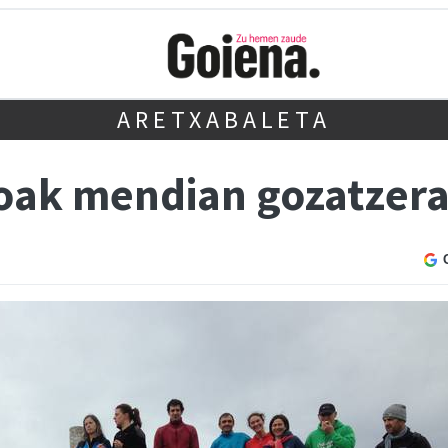
ARETXABALETA
oak mendian gozatzer