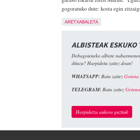
gogoratuko dute: kosta egin zitzaig
ARETXABALETA
ALBISTEAK ESKUKO
Debagoieneko albiste nabarmenen
dituzu? Harpidetu zaitez doan!
WHATSAPP:
Batu zaitez
Goiena
TELEGRAM:
Batu zaitez
Goiena
Harpidetza aukera guztiak