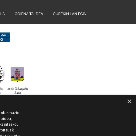
ALA
GOIENA TALDEA
GUREKIN LAN EGIN
×
 informazioa
lbidea,
skaintzeko,
rbitzuak
etarako eta