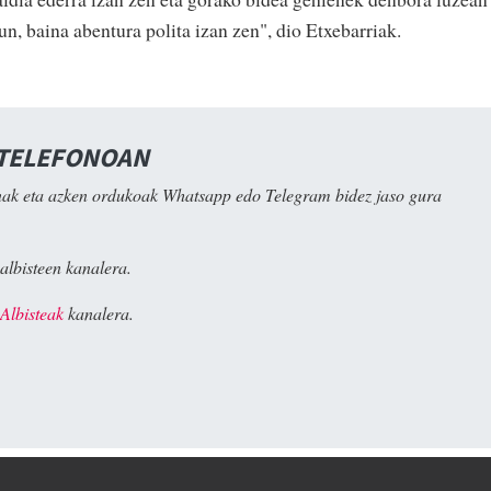
un, baina abentura polita izan zen", dio Etxebarriak.
 TELEFONOAN
ak eta azken ordukoak Whatsapp edo Telegram bidez jaso gura
albisteen kanalera.
Albisteak
kanalera.