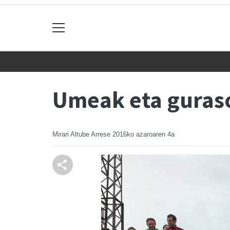
Umeak eta guras
Mirari Altube Arrese
2016ko azaroaren 4a