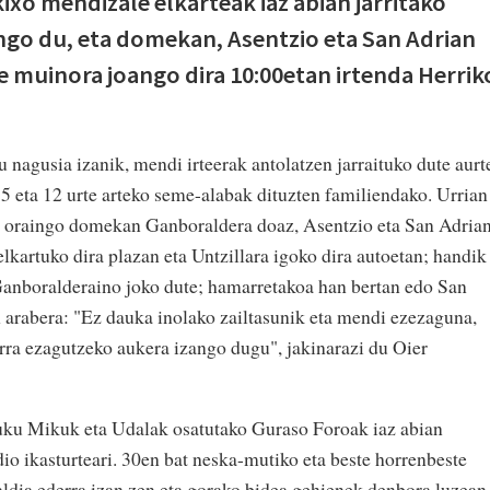
xo mendizale elkarteak iaz abian jarritako
ngo du, eta domekan, Asentzio eta San Adrian
 muinora joango dira 10:00etan irtenda Herrik
 nagusia izanik, mendi irteerak antolatzen jarraituko dute aurt
 eta 12 urte arteko seme-alabak dituzten familiendako. Urrian
a oraingo domekan Ganboraldera doaz, Asentzio eta San Adria
lkartuko dira plazan eta Untzillara igoko dira autoetan; handik
anboralderaino joko dute; hamarretakoa han bertan edo San
 arabera: "Ez dauka inolako zailtasunik eta mendi ezezaguna,
derra ezagutzeko aukera izango dugu", jakinarazi du Oier
Kuku Mikuk eta Udalak osatutako Guraso Foroak iaz abian
io ikasturteari. 30en bat neska-mutiko eta beste horrenbeste
ldia ederra izan zen eta gorako bidea gehienek denbora luzean