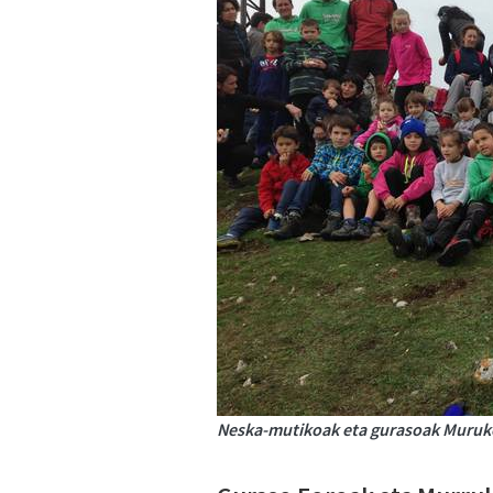
Neska-mutikoak eta gurasoak Muruko