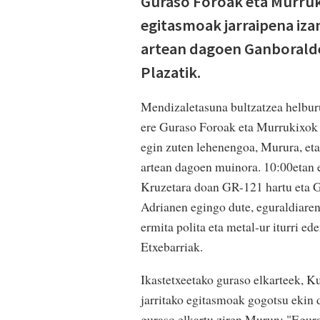
Guraso Foroak eta Murruki
egitasmoak jarraipena iza
artean dagoen Ganboralde
Plazatik.
Mendizaletasuna bultzatzea helburu
ere Guraso Foroak eta Murrukixok 5
egin zuten lehenengoa, Murura, et
artean dagoen muinora. 10:00etan e
Kruzetara doan GR-121 hartu eta G
Adrianen egingo dute, eguraldiaren
ermita polita eta metal-ur iturri e
Etxebarriak.
Ikastetxeetako guraso elkarteek, 
jarritako egitasmoak gogotsu ekin d
guraso elkartu ziren Murun: "Egura