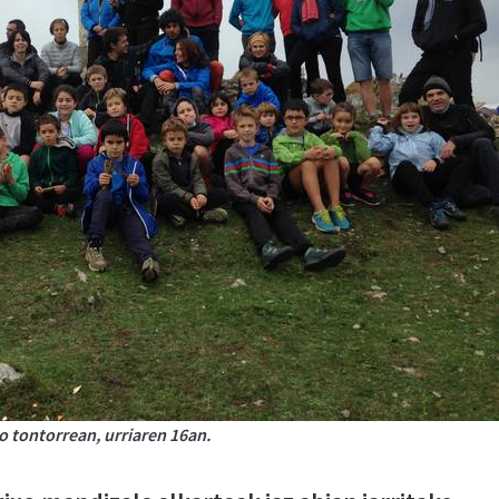
 tontorrean, urriaren 16an.