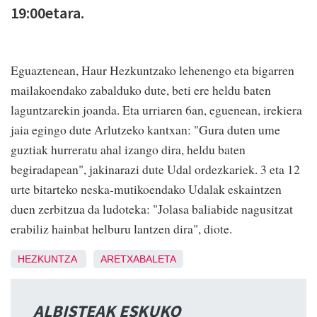
19:00etara.
Eguaztenean, Haur Hezkuntzako lehenengo eta bigarren
mailakoendako zabalduko dute, beti ere heldu baten
laguntzarekin joanda. Eta urriaren 6an, eguenean, irekiera
jaia egingo dute Arlutzeko kantxan: "Gura duten ume
guztiak hurreratu ahal izango dira, heldu baten
begiradapean", jakinarazi dute Udal ordezkariek. 3 eta 12
urte bitarteko neska-mutikoendako Udalak eskaintzen
duen zerbitzua da ludoteka: "Jolasa baliabide nagusitzat
erabiliz hainbat helburu lantzen dira", diote.
HEZKUNTZA
ARETXABALETA
ALBISTEAK ESKUKO