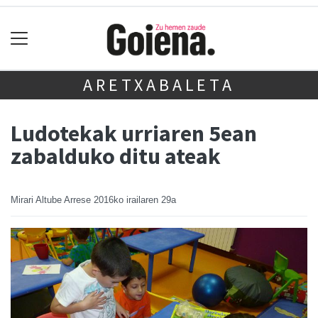
ARETXABALETA
Ludotekak urriaren 5ean
zabalduko ditu ateak
Mirari Altube Arrese
2016ko irailaren 29a