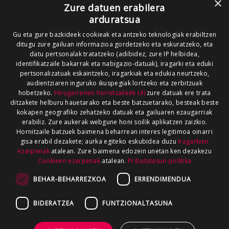
×
Zure datuen erabilera
arduratsua
Gu eta gure bazkideek cookieak eta antzeko teknologiak erabiltzen
ditugu zure gailuan informazioa gordetzeko eta eskuratzeko, eta
datu pertsonalak tratatzeko (adibidez, zure IP helbidea,
identifikatzaile bakarrak eta nabigazio-datuak), iragarki eta eduki
pertsonalizatuak eskaintzeko, iragarkiak eta edukia neurtzeko,
audientziaren inguruko ikuspegiak lortzeko eta zerbitzuak
hobetzeko.
Hirugarrenen hornitzaileek (4)
zure datuak ere trata
ditzakete helburu hauetarako eta beste batzuetarako, besteak beste
kokapen geografiko zehatzeko datuak eta gailuaren ezaugarriak
erabiliz. Zure aukerak webgune honi soilik aplikatzen zaizkio.
Hornitzaile batzuek baimena beharrean interes legitimoa oinarri
gisa erabil dezakete; aurka egiteko eskubidea duzu
Iragarkien
ezarpenak
atalean. Zure baimena edozein unetan ken dezakezu
Cookieen ezarpenak
atalean.
Pribatutasun-politika
BEHAR-BEHARREZKOA
ERRENDIMENDUA
BIDERATZEA
FUNTZIONALTASUNA