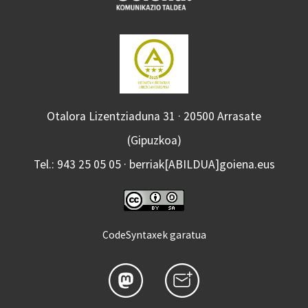
Otalora Lizentziaduna 31 · 20500 Arrasate
(Gipuzkoa)
Tel.: 943 25 05 05 · berriak[ABILDUA]goiena.eus
CodeSyntaxek garatua