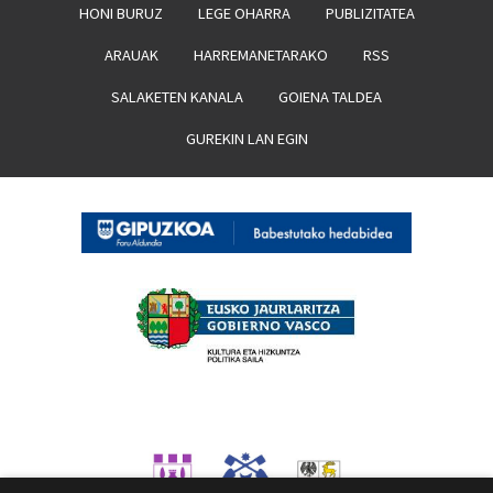
HONI BURUZ
LEGE OHARRA
PUBLIZITATEA
ARAUAK
HARREMANETARAKO
RSS
SALAKETEN KANALA
GOIENA TALDEA
GUREKIN LAN EGIN