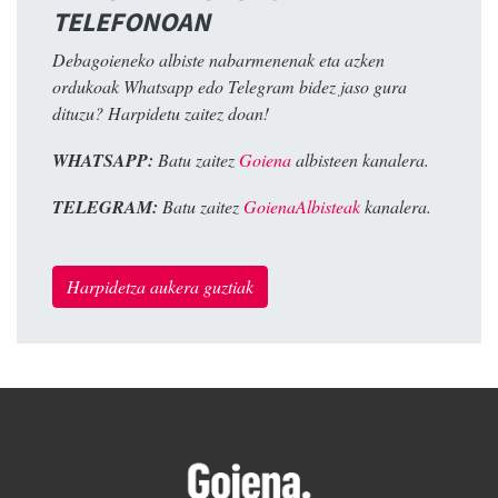
TELEFONOAN
Debagoieneko albiste nabarmenenak eta azken
ordukoak Whatsapp edo Telegram bidez jaso gura
dituzu? Harpidetu zaitez doan!
WHATSAPP:
Batu zaitez
Goiena
albisteen kanalera.
TELEGRAM:
Batu zaitez
GoienaAlbisteak
kanalera.
Harpidetza aukera guztiak