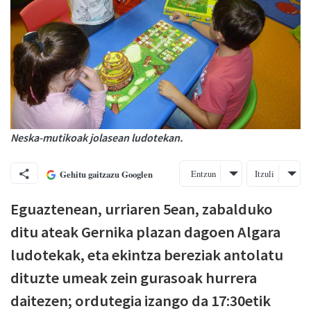
Neska-mutikoak jolasean ludotekan.
Entzun
Itzuli
Gehitu gaitzazu Googlen
Eguaztenean, urriaren 5ean, zabalduko
ditu ateak Gernika plazan dagoen Algara
ludotekak, eta ekintza bereziak antolatu
dituzte umeak zein gurasoak hurrera
daitezen; ordutegia izango da 17:30etik