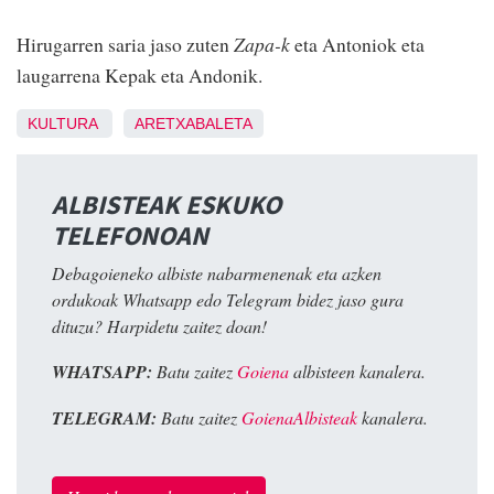
Hirugarren saria jaso zuten
Zapa-k
eta Antoniok eta
laugarrena Kepak eta Andonik.
KULTURA
ARETXABALETA
ALBISTEAK ESKUKO
TELEFONOAN
Debagoieneko albiste nabarmenenak eta azken
ordukoak Whatsapp edo Telegram bidez jaso gura
dituzu? Harpidetu zaitez doan!
WHATSAPP:
Batu zaitez
Goiena
albisteen kanalera.
TELEGRAM:
Batu zaitez
GoienaAlbisteak
kanalera.