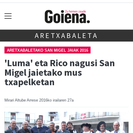
ARETXABALETA
ARETXABALETAKO SAN MIGEL JAIAK 2016
'Luma' eta Rico nagusi San
Migel jaietako mus
txapelketan
Mirari Altube Arrese
2016ko irailaren 27a