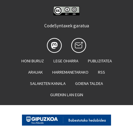
CodeSyntaxek garatua
HONI BURUZ
LEGE OHARRA
PUBLIZITATEA
ARAUAK
HARREMANETARAKO
RSS
SALAKETEN KANALA
GOIENA TALDEA
GUREKIN LAN EGIN