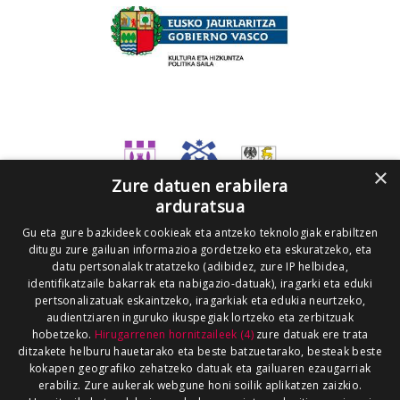
×
Zure datuen erabilera
arduratsua
Gu eta gure bazkideek cookieak eta antzeko teknologiak erabiltzen
ditugu zure gailuan informazioa gordetzeko eta eskuratzeko, eta
datu pertsonalak tratatzeko (adibidez, zure IP helbidea,
identifikatzaile bakarrak eta nabigazio-datuak), iragarki eta eduki
pertsonalizatuak eskaintzeko, iragarkiak eta edukia neurtzeko,
audientziaren inguruko ikuspegiak lortzeko eta zerbitzuak
hobetzeko.
Hirugarrenen hornitzaileek (4)
zure datuak ere trata
ditzakete helburu hauetarako eta beste batzuetarako, besteak beste
kokapen geografiko zehatzeko datuak eta gailuaren ezaugarriak
erabiliz. Zure aukerak webgune honi soilik aplikatzen zaizkio.