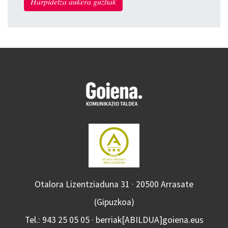
Harpidetza aukera guztiak
Otalora Lizentziaduna 31 · 20500 Arrasate
(Gipuzkoa)
Tel.: 943 25 05 05 · berriak[ABILDUA]goiena.eus