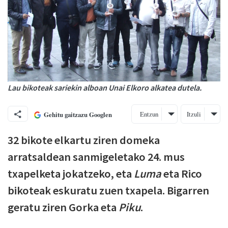
Lau bikoteak sariekin alboan Unai Elkoro alkatea dutela.
Entzun
Itzuli
Gehitu gaitzazu Googlen
32 bikote elkartu ziren domeka
arratsaldean sanmigeletako 24. mus
txapelketa jokatzeko, eta
Luma
eta Rico
bikoteak eskuratu zuen txapela. Bigarren
geratu ziren Gorka eta
Piku
.