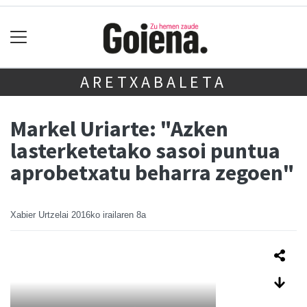
ARETXABALETA
Markel Uriarte: "Azken
lasterketetako sasoi puntua
aprobetxatu beharra zegoen"
Xabier Urtzelai
2016ko irailaren 8a