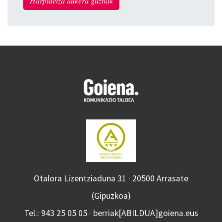
Harpidetza aukera guztiak
Otalora Lizentziaduna 31 · 20500 Arrasate
(Gipuzkoa)
Tel.: 943 25 05 05 · berriak[ABILDUA]goiena.eus