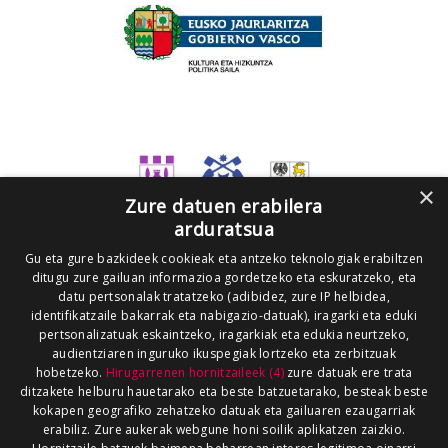
×
Zure datuen erabilera
arduratsua
Gu eta gure bazkideek cookieak eta antzeko teknologiak erabiltzen
ditugu zure gailuan informazioa gordetzeko eta eskuratzeko, eta
datu pertsonalak tratatzeko (adibidez, zure IP helbidea,
identifikatzaile bakarrak eta nabigazio-datuak), iragarki eta eduki
pertsonalizatuak eskaintzeko, iragarkiak eta edukia neurtzeko,
audientziaren inguruko ikuspegiak lortzeko eta zerbitzuak
hobetzeko.
Hirugarrenen hornitzaileek (4)
zure datuak ere trata
ditzakete helburu hauetarako eta beste batzuetarako, besteak beste
kokapen geografiko zehatzeko datuak eta gailuaren ezaugarriak
erabiliz. Zure aukerak webgune honi soilik aplikatzen zaizkio.