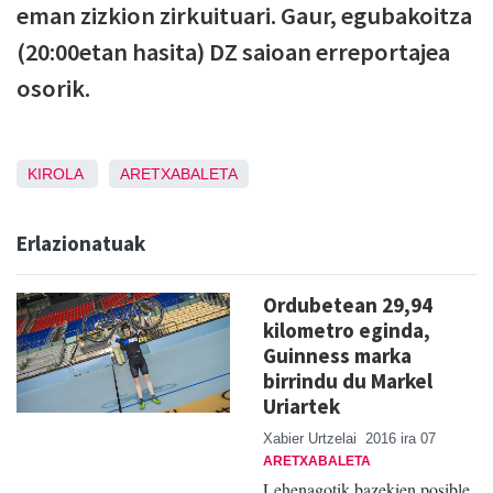
eman zizkion zirkuituari. Gaur, egubakoitza
(20:00etan hasita) DZ saioan erreportajea
osorik.
KIROLA
ARETXABALETA
Erlazionatuak
Ordubetean 29,94
kilometro eginda,
Guinness marka
birrindu du Markel
Uriartek
Xabier Urtzelai
2016 ira 07
ARETXABALETA
Lehenagotik bazekien posible