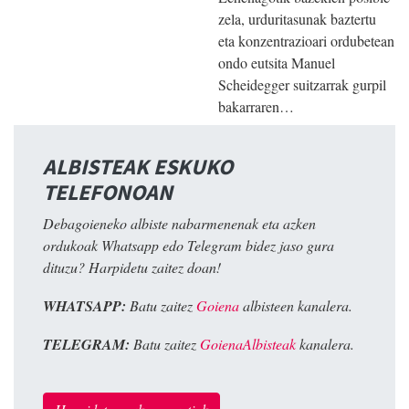
zela, urduritasunak baztertu
eta konzentrazioari ordubetean
ondo eutsita Manuel
Scheidegger suitzarrak gurpil
bakarraren…
ALBISTEAK ESKUKO
TELEFONOAN
Debagoieneko albiste nabarmenenak eta azken
ordukoak Whatsapp edo Telegram bidez jaso gura
dituzu? Harpidetu zaitez doan!
WHATSAPP:
Batu zaitez
Goiena
albisteen kanalera.
TELEGRAM:
Batu zaitez
GoienaAlbisteak
kanalera.