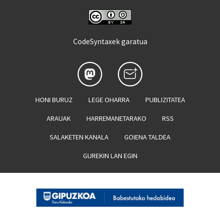
CodeSyntaxek garatua
HONI BURUZ
LEGE OHARRA
PUBLIZITATEA
ARAUAK
HARREMANETARAKO
RSS
SALAKETEN KANALA
GOIENA TALDEA
GUREKIN LAN EGIN