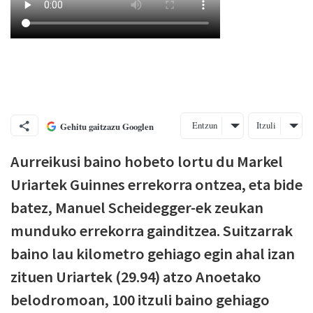
Entzun
Itzuli
Gehitu gaitzazu Googlen
Aurreikusi baino hobeto lortu du Markel
Uriartek Guinnes errekorra ontzea, eta bide
batez,
Manuel Scheidegger-ek zeukan
munduko errekorra gainditzea. Suitzarrak
baino lau kilometro gehiago egin ahal izan
zituen Uriartek (29.94) atzo Anoetako
belodromoan, 100 itzuli baino gehiago