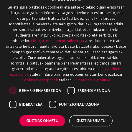
Gu eta gure bazkideek cookieak eta antzeko teknologiak erabiltzen
ditugu zure gailuan informazioa gordetzeko eta eskuratzeko, eta
datu pertsonalak tratatzeko (adibidez, zure IP helbidea,
identifikatzaile bakarrak eta nabigazio-datuak), iragarki eta eduki
pertsonalizatuak eskaintzeko, iragarkiak eta edukia neurtzeko,
audientziaren inguruko ikuspegiak lortzeko eta zerbitzuak
hobetzeko.
Hirugarrenen hornitzaileek (4)
zure datuak ere trata
ditzakete helburu hauetarako eta beste batzuetarako, besteak beste
kokapen geografiko zehatzeko datuak eta gailuaren ezaugarriak
erabiliz. Zure aukerak webgune honi soilik aplikatzen zaizkio.
Hornitzaile batzuek baimena beharrean interes legitimoa oinarri
gisa erabil dezakete; aurka egiteko eskubidea duzu
Iragarkien
ezarpenak
atalean. Zure baimena edozein unetan ken dezakezu
Cookieen ezarpenak
atalean.
Pribatutasun-politika
BEHAR-BEHARREZKOA
ERRENDIMENDUA
BIDERATZEA
FUNTZIONALTASUNA
GUZTIAK ONARTU
GUZTIAK UKATU