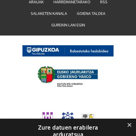
ARAUAK
HARREMANETARAKO
RSS
SALAKETEN KANALA
GOIENA TALDEA
GUREKIN LAN EGIN
×
Zure datuen erabilera
arduratsua