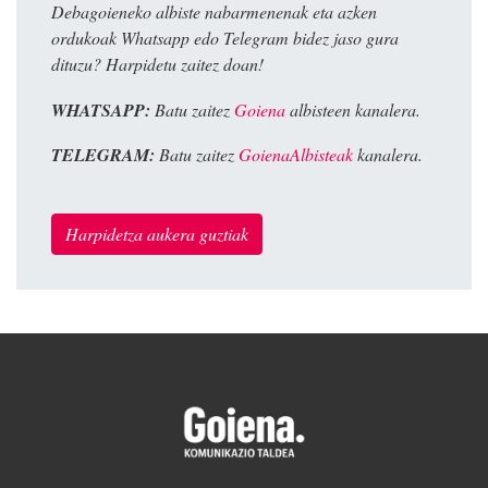
Debagoieneko albiste nabarmenenak eta azken
ordukoak Whatsapp edo Telegram bidez jaso gura
dituzu? Harpidetu zaitez doan!
WHATSAPP:
Batu zaitez
Goiena
albisteen kanalera.
TELEGRAM:
Batu zaitez
GoienaAlbisteak
kanalera.
Harpidetza aukera guztiak