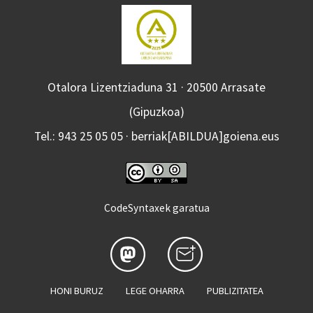
Otalora Lizentziaduna 31 · 20500 Arrasate
(Gipuzkoa)
Tel.: 943 25 05 05 · berriak[ABILDUA]goiena.eus
CodeSyntaxek garatua
HONI BURUZ
LEGE OHARRA
PUBLIZITATEA