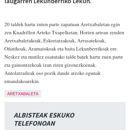
laugarren Lekunberriko Lekun.
20 taldek hartu zuten parte zapatuan Aretxabaletan egin
zen Kuadrillen Arteko Txapelketan. Horien artean zeuden
Aretxabaletakoak, Eskoriatzakoak, Arrasatekoak,
Oñatikoak, Aramaiokoak eta baita Lekunberrikoak ere.
Neskez eta mutilez osatutako talde batek hartu zuen parte
eta gainontzekoak izan ziren gizonezkoenak.
Antolatzaileak oso pozik daude atzoko egunak
emandakoarekin.
ARETXABALETA
ALBISTEAK ESKUKO
TELEFONOAN