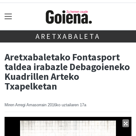
ARETXABALETA
Aretxabaletako Fontasport
taldea irabazle Debagoieneko
Kuadrillen Arteko
Txapelketan
Miren Arregi Amasorrain
2016ko uztailaren 17a