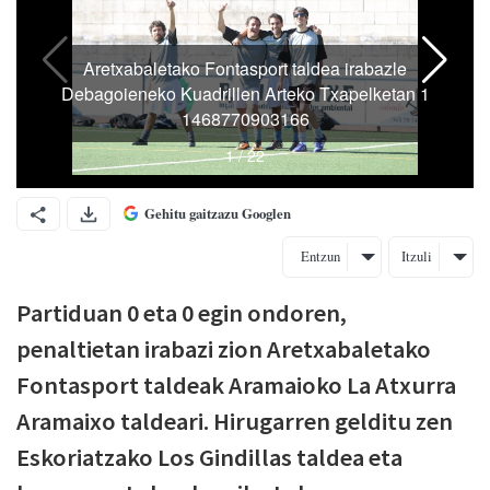
Gehitu gaitzazu Googlen
Entzun
Itzuli
Partiduan 0 eta 0 egin ondoren,
penaltietan irabazi zion Aretxabaletako
Fontasport taldeak Aramaioko La Atxurra
Aramaixo taldeari. Hirugarren gelditu zen
Eskoriatzako Los Gindillas taldea eta