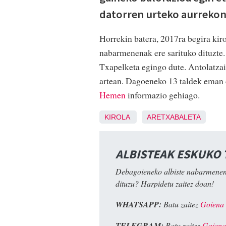
datorren urteko aurrekon
Horrekin batera, 2017ra begira kiro
nabarmenenak ere sarituko dituzte
Txapelketa egingo dute. Antolatzai
artean. Dagoeneko 13 taldek eman d
Hemen
informazio gehiago.
KIROLA
ARETXABALETA
ALBISTEAK ESKUKO
Debagoieneko albiste nabarmenen
dituzu? Harpidetu zaitez doan!
WHATSAPP:
Batu zaitez
Goiena
TELEGRAM:
Batu zaitez
Goiena