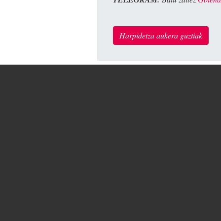
Harpidetza aukera guztiak