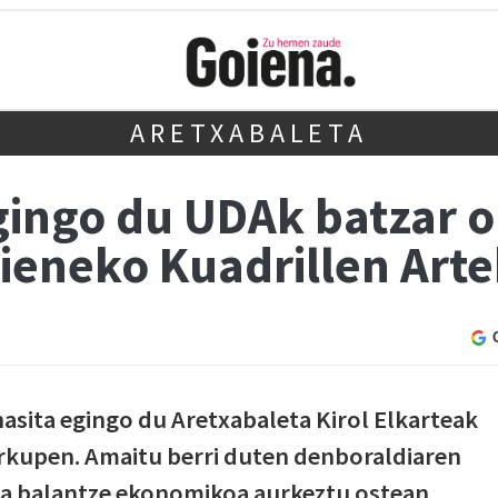
ARETXABALETA
ingo du UDAk batzar o
eneko Kuadrillen Arte
asita egingo du Aretxabaleta Kirol Elkarteak
Arkupen. Amaitu berri duten denboraldiaren
eta balantze ekonomikoa aurkeztu ostean,