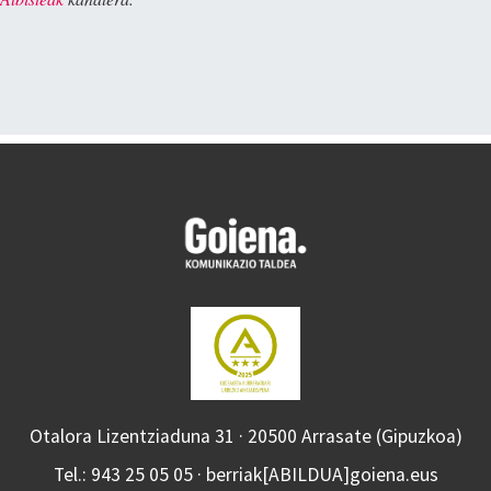
Otalora Lizentziaduna 31 · 20500 Arrasate (Gipuzkoa)
Tel.: 943 25 05 05 · berriak[ABILDUA]goiena.eus