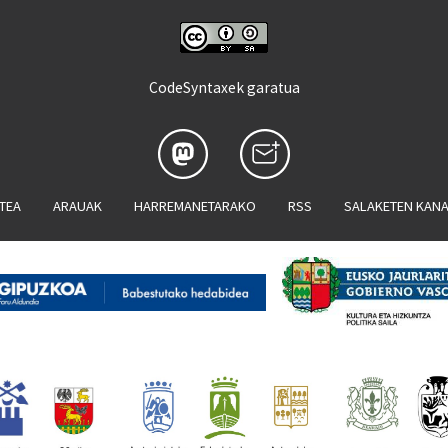
CodeSyntaxek garatua
ATEA
ARAUAK
HARREMANETARAKO
RSS
SALAKETEN KAN