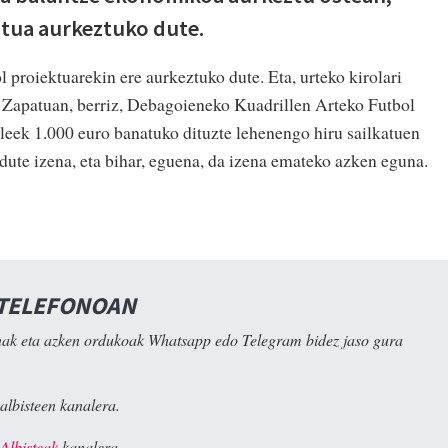
tua aurkeztuko dute.
l proiektuarekin ere aurkeztuko dute. Eta, urteko kirolari
. Zapatuan, berriz, Debagoieneko Kuadrillen Arteko Futbol
leek 1.000 euro banatuko dituzte lehenengo hiru sailkatuen
ute izena, eta bihar, eguena, da izena emateko azken eguna.
 TELEFONOAN
ak eta azken ordukoak Whatsapp edo Telegram bidez jaso gura
albisteen kanalera.
Albisteak
kanalera.