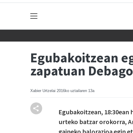
Egubakoitzean eg
zapatuan Debagoi
Xabier Urtzelai
2016ko uztailaren 13a
Egubakoitzean, 18:30ean h
urteko batzar orokorra, 
gaineko balorazioa egin 