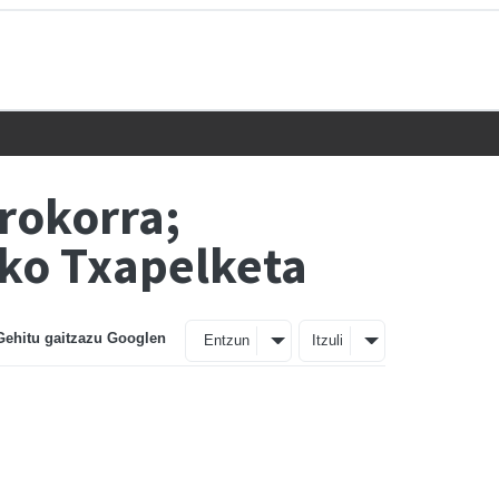
rokorra;
ko Txapelketa
Gehitu gaitzazu Googlen
Entzun
Itzuli