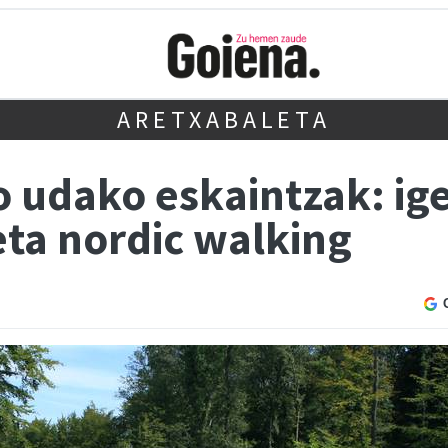
ARETXABALETA
o udako eskaintzak: ig
ta nordic walking