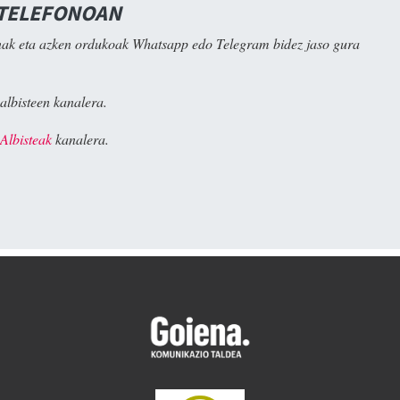
 TELEFONOAN
ak eta azken ordukoak Whatsapp edo Telegram bidez jaso gura
albisteen kanalera.
Albisteak
kanalera.