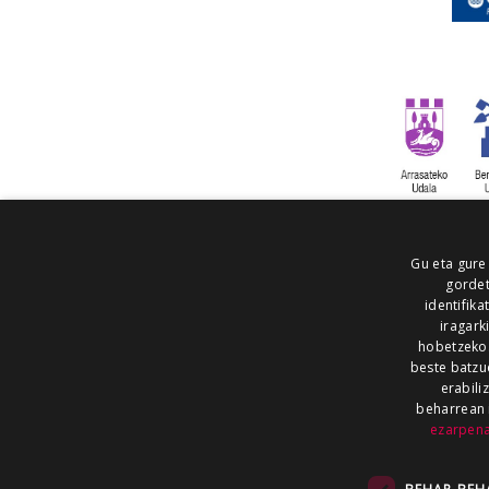
Gu eta gure
gordet
identifika
iragark
hobetzeko
beste batzu
erabili
beharrean 
ezarpen
AIARALDEA
AIKOR
AIURRI
ALEA
BEGITU
ERRAN
EUSKALERRIA IRRA