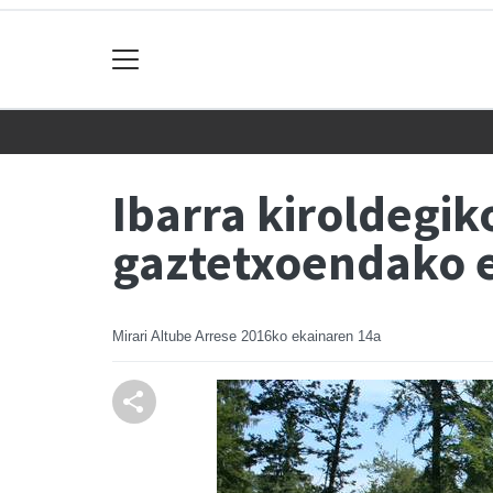
Ibarra kiroldegik
gaztetxoendako e
Mirari Altube Arrese
2016ko ekainaren 14a