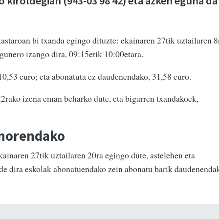
 kiroldegian (943-03 98 42) eta azken eguna da
astaroan bi txanda egingo dituzte: ekainaren 27tik uztailaren 8
egunero izango dira, 09:15etik 10:00etara.
0,53 euro; eta abonatuta ez daudenendako, 31,58 euro.
rako izena eman beharko dute, eta bigarren txandakoek,
onorendako
kainaren 27tik uztailaren 20ra egingo dute, astelehen eta
de dira eskolak abonatuendako zein abonatu barik daudenenda