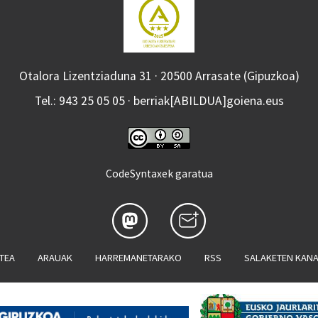
Otalora Lizentziaduna 31 · 20500 Arrasate (Gipuzkoa)
Tel.: 943 25 05 05 · berriak[ABILDUA]goiena.eus
CodeSyntaxek garatua
ATEA
ARAUAK
HARREMANETARAKO
RSS
SALAKETEN KAN