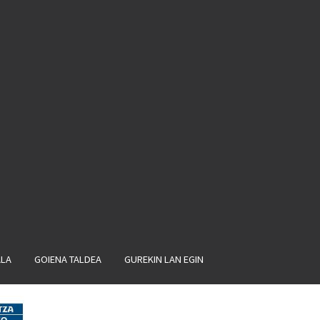
ALA
GOIENA TALDEA
GUREKIN LAN EGIN