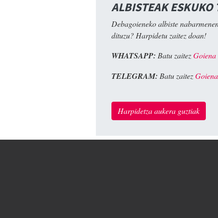
ALBISTEAK ESKUKO
Debagoieneko albiste nabarmenen
dituzu? Harpidetu zaitez doan!
WHATSAPP:
Batu zaitez
Goiena
TELEGRAM:
Batu zaitez
Goiena
Harpidetza aukera guztiak