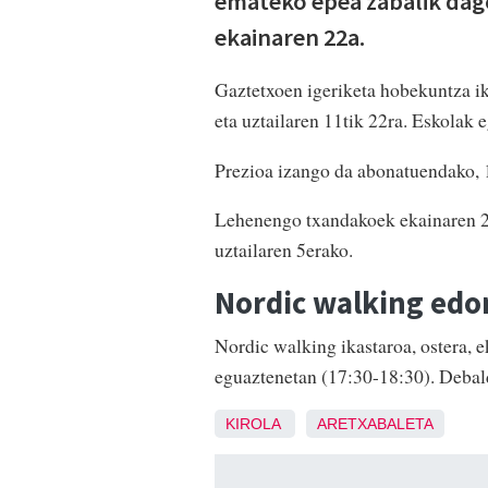
emateko epea zabalik dago
ekainaren 22a.
Gaztetxoen igeriketa hobekuntza ik
eta uztailaren 11tik 22ra. Eskolak 
Prezioa izango da abonatuendako, 1
Lehenengo txandakoek ekainaren 22
uztailaren 5erako.
Nordic walking ed
Nordic walking ikastaroa, ostera, e
eguaztenetan (17:30-18:30). Debal
KIROLA
ARETXABALETA