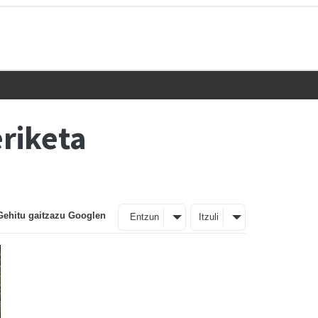
eriketa
Gehitu gaitzazu Googlen
Entzun
Itzuli