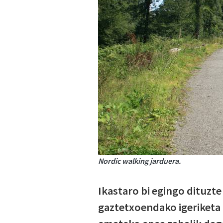
Nordic walking jarduera.
Ikastaro bi egingo dituzte 
gaztetxoendako igeriketa 