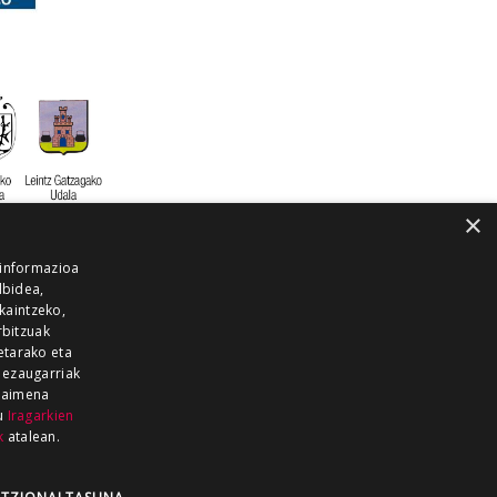
×
 informazioa
lbidea,
skaintzeko,
rbitzuak
etarako eta
 ezaugarriak
 baimena
zu
Iragarkien
k
atalean.
EITIA GUKA
AZKOITIA GUKA
BARRENA
GUKA
GUKA TELEBISTA
HIRUKA