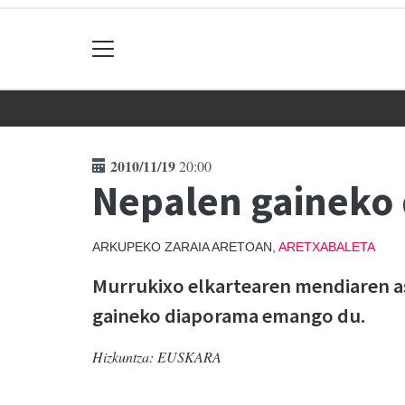
2010/11/19
20:00
Nepalen gaineko
ARKUPEKO ZARAIA ARETOAN,
ARETXABALETA
Murrukixo elkartearen mendiaren as
gaineko diaporama emango du.
Hizkuntza:
EUSKARA