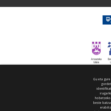
Gu eta gure
gordet
identifika
iragark
hobetzeko
beste batzu
erabili