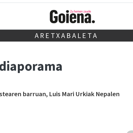
ARETXABALETA
 diaporama
tearen barruan, Luis Mari Urkiak Nepalen