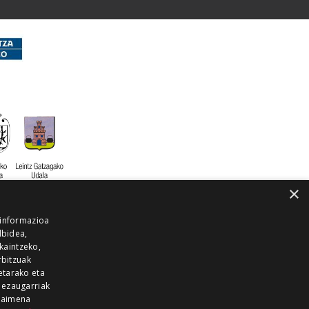
×
 informazioa
lbidea,
skaintzeko,
rbitzuak
etarako eta
 ezaugarriak
 baimena