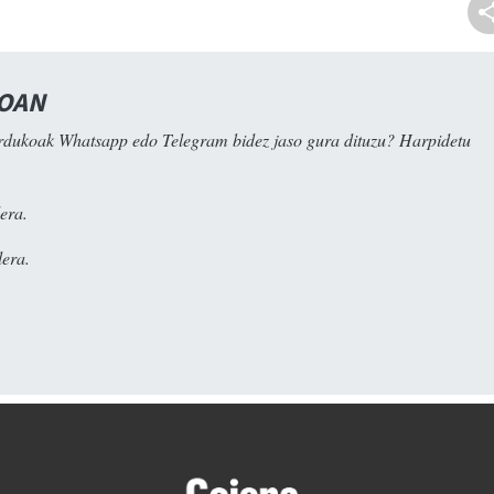
NOAN
rdukoak Whatsapp edo Telegram bidez jaso gura dituzu? Harpidetu
era.
era.