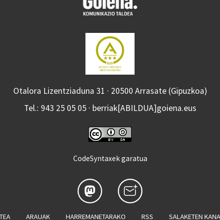
Otalora Lizentziaduna 31 · 20500 Arrasate (Gipuzkoa)
Tel.: 943 25 05 05 · berriak[ABILDUA]goiena.eus
CodeSyntaxek garatua
ATEA
ARAUAK
HARREMANETARAKO
RSS
SALAKETEN KAN