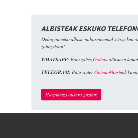
ALBISTEAK ESKUKO TELEFO
Debagoieneko albiste nabarmenenak eta azken o
zaitez doan!
WHATSAPP:
Batu zaitez
Goiena
albisteen kanal
TELEGRAM:
Batu zaitez
GoienaAlbisteak
kanal
Harpidetza aukera guztiak