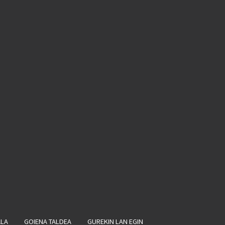
ALA
GOIENA TALDEA
GUREKIN LAN EGIN