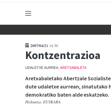
2007/04/21
14:30
Kontzentrazioa
UDALETXE AURREA,
ARETXABALETA
Aretxabaletako Abertzale Sozialist
dute udaletxe aurrean, sinatutako h
demokratiko baten alde eskatzeko.
Hizkuntza:
EUSKARA