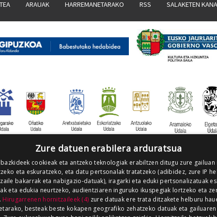
ATEA
ARAUAK
HARREMANETARAKO
RSS
SALAKETEN KAN
Zure datuen erabilera arduratsua
 bazkideek cookieak eta antzeko teknologiak erabiltzen ditugu zure gailuan
zeko eta eskuratzeko, eta datu pertsonalak tratatzeko (adibidez, zure IP he
tzaile bakarrak eta nabigazio-datuak), iragarki eta eduki pertsonalizatuak e
iak eta edukia neurtzeko, audientziaren inguruko ikuspegiak lortzeko eta ze
.
Hirugarrenen hornitzaileek (4)
zure datuak ere trata ditzakete helburu hau
etarako, besteak beste kokapen geografiko zehatzeko datuak eta gailuaren