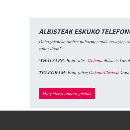
ALBISTEAK ESKUKO TELEFO
Debagoieneko albiste nabarmenenak eta azken o
zaitez doan!
WHATSAPP:
Batu zaitez
Goiena
albisteen kanal
TELEGRAM:
Batu zaitez
GoienaAlbisteak
kanal
Harpidetza aukera guztiak