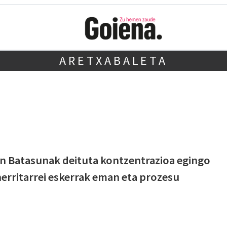
ARETXABALETA
en Batasunak deituta kontzentrazioa egingo
erritarrei eskerrak eman eta prozesu