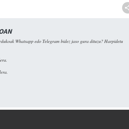
NOAN
rdukoak Whatsapp edo Telegram bidez jaso gura dituzu? Harpidetu
era.
era.