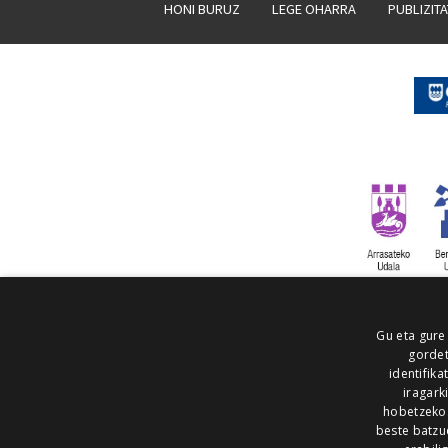
HONI BURUZ
LEGE OHARRA
PUBLIZIT
Gu eta gure
gordet
identifika
iragark
hobetzeko
beste batzu