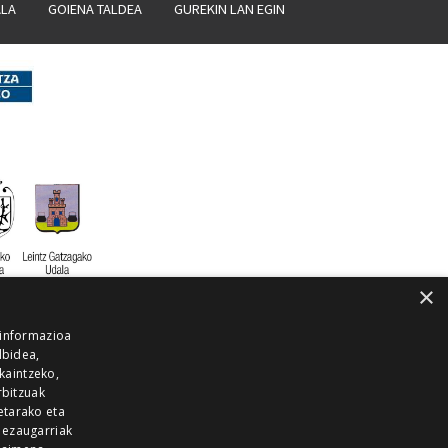
ALA
GOIENA TALDEA
GUREKIN LAN EGIN
×
 informazioa
lbidea,
skaintzeko,
rbitzuak
etarako eta
 ezaugarriak