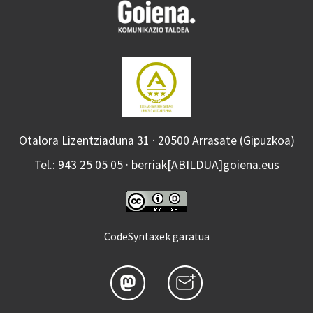
Otalora Lizentziaduna 31 · 20500 Arrasate (Gipuzkoa)
Tel.: 943 25 05 05 · berriak[ABILDUA]goiena.eus
CodeSyntaxek garatua