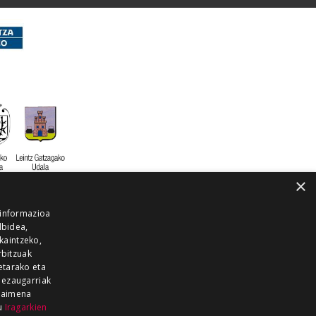
×
 informazioa
lbidea,
skaintzeko,
rbitzuak
etarako eta
 ezaugarriak
 baimena
zu
Iragarkien