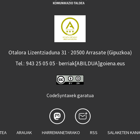
Otalora Lizentziaduna 31 · 20500 Arrasate (Gipuzkoa)
Tel.: 943 25 05 05 · berriak[ABILDUA]goiena.eus
CodeSyntaxek garatua
ATEA
ARAUAK
HARREMANETARAKO
RSS
SALAKETEN KAN