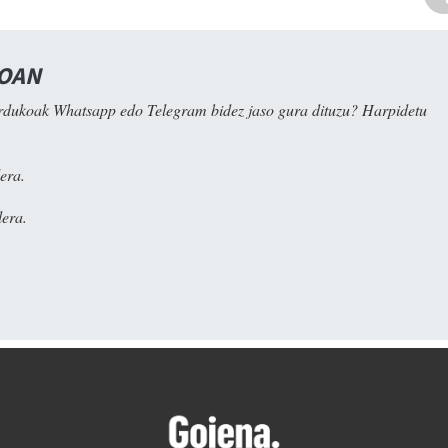
NOAN
rdukoak Whatsapp edo Telegram bidez jaso gura dituzu? Harpidetu
era.
era.