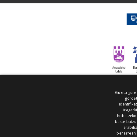
Gu eta gure
gordet
identifika
iragark
hobetzeko
beste batzu
erabili
beharrean 