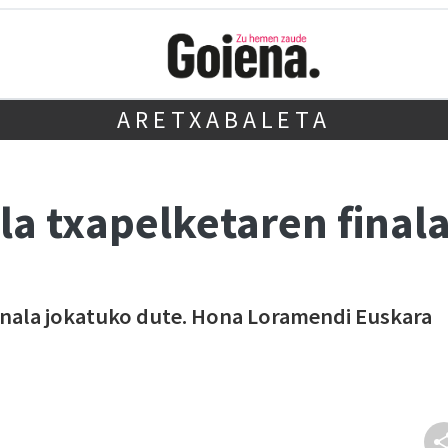
ARETXABALETA
la txapelketaren final
finala jokatuko dute. Hona Loramendi Euskara