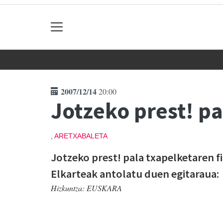
2007/12/14
20:00
Jotzeko prest! pa
,
ARETXABALETA
Jotzeko prest! pala txapelketaren 
Elkarteak antolatu duen egitaraua:
Hizkuntza:
EUSKARA