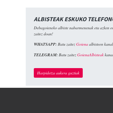
ALBISTEAK ESKUKO TELEFO
Debagoieneko albiste nabarmenenak eta azken o
zaitez doan!
WHATSAPP:
Batu zaitez
Goiena
albisteen kanal
TELEGRAM:
Batu zaitez
GoienaAlbisteak
kanal
Harpidetza aukera guztiak