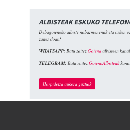
ALBISTEAK ESKUKO TELEFO
Debagoieneko albiste nabarmenenak eta azken o
zaitez doan!
WHATSAPP:
Batu zaitez
Goiena
albisteen kanal
TELEGRAM:
Batu zaitez
GoienaAlbisteak
kanal
Harpidetza aukera guztiak