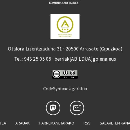
Otalora Lizentziaduna 31 · 20500 Arrasate (Gipuzkoa)
Tel.: 943 25 05 05 · berriak[ABILDUA]goiena.eus
CodeSyntaxek garatua
ATEA
ARAUAK
HARREMANETARAKO
RSS
SALAKETEN KAN