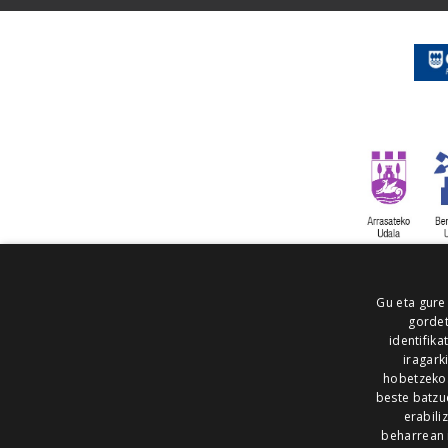
Gu eta gure
gordet
identifika
iragark
hobetzeko
beste batzu
erabili
beharrean 