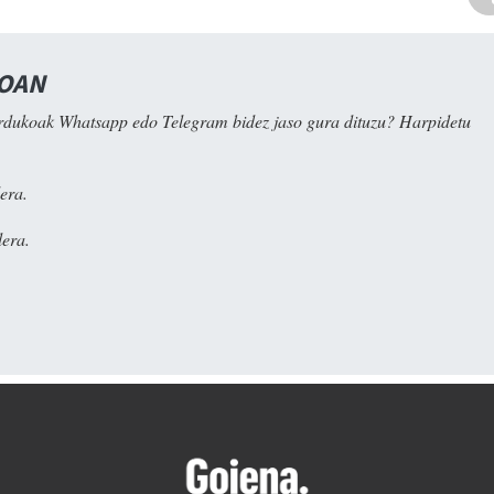
NOAN
rdukoak Whatsapp edo Telegram bidez jaso gura dituzu? Harpidetu
era.
era.