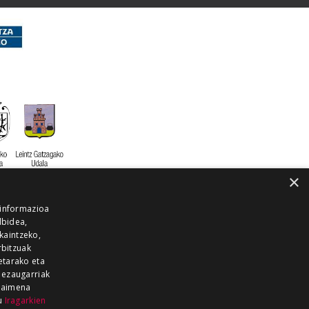
×
 informazioa
lbidea,
skaintzeko,
rbitzuak
etarako eta
 ezaugarriak
 baimena
zu
Iragarkien