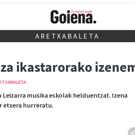
ARETXABALETA
za ikastarorako izene
ETXABALETA
 Leizarra musika eskolak helduentzat. Izena
 etxera hurreratu.