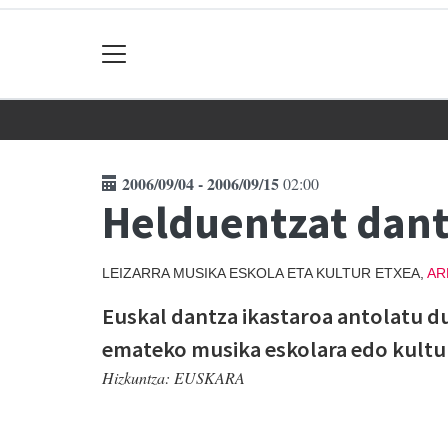
2006/09/04 - 2006/09/15
02:00
Helduentzat dant
LEIZARRA MUSIKA ESKOLA ETA KULTUR ETXEA,
AR
Euskal dantza ikastaroa antolatu du
emateko musika eskolara edo kultur
Hizkuntza:
EUSKARA