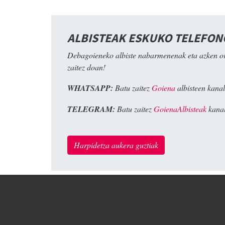
ALBISTEAK ESKUKO TELEFO
Debagoieneko albiste nabarmenenak eta azken o
zaitez doan!
WHATSAPP:
Batu zaitez
Goiena
albisteen kanal
TELEGRAM:
Batu zaitez
GoienaAlbisteak
kanal
Harpidetza aukera guztiak