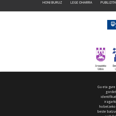
HONI BURUZ
LEGE OHARRA
PUBLIZIT
Gu eta gure
gordet
identifika
iragark
hobetzeko
beste batzu