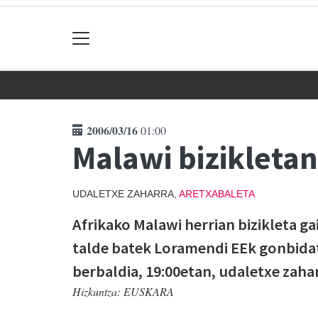
2006/03/16
01:00
Malawi bizikletan
UDALETXE ZAHARRA,
ARETXABALETA
Afrikako Malawi herrian bizikleta g
talde batek Loramendi EEk gonbidat
berbaldia, 19:00etan, udaletxe zaha
Hizkuntza:
EUSKARA