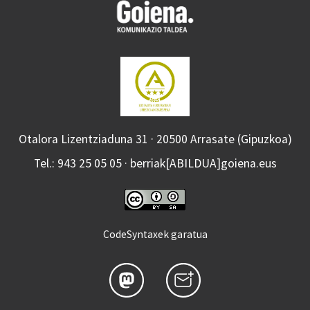
Otalora Lizentziaduna 31 · 20500 Arrasate (Gipuzkoa)
Tel.: 943 25 05 05 · berriak[ABILDUA]goiena.eus
CodeSyntaxek garatua