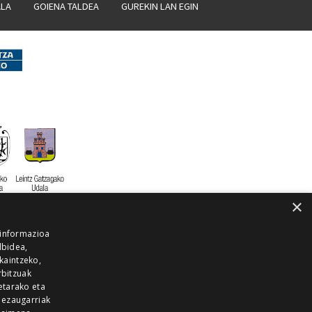
ALA
GOIENA TALDEA
GUREKIN LAN EGIN
×
 informazioa
lbidea,
skaintzeko,
rbitzuak
etarako eta
 ezaugarriak