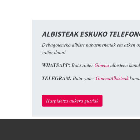
ALBISTEAK ESKUKO TELEFO
Debagoieneko albiste nabarmenenak eta azken o
zaitez doan!
WHATSAPP:
Batu zaitez
Goiena
albisteen kanal
TELEGRAM:
Batu zaitez
GoienaAlbisteak
kanal
Harpidetza aukera guztiak