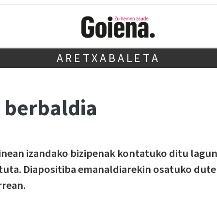
ARETXABALETA
 berbaldia
ainean izandako bizipenak kontatuko ditu lagu
uta. Diapositiba emanaldiarekin osatuko dute
rrean.