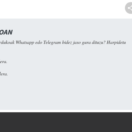
NOAN
rdukoak Whatsapp edo Telegram bidez jaso gura dituzu? Harpidetu
era.
era.