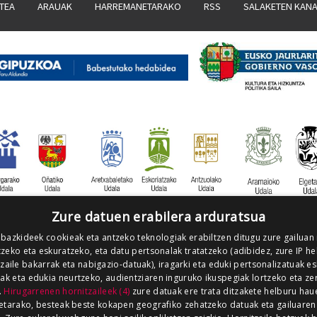
ATEA
ARAUAK
HARREMANETARAKO
RSS
SALAKETEN KAN
Zure datuen erabilera arduratsua
 bazkideek cookieak eta antzeko teknologiak erabiltzen ditugu zure gailuan
zeko eta eskuratzeko, eta datu pertsonalak tratatzeko (adibidez, zure IP he
tzaile bakarrak eta nabigazio-datuak), iragarki eta eduki pertsonalizatuak e
iak eta edukia neurtzeko, audientziaren inguruko ikuspegiak lortzeko eta ze
.
Hirugarrenen hornitzaileek (4)
zure datuak ere trata ditzakete helburu hau
etarako, besteak beste kokapen geografiko zehatzeko datuak eta gailuaren