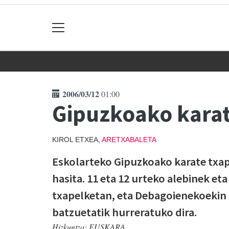
2006/03/12
01:00
Gipuzkoako karat
KIROL ETXEA,
ARETXABALETA
Eskolarteko Gipuzkoako karate txap
hasita. 11 eta 12 urteko alebinek et
txapelketan, eta Debagoienekoekin b
batzuetatik hurreratuko dira.
Hizkuntza:
EUSKARA