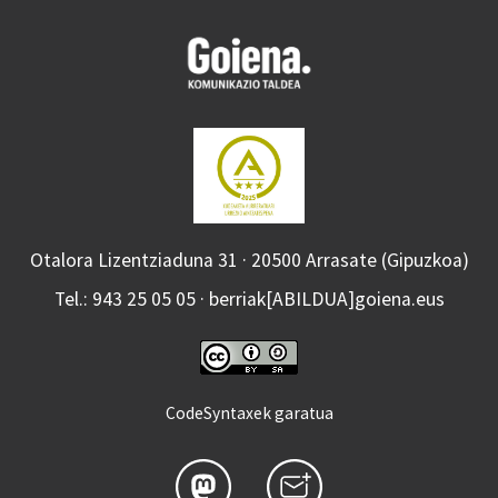
Otalora Lizentziaduna 31 · 20500 Arrasate (Gipuzkoa)
Tel.: 943 25 05 05 · berriak[ABILDUA]goiena.eus
CodeSyntaxek garatua