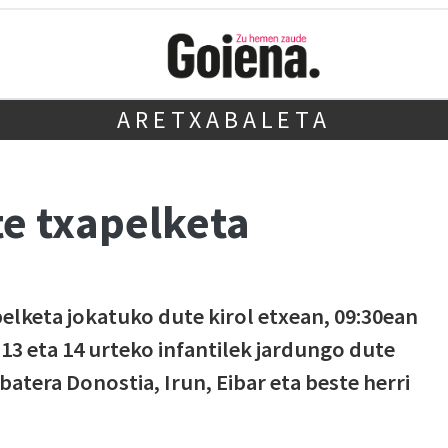
ARETXABALETA
e txapelketa
elketa jokatuko dute kirol etxean, 09:30ean
a 13 eta 14 urteko infantilek jardungo dute
atera Donostia, Irun, Eibar eta beste herri