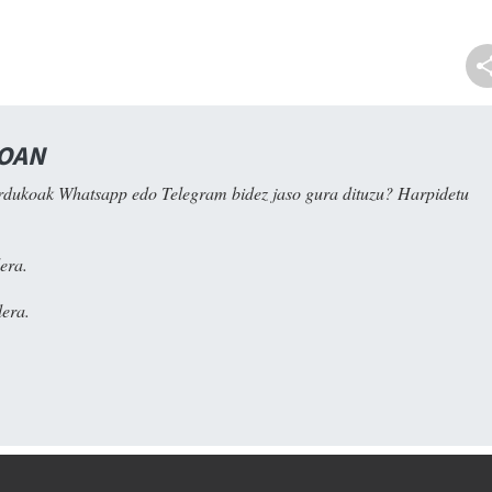
NOAN
rdukoak Whatsapp edo Telegram bidez jaso gura dituzu? Harpidetu
era.
era.