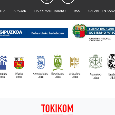
ATEA
ARAUAK
HARREMANETARAKO
RSS
SALAKETEN KAN