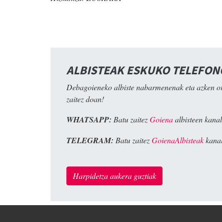
ALBISTEAK ESKUKO TELEFO
Debagoieneko albiste nabarmenenak eta azken o
zaitez doan!
WHATSAPP:
Batu zaitez
Goiena
albisteen kanal
TELEGRAM:
Batu zaitez
GoienaAlbisteak
kanal
Harpidetza aukera guztiak