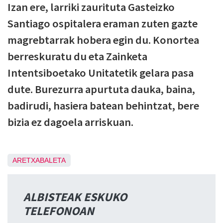
Izan ere, larriki zaurituta Gasteizko
Santiago ospitalera eraman zuten gazte
magrebtarrak hobera egin du. Konortea
berreskuratu du eta Zainketa
Intentsiboetako Unitatetik gelara pasa
dute. Burezurra apurtuta dauka, baina,
badirudi, hasiera batean behintzat, bere
bizia ez dagoela arriskuan.
ARETXABALETA
ALBISTEAK ESKUKO
TELEFONOAN