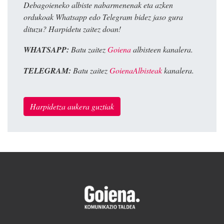
Debagoieneko albiste nabarmenenak eta azken
ordukoak Whatsapp edo Telegram bidez jaso gura
dituzu? Harpidetu zaitez doan!
WHATSAPP:
Batu zaitez
Goiena
albisteen kanalera.
TELEGRAM:
Batu zaitez
GoienaAlbisteak
kanalera.
Harpidetza aukera guztiak