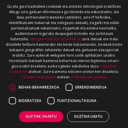
Gu eta gure bazkideek cookieak eta antzeko teknologiak erabiltzen
ditugu zure gailuan informazioa gordetzeko eta eskuratzeko, eta
datu pertsonalak tratatzeko (adibidez, zure IP helbidea,
identifikatzaile bakarrak eta nabigazio-datuak), iragarki eta eduki
pertsonalizatuak eskaintzeko, iragarkiak eta edukia neurtzeko,
audientziaren inguruko ikuspegiak lortzeko eta zerbitzuak
hobetzeko.
Hirugarrenen hornitzaileek (4)
zure datuak ere trata
ditzakete helburu hauetarako eta beste batzuetarako, besteak beste
kokapen geografiko zehatzeko datuak eta gailuaren ezaugarriak
erabiliz. Zure aukerak webgune honi soilik aplikatzen zaizkio.
Hornitzaile batzuek baimena beharrean interes legitimoa oinarri
gisa erabil dezakete; aurka egiteko eskubidea duzu
Iragarkien
ezarpenak
atalean. Zure baimena edozein unetan ken dezakezu
Cookieen ezarpenak
atalean.
Pribatutasun-politika
BEHAR-BEHARREZKOA
ERRENDIMENDUA
BIDERATZEA
FUNTZIONALTASUNA
GUZTIAK ONARTU
GUZTIAK UKATU