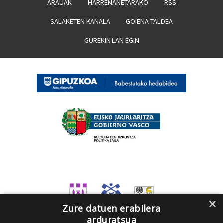
ARAUAK
HARREMANETARAKO
RSS
SALAKETEN KANALA
GOIENA TALDEA
GUREKIN LAN EGIN
×
Zure datuen erabilera
arduratsua