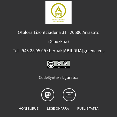
Otalora Lizentziaduna 31 · 20500 Arrasate
(Gipuzkoa)
Tel.: 943 25 05 05 · berriak[ABILDUA]goiena.eus
CodeSyntaxek garatua
HONI BURUZ
LEGE OHARRA
PUBLIZITATEA