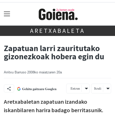
ARETXABALETA
Zapatuan larri zauritutako
gizonezkoak hobera egin du
Arritxu Barruso
2008ko maiatzaren 20a
Entzun
Itzuli
Gehitu gaitzazu Googlen
Aretxabaletan zapatuan izandako
iskanbilaren harira badago berritasunik.