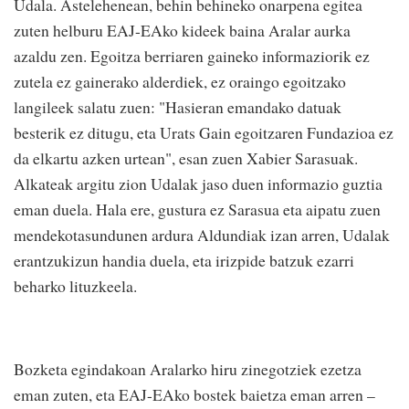
Udala. Astelehenean, behin behineko onarpena egitea
zuten helburu EAJ-EAko kideek baina Aralar aurka
azaldu zen. Egoitza berriaren gaineko informaziorik ez
zutela ez gainerako alderdiek, ez oraingo egoitzako
langileek salatu zuen: "Hasieran emandako datuak
besterik ez ditugu, eta Urats Gain egoitzaren Fundazioa ez
da elkartu azken urtean", esan zuen Xabier Sarasuak.
Alkateak argitu zion Udalak jaso duen informazio guztia
eman duela. Hala ere, gustura ez Sarasua eta aipatu zuen
mendekotasundunen ardura Aldundiak izan arren, Udalak
erantzukizun handia duela, eta irizpide batzuk ezarri
beharko lituzkeela.
Bozketa egindakoan Aralarko hiru zinegotziek ezetza
eman zuten, eta EAJ-EAko bostek baietza eman arren –