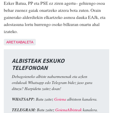
Ezker Batua, PP eta PSE ez ziren agertu– gehiengo osoa
behar zuenez gaiak onartzeko atzera bota zuten. Orain
gainerako alderdiekin elkartzeko asmoa dauka EAJk, eta
adostasuna lortu hurrengo osoko bilkuran onartu ahal
izateko.
ARETXABALETA
ALBISTEAK ESKUKO
TELEFONOAN
Debagoieneko albiste nabarmenenak eta azken
ordukoak Whatsapp edo Telegram bidez jaso gura
dituzu? Harpidetu zaitez doan!
WHATSAPP:
Batu zaitez
Goiena
albisteen kanalera.
TELEGRAM:
Batu zaitez
GoienaAlbisteak
kanalera.