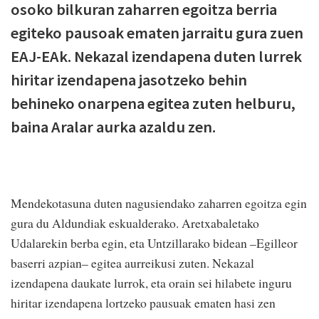
osoko bilkuran zaharren egoitza berria
egiteko pausoak ematen jarraitu gura zuen
EAJ-EAk. Nekazal izendapena duten lurrek
hiritar izendapena jasotzeko behin
behineko onarpena egitea zuten helburu,
baina Aralar aurka azaldu zen.
Mendekotasuna duten nagusiendako zaharren egoitza egin
gura du Aldundiak eskualderako. Aretxabaletako
Udalarekin berba egin, eta Untzillarako bidean –Egilleor
baserri azpian– egitea aurreikusi zuten. Nekazal
izendapena daukate lurrok, eta orain sei hilabete inguru
hiritar izendapena lortzeko pausuak ematen hasi zen