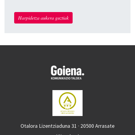
Harpidetza aukera guztiak
Otalora Lizentziaduna 31 · 20500 Arrasate