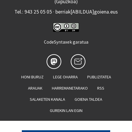
(Gipuzkoa)
Tel.: 943 25 05 05 · berriak[ABILDUA]goiena.eus
CodeSyntaxek garatua
HONI BURUZ
LEGE OHARRA
PUBLIZITATEA
ARAUAK
HARREMANETARAKO
RSS
SALAKETEN KANALA
GOIENA TALDEA
GUREKIN LAN EGIN