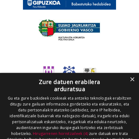
×
Zure datuen erabilera
arduratsua
Gu eta gure bazkideek cookieak eta antzeko teknologiak erabiltzen
ditugu zure gailuan informazioa gordetzeko eta eskuratzeko, eta
datu pertsonalak tratatzeko (adibidez, zure IP helbidea,
identifikatzaile bakarrak eta nabigazio-datuak), iragarki eta eduki
pertsonalizatuak eskaintzeko, iragarkiak eta edukia neurtzeko,
audientziaren inguruko ikuspegiak lortzeko eta zerbitzuak
hobetzeko.
Hirugarrenen hornitzaileek (4)
zure datuak ere trata