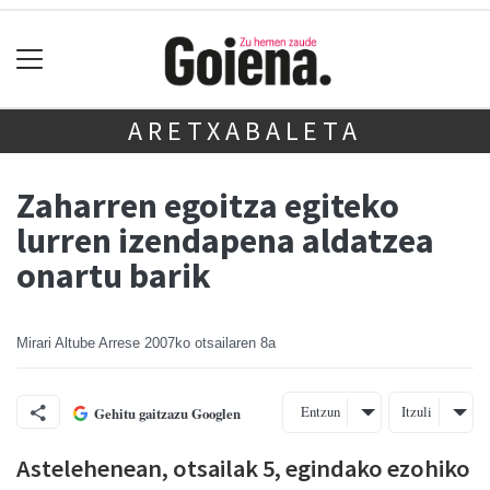
ARETXABALETA
Zaharren egoitza egiteko
lurren izendapena aldatzea
onartu barik
Mirari Altube Arrese
2007ko otsailaren 8a
Entzun
Itzuli
Gehitu gaitzazu Googlen
Astelehenean, otsailak 5, egindako ezohiko