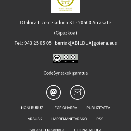
Otalora Lizentziaduna 31 · 20500 Arrasate
(Gipuzkoa)
Tel.: 943 25 05 05 · berriak[ABILDUA]goiena.eus
CodeSyntaxek garatua
HONI BURUZ
LEGE OHARRA
PUBLIZITATEA
ARAUAK
HARREMANETARAKO
RSS
SALAKETEN KANALA
GOIENA TALDEA