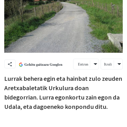
Entzun
Itzuli
Gehitu gaitzazu Googlen
Lurrak behera egin eta hainbat zulo zeuden
Aretxabaletatik Urkulura doan
bidegorrian. Lurra egonkortu zain egon da
Udala, eta dagoeneko konpondu ditu.