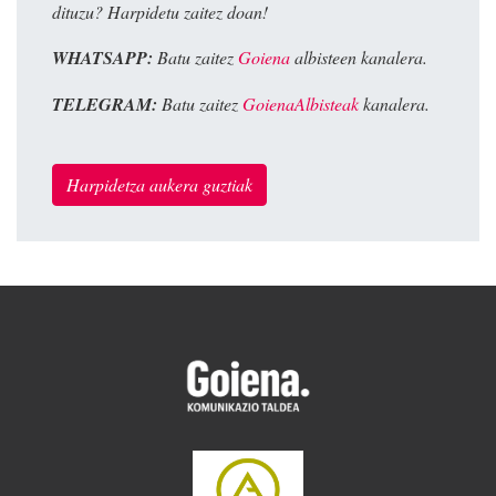
dituzu? Harpidetu zaitez doan!
WHATSAPP:
Batu zaitez
Goiena
albisteen kanalera.
TELEGRAM:
Batu zaitez
GoienaAlbisteak
kanalera.
Harpidetza aukera guztiak