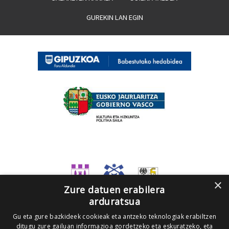
GUREKIN LAN EGIN
×
Zure datuen erabilera
arduratsua
Gu eta gure bazkideek cookieak eta antzeko teknologiak erabiltzen
ditugu zure gailuan informazioa gordetzeko eta eskuratzeko, eta