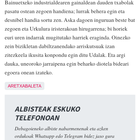
Bainuetxeko industrialdearen gainaldean dauden txabolak
pasatu ostean zegoen handiena; lurrak behera egin eta
desnibel handia sortu zen. Aska dagoen inguruan beste bat
zegoen eta Urkulura iristerakoan hirugarrena; bi horiek
euri uren indarrak mugitutako harriek eraginda. Oinezko
zein bizikletan dabiltzanendako arriskutsuak izan
zitezkeela ikusita konpondu egin ditu Udalak. Eta argi
dauka, uneoroko jarraipena egin beharko diotela bideari
egoera onean izateko.
ARETXABALETA
ALBISTEAK ESKUKO
TELEFONOAN
Debagoieneko albiste nabarmenenak eta azken
ordukoak Whatsapp edo Telegram bidez jaso gura