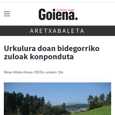
ARETXABALETA
Urkulura doan bidegorriko
zuloak konponduta
Mirari Altube Arrese
2007ko urriaren 18a