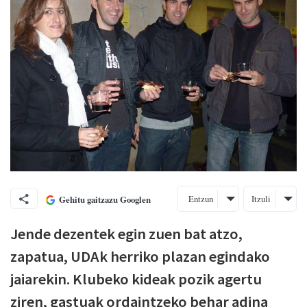
Entzun
Itzuli
Gehitu gaitzazu Googlen
Jende dezentek egin zuen bat atzo,
zapatua, UDAk herriko plazan egindako
jaiarekin. Klubeko kideak pozik agertu
ziren, gastuak ordaintzeko behar adina