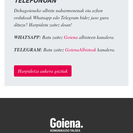
TELEFONOAN
Debagoieneko albiste nabarmenenak eta azken
ordukoak Whatsapp edo Telegram bidez jaso gura
dituzu? Harpidetu zaitez doan!
WHATSAPP:
Batu zaitez
Goiena
albisteen kanalera.
TELEGRAM:
Batu zaitez
GoienaAlbisteak
kanalera.
Harpidetza aukera guztiak