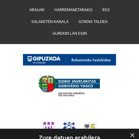
ARAUAK
HARREMANETARAKO
RSS
SALAKETEN KANALA
GOIENA TALDEA
GUREKIN LAN EGIN
×
Zure datuen erabilera