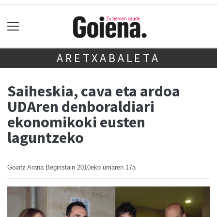
ARETXABALETA
Saiheskia, cava eta ardoa
UDAren denboraldiari
ekonomikoki eusten
laguntzeko
Goiatz Arana Begiristain
2010eko urriaren 17a