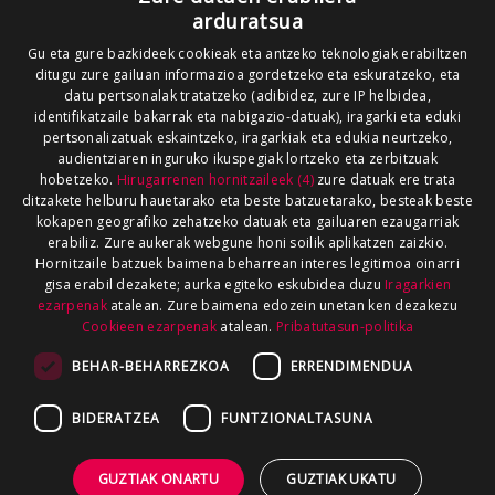
arduratsua
Gu eta gure bazkideek cookieak eta antzeko teknologiak erabiltzen
ditugu zure gailuan informazioa gordetzeko eta eskuratzeko, eta
datu pertsonalak tratatzeko (adibidez, zure IP helbidea,
identifikatzaile bakarrak eta nabigazio-datuak), iragarki eta eduki
pertsonalizatuak eskaintzeko, iragarkiak eta edukia neurtzeko,
audientziaren inguruko ikuspegiak lortzeko eta zerbitzuak
hobetzeko.
Hirugarrenen hornitzaileek (4)
zure datuak ere trata
ditzakete helburu hauetarako eta beste batzuetarako, besteak beste
kokapen geografiko zehatzeko datuak eta gailuaren ezaugarriak
erabiliz. Zure aukerak webgune honi soilik aplikatzen zaizkio.
Hornitzaile batzuek baimena beharrean interes legitimoa oinarri
gisa erabil dezakete; aurka egiteko eskubidea duzu
Iragarkien
ezarpenak
atalean. Zure baimena edozein unetan ken dezakezu
Cookieen ezarpenak
atalean.
Pribatutasun-politika
BEHAR-BEHARREZKOA
ERRENDIMENDUA
BIDERATZEA
FUNTZIONALTASUNA
GUZTIAK ONARTU
GUZTIAK UKATU