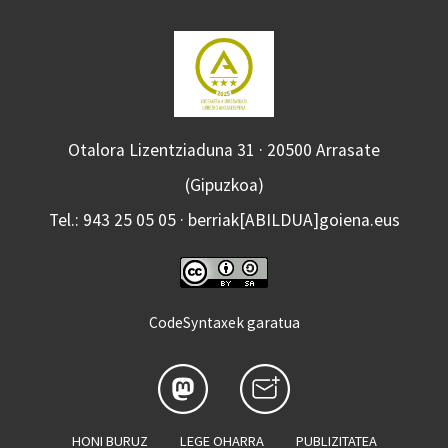
Otalora Lizentziaduna 31 · 20500 Arrasate
(Gipuzkoa)
Tel.: 943 25 05 05 · berriak[ABILDUA]goiena.eus
CodeSyntaxek garatua
HONI BURUZ
LEGE OHARRA
PUBLIZITATEA