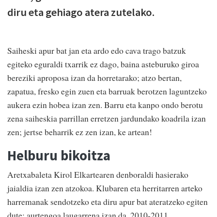
diru eta gehiago atera zutelako.
Saiheski apur bat jan eta ardo edo cava trago batzuk
egiteko eguraldi txarrik ez dago, baina asteburuko giroa
bereziki aproposa izan da horretarako; atzo bertan,
zapatua, fresko egin zuen eta barruak berotzen laguntzeko
aukera ezin hobea izan zen. Barru eta kanpo ondo berotu
zena saiheskia parrillan erretzen jardundako koadrila izan
zen; jertse beharrik ez zen izan, ke artean!
Helburu bikoitza
Aretxabaleta Kirol Elkartearen denboraldi hasierako
jaialdia izan zen atzokoa. Klubaren eta herritarren arteko
harremanak sendotzeko eta diru apur bat ateratzeko egiten
dute; aurtengoa laugarrena izan da. 2010-2011