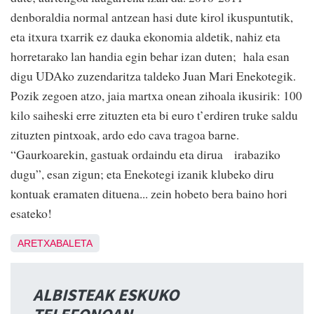
denboraldia normal antzean hasi dute kirol ikuspuntutik,
eta itxura txarrik ez dauka ekonomia aldetik, nahiz eta
horretarako lan handia egin behar izan duten; hala esan
digu UDAko zuzendaritza taldeko Juan Mari Enekotegik.
Pozik zegoen atzo, jaia martxa onean zihoala ikusirik: 100
kilo saiheski erre zituzten eta bi euro t’erdiren truke saldu
zituzten pintxoak, ardo edo cava tragoa barne.
“Gaurkoarekin, gastuak ordaindu eta dirua irabaziko
dugu”, esan zigun; eta Enekotegi izanik klubeko diru
kontuak eramaten dituena... zein hobeto bera baino hori
esateko!
ARETXABALETA
ALBISTEAK ESKUKO