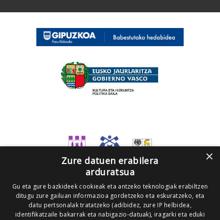
×
Zure datuen erabilera
arduratsua
Gu eta gure bazkideek cookieak eta antzeko teknologiak erabiltzen
ditugu zure gailuan informazioa gordetzeko eta eskuratzeko, eta
datu pertsonalak tratatzeko (adibidez, zure IP helbidea,
identifikatzaile bakarrak eta nabigazio-datuak), iragarki eta eduki