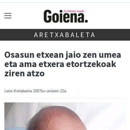
ARETXABALETA
Osasun etxean jaio zen umea
eta ama etxera etortzekoak
ziren atzo
Leire Kortabarria
2007ko urriaren 22a