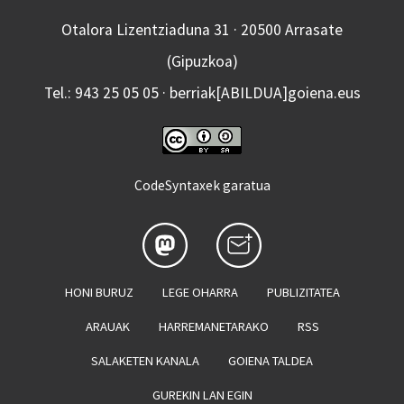
Otalora Lizentziaduna 31 · 20500 Arrasate
(Gipuzkoa)
Tel.: 943 25 05 05 · berriak[ABILDUA]goiena.eus
CodeSyntaxek garatua
HONI BURUZ
LEGE OHARRA
PUBLIZITATEA
ARAUAK
HARREMANETARAKO
RSS
SALAKETEN KANALA
GOIENA TALDEA
GUREKIN LAN EGIN