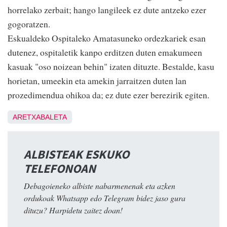
horrelako zerbait; hango langileek ez dute antzeko ezer
gogoratzen.
Eskualdeko Ospitaleko Amatasuneko ordezkariek esan
dutenez, ospitaletik kanpo erditzen duten emakumeen
kasuak "oso noizean behin" izaten dituzte. Bestalde, kasu
horietan, umeekin eta amekin jarraitzen duten lan
prozedimendua ohikoa da; ez dute ezer berezirik egiten.
ARETXABALETA
ALBISTEAK ESKUKO
TELEFONOAN
Debagoieneko albiste nabarmenenak eta azken
ordukoak Whatsapp edo Telegram bidez jaso gura
dituzu? Harpidetu zaitez doan!