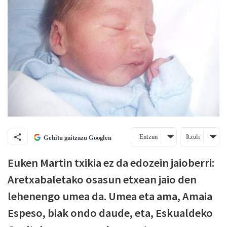
Entzun
Itzuli
Gehitu gaitzazu Googlen
Euken Martin txikia ez da edozein jaioberri:
Aretxabaletako osasun etxean jaio den
lehenengo umea da. Umea eta ama, Amaia
Espeso, biak ondo daude, eta, Eskualdeko