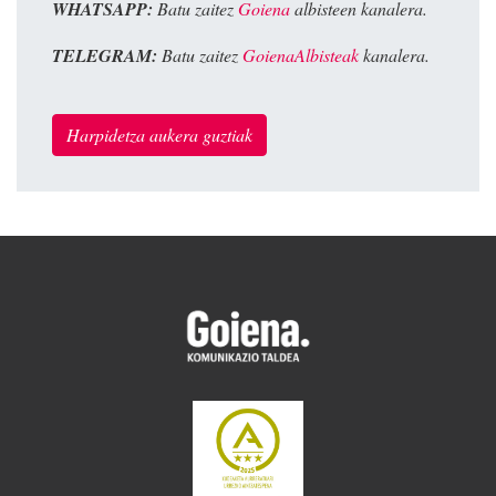
WHATSAPP:
Batu zaitez
Goiena
albisteen kanalera.
TELEGRAM:
Batu zaitez
GoienaAlbisteak
kanalera.
Harpidetza aukera guztiak