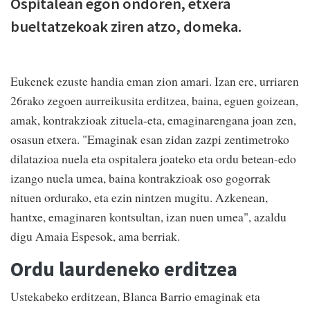
Ospitalean egon ondoren, etxera
bueltatzekoak ziren atzo, domeka.
Eukenek ezuste handia eman zion amari. Izan ere, urriaren
26rako zegoen aurreikusita erditzea, baina, eguen goizean,
amak, kontrakzioak zituela-eta, emaginarengana joan zen,
osasun etxera. "Emaginak esan zidan zazpi zentimetroko
dilatazioa nuela eta ospitalera joateko eta ordu betean-edo
izango nuela umea, baina kontrakzioak oso gogorrak
nituen ordurako, eta ezin nintzen mugitu. Azkenean,
hantxe, emaginaren kontsultan, izan nuen umea", azaldu
digu Amaia Espesok, ama berriak.
Ordu laurdeneko erditzea
Ustekabeko erditzean, Blanca Barrio emaginak eta