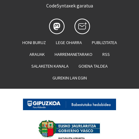
CodeSyntaxek garatua
HONI BURUZ
LEGE OHARRA
PUBLIZITATEA
ARAUAK
HARREMANETARAKO
RSS
SALAKETEN KANALA
GOIENA TALDEA
GUREKIN LAN EGIN