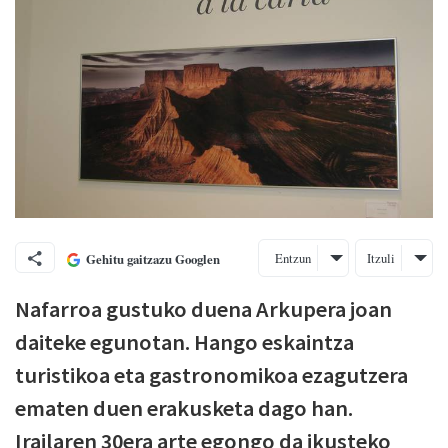
Entzun
Itzuli
Gehitu gaitzazu Googlen
Nafarroa gustuko duena Arkupera joan
daiteke egunotan. Hango eskaintza
turistikoa eta gastronomikoa ezagutzera
ematen duen erakusketa dago han.
Irailaren 30era arte egongo da ikusteko