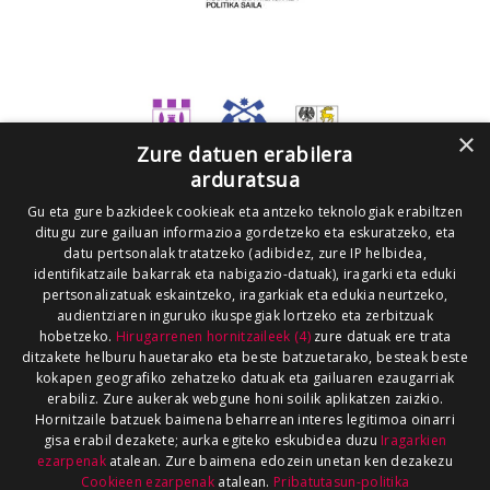
×
Zure datuen erabilera
arduratsua
Gu eta gure bazkideek cookieak eta antzeko teknologiak erabiltzen
ditugu zure gailuan informazioa gordetzeko eta eskuratzeko, eta
datu pertsonalak tratatzeko (adibidez, zure IP helbidea,
identifikatzaile bakarrak eta nabigazio-datuak), iragarki eta eduki
pertsonalizatuak eskaintzeko, iragarkiak eta edukia neurtzeko,
audientziaren inguruko ikuspegiak lortzeko eta zerbitzuak
hobetzeko.
Hirugarrenen hornitzaileek (4)
zure datuak ere trata
ditzakete helburu hauetarako eta beste batzuetarako, besteak beste
kokapen geografiko zehatzeko datuak eta gailuaren ezaugarriak
erabiliz. Zure aukerak webgune honi soilik aplikatzen zaizkio.
Hornitzaile batzuek baimena beharrean interes legitimoa oinarri
gisa erabil dezakete; aurka egiteko eskubidea duzu
Iragarkien
ezarpenak
atalean. Zure baimena edozein unetan ken dezakezu
Cookieen ezarpenak
atalean.
Pribatutasun-politika