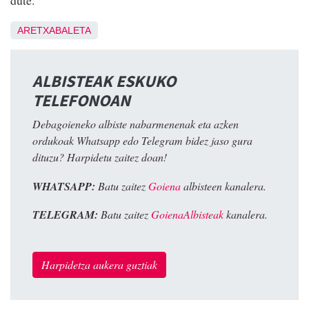
dute.
ARETXABALETA
ALBISTEAK ESKUKO
TELEFONOAN
Debagoieneko albiste nabarmenenak eta azken
ordukoak Whatsapp edo Telegram bidez jaso gura
dituzu? Harpidetu zaitez doan!
WHATSAPP:
Batu zaitez
Goiena
albisteen kanalera.
TELEGRAM:
Batu zaitez
GoienaAlbisteak
kanalera.
Harpidetza aukera guztiak