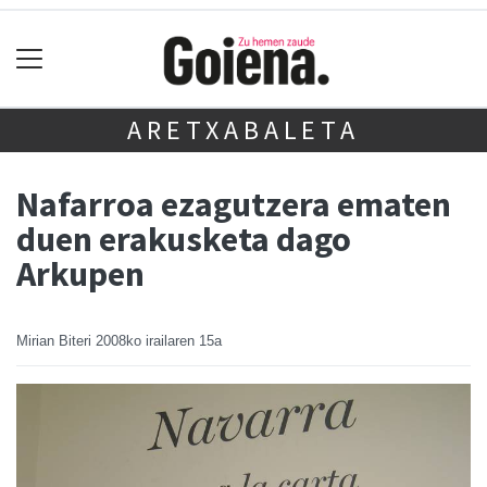
ARETXABALETA
Nafarroa ezagutzera ematen
duen erakusketa dago
Arkupen
Mirian Biteri
2008ko irailaren 15a