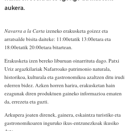
aukera.
Navarra a la Carta
izeneko erakusketa goizez eta
arratsalde bisita daiteke: 11:00etatik 13:00etara eta
18:00etatik 20:00etara bitartean.
Erakusketa izen bereko liburuan oinarrituta dago. Patxi
Uriz argazkilariak Nafarroako patrimonio naturala,
historikoa, kulturala eta gastronomikoa azaltzen ditu irudi
ederren bidez. Azken horren harira, erakusketan hain
ezagunak diren produktuen gaineko informazioa ematen
da, errezeta eta guzti.
Arkupera joaten direnek, gainera, eskaintza turistiko eta
gastronomikoaren inguruko ikus-entzunezkoak ikusiko