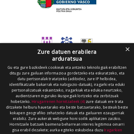
×
Zure datuen erabilera
arduratsua
Gu eta gure bazkideek cookieak eta antzeko teknologiak erabiltzen
ditugu zure gailuan informazioa gordetzeko eta eskuratzeko, eta
datu pertsonalak tratatzeko (adibidez, zure IP helbidea,
identifikatzaile bakarrak eta nabigazio-datuak), iragarki eta eduki
pertsonalizatuak eskaintzeko, iragarkiak eta edukia neurtzeko,
audientziaren inguruko ikuspegiak lortzeko eta zerbitzuak
hobetzeko.
Hirugarrenen hornitzaileek (4)
zure datuak ere trata
ditzakete helburu hauetarako eta beste batzuetarako, besteak beste
kokapen geografiko zehatzeko datuak eta gailuaren ezaugarriak
erabiliz. Zure aukerak webgune honi soilik aplikatzen zaizkio.
Hornitzaile batzuek baimena beharrean interes legitimoa oinarri
gisa erabil dezakete; aurka egiteko eskubidea duzu
Iragarkien