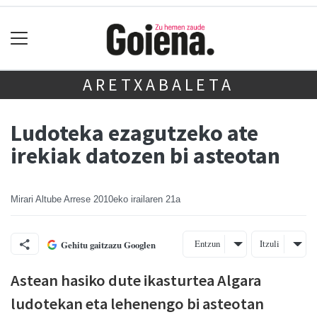
ARETXABALETA
Ludoteka ezagutzeko ate
irekiak datozen bi asteotan
Mirari Altube Arrese
2010eko irailaren 21a
Entzun
Itzuli
Gehitu gaitzazu Googlen
Astean hasiko dute ikasturtea Algara
ludotekan eta lehenengo bi asteotan