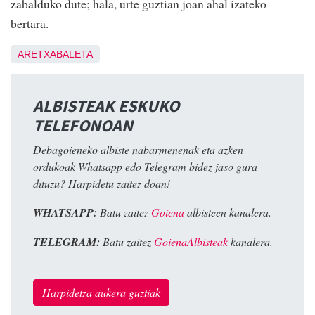
zabalduko dute; hala, urte guztian joan ahal izateko
bertara.
ARETXABALETA
ALBISTEAK ESKUKO
TELEFONOAN
Debagoieneko albiste nabarmenenak eta azken
ordukoak Whatsapp edo Telegram bidez jaso gura
dituzu? Harpidetu zaitez doan!
WHATSAPP:
Batu zaitez
Goiena
albisteen kanalera.
TELEGRAM:
Batu zaitez
GoienaAlbisteak
kanalera.
Harpidetza aukera guztiak