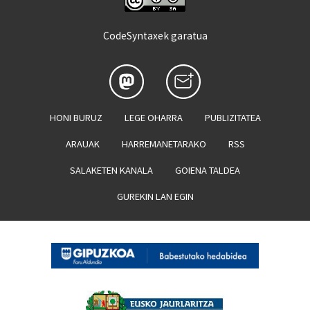
CodeSyntaxek garatua
HONI BURUZ
LEGE OHARRA
PUBLIZITATEA
ARAUAK
HARREMANETARAKO
RSS
SALAKETEN KANALA
GOIENA TALDEA
GUREKIN LAN EGIN