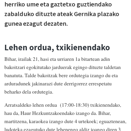
herriko ume eta gaztetxo guztiendako
zabalduko dituzte ateak Gernika plazako
gunea ezagut dezaten.
Lehen ordua, txikienendako
Bihar, irailak 21, hasi eta urriaren 1a bitartean adin
bakoitzari egokitutako jarduerak egingo dituzte taldetan
banatuta. Talde bakoitzak bere ordutegia izango du eta
arduradunek jakinarazi dute derrigorrez errespetatu
beharko dela ordutegia.
Arratsaldeko lehen ordua (17:00-18:30) txikienendako,
hau da, Haur Hezkuntzakoendako izango da. Bihar,
martitzena, karaokea izango dute 4 urtekoek; eguaztenean,
ludoteka ezagutuko dute lehenengo aldiz joango diren 3