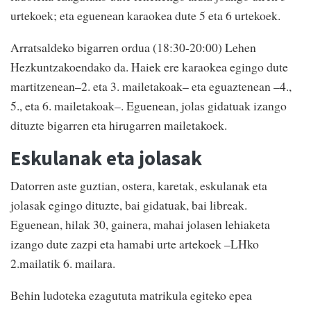
urtekoek; eta eguenean karaokea dute 5 eta 6 urtekoek.
Arratsaldeko bigarren ordua (18:30-20:00) Lehen
Hezkuntzakoendako da. Haiek ere karaokea egingo dute
martitzenean–2. eta 3. mailetakoak– eta eguaztenean –4.,
5., eta 6. mailetakoak–. Eguenean, jolas gidatuak izango
dituzte bigarren eta hirugarren mailetakoek.
Eskulanak eta jolasak
Datorren aste guztian, ostera, karetak, eskulanak eta
jolasak egingo dituzte, bai gidatuak, bai libreak.
Eguenean, hilak 30, gainera, mahai jolasen lehiaketa
izango dute zazpi eta hamabi urte artekoek –LHko
2.mailatik 6. mailara.
Behin ludoteka ezagututa matrikula egiteko epea