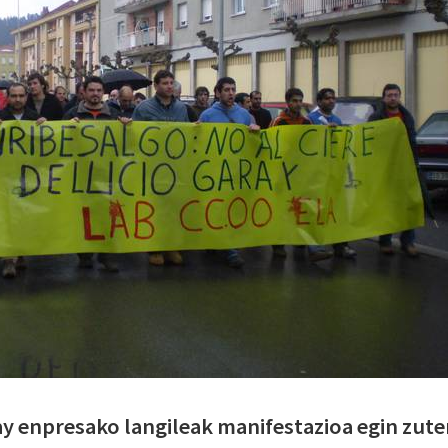
y enpresako langileak manifestazioa egin zut