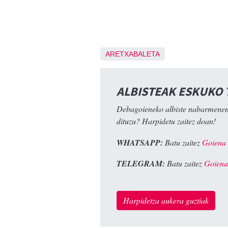
ARETXABALETA
ALBISTEAK ESKUKO
Debagoieneko albiste nabarmenen
dituzu? Harpidetu zaitez doan!
WHATSAPP:
Batu zaitez
Goiena
TELEGRAM:
Batu zaitez
Goiena
Harpidetza aukera guztiak