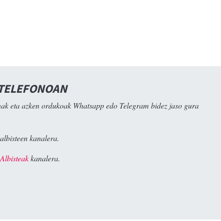
 TELEFONOAN
ak eta azken ordukoak Whatsapp edo Telegram bidez jaso gura
albisteen kanalera.
Albisteak
kanalera.