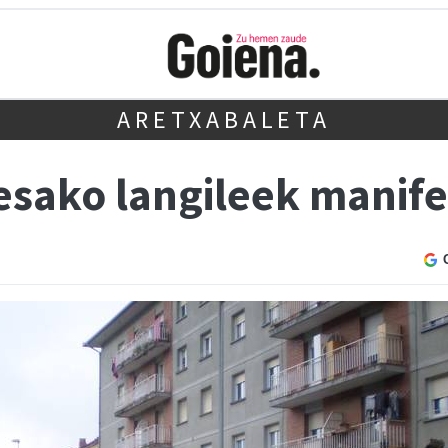
ARETXABALETA
esako langileek manife