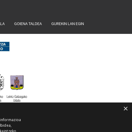
ALA
GOIENA TALDEA
GUREKIN LAN EGIN
×
 informazioa
lbidea,
skaintzeko,