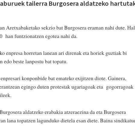
saburuek tailerra Burgosera aldatzeko hartuta
ean Aretxabaketako sekzio bat Burgosera eraman nahi dute. Hal
0 han funtzionatzen egotea nahi da.
ko enpresa horretan lanean ari direnak eta horiek guztiak bi
n edo beste lanpostu bat topatu.
 enpresari konponbide bat emateko exijitzen diote. Gainera,
rrerantzean egingo duten protestak ugariagoak eta gogorragoak
ileek.
 Burgosera aldatzeko erabakia atzeraezina da eta Burgosera
aran lana topatzen lagunduko dietela esan diete. Baina sindikatu