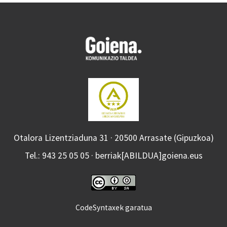
Otalora Lizentziaduna 31 · 20500 Arrasate (Gipuzkoa)
Tel.: 943 25 05 05 · berriak[ABILDUA]goiena.eus
CodeSyntaxek garatua