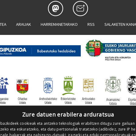
ATEA
ARAUAK
HARREMANETARAKO
RSS
SALAKETEN KAN
Zure datuen erabilera arduratsua
 bazkideek cookieak eta antzeko teknologiak erabiltzen ditugu zure gailuan
zeko eta eskuratzeko, eta datu pertsonalak tratatzeko (adibidez, zure IP he
tzaile bakarrak eta nabigazio-datuak), iragarki eta eduki pertsonalizatuak e