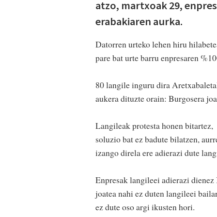
atzo, martxoak 29, enpre
erabakiaren aurka.
Datorren urteko lehen hiru hilabet
pare bat urte barru enpresaren %10
80 langile inguru dira Aretxabaleta
aukera dituzte orain: Burgosera joa
Langileak protesta honen bitartez,
soluzio bat ez badute bilatzen, au
izango direla ere adierazi dute lang
Enpresak langileei adierazi dienez
joatea nahi ez duten langileei bail
ez dute oso argi ikusten hori.