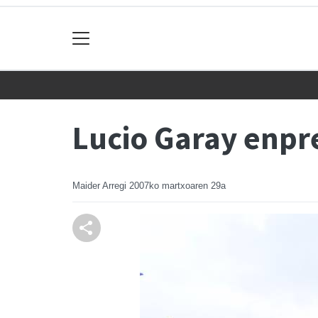
Lucio Garay enpr
Maider Arregi
2007ko martxoaren 29a