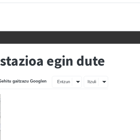
stazioa egin dute
Gehitu gaitzazu Googlen
Entzun
Itzuli