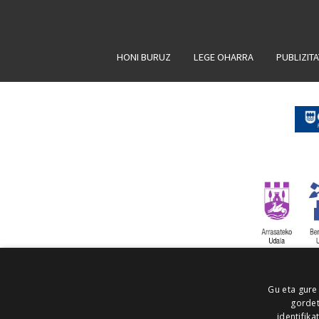
HONI BURUZ
LEGE OHARRA
PUBLIZIT
Gu eta gure
gordet
identifika