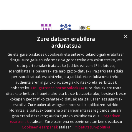
×
Zure datuen erabilera
arduratsua
Gu eta gure bazkideek cookieak eta antzeko teknologiak erabiltzen
ditugu zure gailuan informazioa gordetzeko eta eskuratzeko, eta
datu pertsonalak tratatzeko (adibidez, zure IP helbidea,
identifikatzaile bakarrak eta nabigazio-datuak), iragarki eta eduki
pertsonalizatuak eskaintzeko, iragarkiak eta edukia neurtzeko,
audientziaren inguruko ikuspegiak lortzeko eta zerbitzuak
hobetzeko.
Hirugarrenen hornitzaileek (4)
zure datuak ere trata
ditzakete helburu hauetarako eta beste batzuetarako, besteak beste
kokapen geografiko zehatzeko datuak eta gailuaren ezaugarriak
erabiliz. Zure aukerak webgune honi soilik aplikatzen zaizkio.
Hornitzaile batzuek baimena beharrean interes legitimoa oinarri
gisa erabil dezakete; aurka egiteko eskubidea duzu
Iragarkien
ezarpenak
atalean. Zure baimena edozein unetan ken dezakezu
Cookieen ezarpenak
atalean.
Pribatutasun-politika