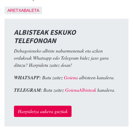
ARETXABALETA
ALBISTEAK ESKUKO
TELEFONOAN
Debagoieneko albiste nabarmenenak eta azken
ordukoak Whatsapp edo Telegram bidez jaso gura
dituzu? Harpidetu zaitez doan!
WHATSAPP:
Batu zaitez
Goiena
albisteen kanalera.
TELEGRAM:
Batu zaitez
GoienaAlbisteak
kanalera.
Harpidetza aukera guztiak