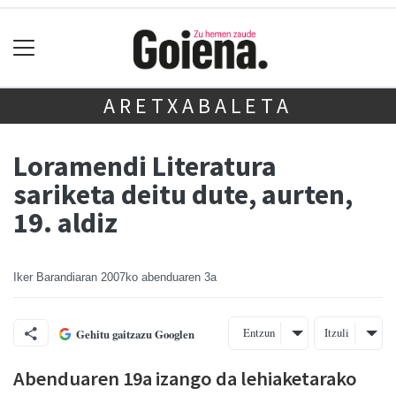
ARETXABALETA
Loramendi Literatura
sariketa deitu dute, aurten,
19. aldiz
Iker Barandiaran
2007ko abenduaren 3a
Entzun
Itzuli
Gehitu gaitzazu Googlen
Abenduaren 19a izango da lehiaketarako