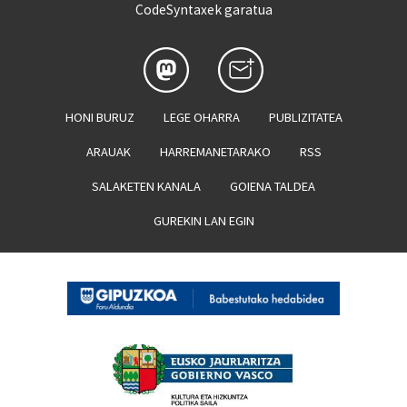
CodeSyntaxek garatua
HONI BURUZ
LEGE OHARRA
PUBLIZITATEA
ARAUAK
HARREMANETARAKO
RSS
SALAKETEN KANALA
GOIENA TALDEA
GUREKIN LAN EGIN