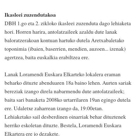
Ikasleei zuzendutakoa
DBH 1.go eta 2. zikloko ikasleei zuzenduta dago lehiaketa
hori. Horren harira, antolatzaileek azaldu dute lanak
baloratzerakoan kontuan hartuko dutela Aretxabaletako
toponimia (ibaien, baserrien, mendien, auzoen... izenak)
agertzea, baita euskalkia erabiltzea ere.
Lanak Loramendi Euskara Elkarteko lokalera eraman
beharko dituzte abenduaren 18a baino lehen. Aurten sariak
bereziak izango direla nabarmendu dute antolatzaileek;
baita sari banaketa 2008ko urtarrilaren 19an egingo dutela
ere. Udaletxe zaharrean izango da, 19:00etan.
Lehiaketako sail desberdinen oinarriak behar dituztenek
herriko eskoletan dituzte. Bestela, Loramendi Euskara
Elkartera ere jo dezakete.