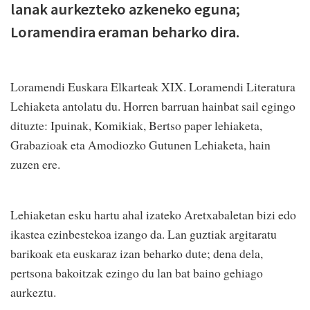
lanak aurkezteko azkeneko eguna;
Loramendira eraman beharko dira.
Loramendi Euskara Elkarteak XIX. Loramendi Literatura
Lehiaketa antolatu du. Horren barruan hainbat sail egingo
dituzte: Ipuinak, Komikiak, Bertso paper lehiaketa,
Grabazioak eta Amodiozko Gutunen Lehiaketa, hain
zuzen ere.
Lehiaketan esku hartu ahal izateko Aretxabaletan bizi edo
ikastea ezinbestekoa izango da. Lan guztiak argitaratu
barikoak eta euskaraz izan beharko dute; dena dela,
pertsona bakoitzak ezingo du lan bat baino gehiago
aurkeztu.