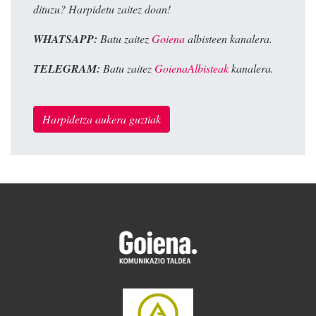
dituzu? Harpidetu zaitez doan!
WHATSAPP:
Batu zaitez
Goiena
albisteen kanalera.
TELEGRAM:
Batu zaitez
GoienaAlbisteak
kanalera.
Harpidetza aukera guztiak