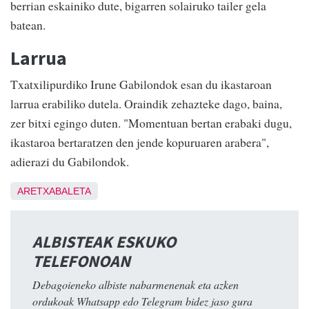
berrian eskainiko dute, bigarren solairuko tailer gela
batean.
Larrua
Txatxilipurdiko Irune Gabilondok esan du ikastaroan
larrua erabiliko dutela. Oraindik zehazteke dago, baina,
zer bitxi egingo duten. "Momentuan bertan erabaki dugu,
ikastaroa bertaratzen den jende kopuruaren arabera",
adierazi du Gabilondok.
ARETXABALETA
ALBISTEAK ESKUKO
TELEFONOAN
Debagoieneko albiste nabarmenenak eta azken
ordukoak Whatsapp edo Telegram bidez jaso gura