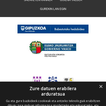
GUREKIN LAN EGIN
×
Zure datuen erabilera
arduratsua
Gu eta gure bazkideek cookieak eta antzeko teknologiak erabiltzen
ditugu zure gailuan informazioa gordetzeko eta eskuratzeko, eta