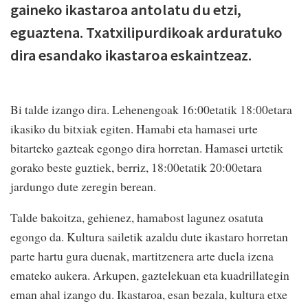
gaineko ikastaroa antolatu du etzi,
eguaztena. Txatxilipurdikoak arduratuko
dira esandako ikastaroa eskaintzeaz.
Bi talde izango dira. Lehenengoak 16:00etatik 18:00etara
ikasiko du bitxiak egiten. Hamabi eta hamasei urte
bitarteko gazteak egongo dira horretan. Hamasei urtetik
gorako beste guztiek, berriz, 18:00etatik 20:00etara
jardungo dute zeregin berean.
Talde bakoitza, gehienez, hamabost lagunez osatuta
egongo da. Kultura sailetik azaldu dute ikastaro horretan
parte hartu gura duenak, martitzenera arte duela izena
emateko aukera. Arkupen, gaztelekuan eta kuadrillategin
eman ahal izango du. Ikastaroa, esan bezala, kultura etxe