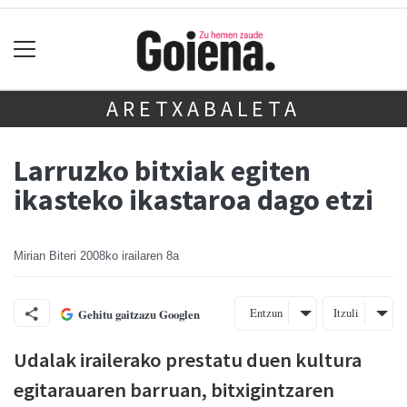
ARETXABALETA
Larruzko bitxiak egiten
ikasteko ikastaroa dago etzi
Mirian Biteri
2008ko irailaren 8a
Entzun
Itzuli
Gehitu gaitzazu Googlen
Udalak irailerako prestatu duen kultura
egitarauaren barruan, bitxigintzaren