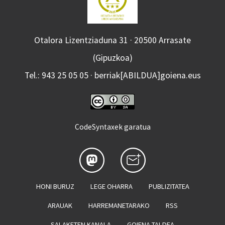
Otalora Lizentziaduna 31 · 20500 Arrasate
(Gipuzkoa)
Tel.: 943 25 05 05 · berriak[ABILDUA]goiena.eus
CodeSyntaxek garatua
HONI BURUZ
LEGE OHARRA
PUBLIZITATEA
ARAUAK
HARREMANETARAKO
RSS
SALAKETEN KANALA
GOIENA TALDEA