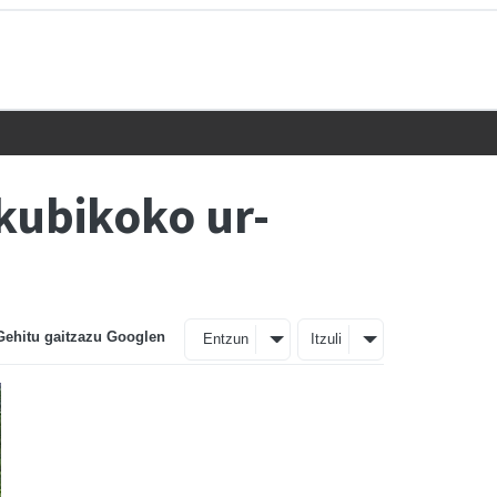
kubikoko ur-
Gehitu gaitzazu Googlen
Entzun
Itzuli