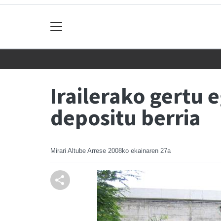
Irailerako gertu 
depositu berria
Mirari Altube Arrese
2008ko ekainaren 27a