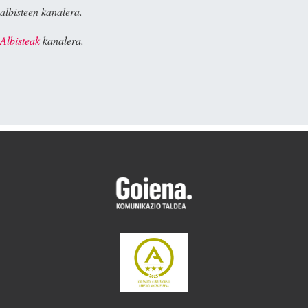
albisteen kanalera.
Albisteak
kanalera.