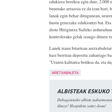
edukiera berekoa egin dute, 2.000
benetako arrazoia ez da izan hori, 
lanak egin behar ditugunean, uraren
hustu genezake edukiontzi bat. Eta 
diote Hirigintza Saileko arduradun
kontrolerako gelak izango dituen tx
Lanek iraun bitartean aretxabaletar
hasi berritan depositu zaharrago ba
"Uraren kalitatea betikoa da, eta d
ARETXABALETA
ALBISTEAK ESKUKO
Debagoieneko albiste nabarmenen
dituzu? Harpidetu zaitez doan!