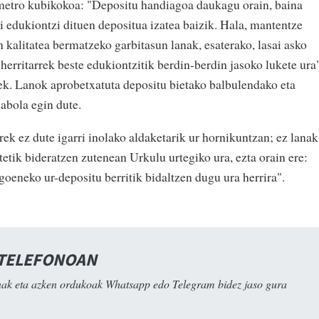
 metro kubikokoa: "Depositu handiagoa daukagu orain, baina
bi edukiontzi dituen depositua izatea baizik. Hala, mantentze
 kalitatea bermatzeko garbitasun lanak, esaterako, lasai asko
herritarrek beste edukiontzitik berdin-berdin jasoko lukete ura"
ek. Lanok aprobetxatuta depositu bietako balbulendako eta
abola egin dute.
rek ez dute igarri inolako aldaketarik ur hornikuntzan; ez lanak
tetik bideratzen zutenean Urkulu urtegiko ura, ezta orain ere:
agoeneko ur-depositu berritik bidaltzen dugu ura herrira".
 TELEFONOAN
ak eta azken ordukoak Whatsapp edo Telegram bidez jaso gura