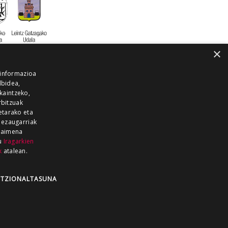
×
 informazioa
lbidea,
skaintzeko,
rbitzuak
etarako eta
 ezaugarriak
 baimena
zu
Iragarkien
k
atalean.
EITIA GUKA
AZKOITIA GUKA
BARRENA
GUKA
GUKA TELEBISTA
HIRUKA
TZIONALTASUNA
Z GUKA
ZUMAIA GUKA
28 KANALA