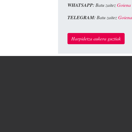
WHATSAPP:
Batu zaitez
Goiena
TELEGRAM:
Batu zaitez
Goiena
Harpidetza aukera guztiak