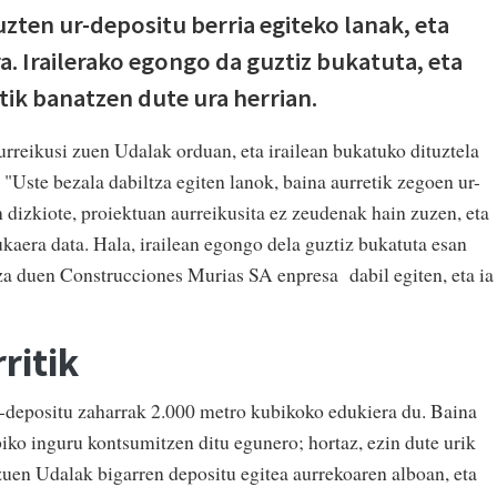
zten ur-depositu berria egiteko lanak, eta
. Irailerako egongo da guztiz bukatuta, eta
ik banatzen dute ura herrian.
urreikusi zuen Udalak orduan, eta irailean bukatuko dituztela
: "Uste bezala dabiltza egiten lanok, baina aurretik zegoen ur-
 dizkiote, proiektuan aurreikusita ez zeudenak hain zuzen, eta
kaera data. Hala, irailean egongo dela guztiz bukatuta esan
a duen Construcciones Murias SA enpresa dabil egiten, eta ia
ritik
-depositu zaharrak 2.000 metro kubikoko edukiera du. Baina
ko inguru kontsumitzen ditu egunero; hortaz, ezin dute urik
zuen Udalak bigarren depositu egitea aurrekoaren alboan, eta