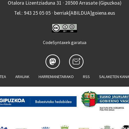
Otalora Lizentziaduna 31 · 20500 Arrasate (Gipuzkoa)
Tel.: 943 25 05 05 · berriak[ABILDUA]goiena.eus
CodeSyntaxek garatua
ATEA
ARAUAK
HARREMANETARAKO
RSS
SALAKETEN KAN