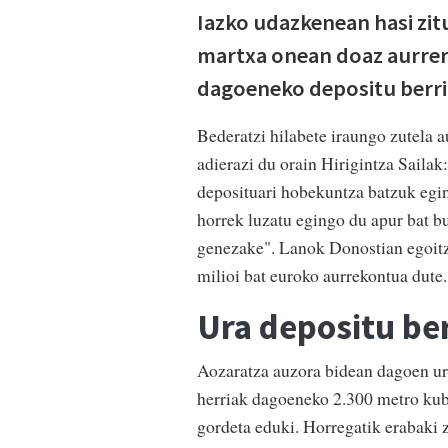
Iazko udazkenean hasi zitu
martxa onean doaz aurrera
dagoeneko depositu berrit
Bederatzi hilabete iraungo zutela a
adierazi du orain Hirigintza Sailak
deposituari hobekuntza batzuk egin
horrek luzatu egingo du apur bat bu
genezake". Lanok Donostian egoitz
milioi bat euroko aurrekontua dute.
Ura depositu ber
Aozaratza auzora bidean dagoen ur
herriak dagoeneko 2.300 metro kubi
gordeta eduki. Horregatik erabaki 