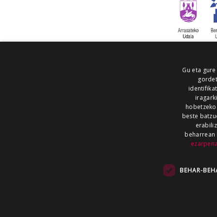
Gu eta gure
gordet
identifika
iragark
hobetzeko
beste batzu
erabili
beharrean 
ezarpen
AIARALDEA
AIKOR
AIURRI
ALEA
BEGITU
ERRAN
EUSKALERRIA IRRA
BEHAR-BEH
KRONIKA
MAILOPE
NOAUA
O