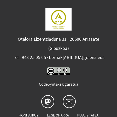
Otalora Lizentziaduna 31 · 20500 Arrasate
(Gipuzkoa)
Tel.: 943 25 05 05 · berriak[ABILDUA]goiena.eus
CodeSyntaxek garatua
HONI BURUZ
LEGE OHARRA
PUBLIZITATEA