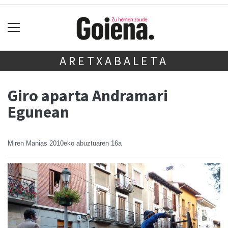
ARETXABALETA
Giro aparta Andramari
Egunean
Miren Manias
2010eko abuztuaren 16a