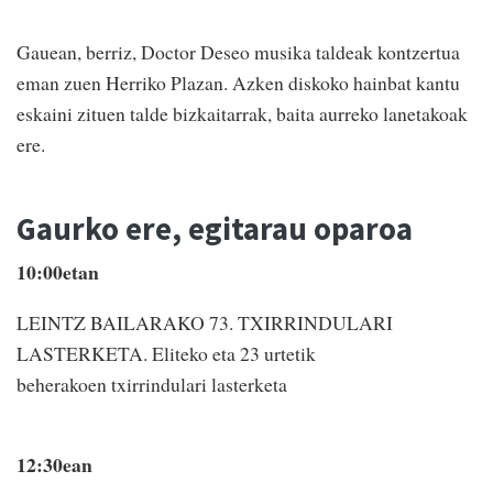
Gauean, berriz, Doctor Deseo musika taldeak kontzertua
eman zuen Herriko Plazan. Azken diskoko hainbat kantu
eskaini zituen talde bizkaitarrak, baita aurreko lanetakoak
ere.
Gaurko ere, egitarau oparoa
10:00etan
LEINTZ BAILARAKO 73. TXIRRINDULARI
LASTERKETA. Eliteko eta 23 urtetik
beherakoen txirrindulari lasterketa
12:30ean