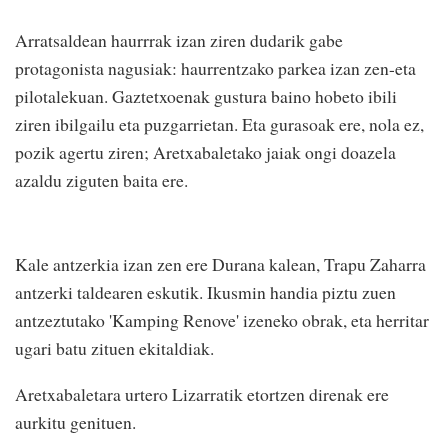
Arratsaldean haurrrak izan ziren dudarik gabe
protagonista nagusiak: haurrentzako parkea izan zen-eta
pilotalekuan. Gaztetxoenak gustura baino hobeto ibili
ziren ibilgailu eta puzgarrietan. Eta gurasoak ere, nola ez,
pozik agertu ziren; Aretxabaletako jaiak ongi doazela
azaldu ziguten baita ere.
Kale antzerkia izan zen ere Durana kalean, Trapu Zaharra
antzerki taldearen eskutik. Ikusmin handia piztu zuen
antzeztutako 'Kamping Renove' izeneko obrak, eta herritar
ugari batu zituen ekitaldiak.
Aretxabaletara urtero Lizarratik etortzen direnak ere
aurkitu genituen.