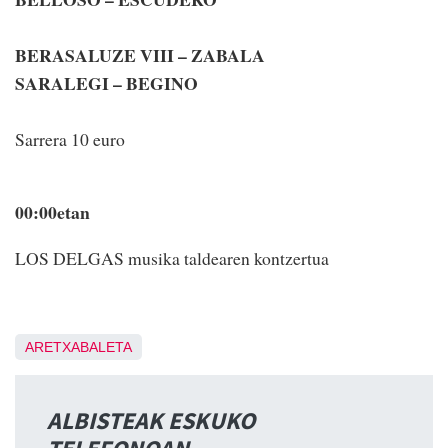
BERASALUZE VIII – ZABALA
SARALEGI – BEGINO
Sarrera 10 euro
00:00etan
LOS DELGAS musika taldearen kontzertua
ARETXABALETA
ALBISTEAK ESKUKO