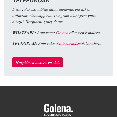
TELEFONOAN
Debagoieneko albiste nabarmenenak eta azken
ordukoak Whatsapp edo Telegram bidez jaso gura
dituzu? Harpidetu zaitez doan!
WHATSAPP:
Batu zaitez
Goiena
albisteen kanalera.
TELEGRAM:
Batu zaitez
GoienaAlbisteak
kanalera.
Harpidetza aukera guztiak