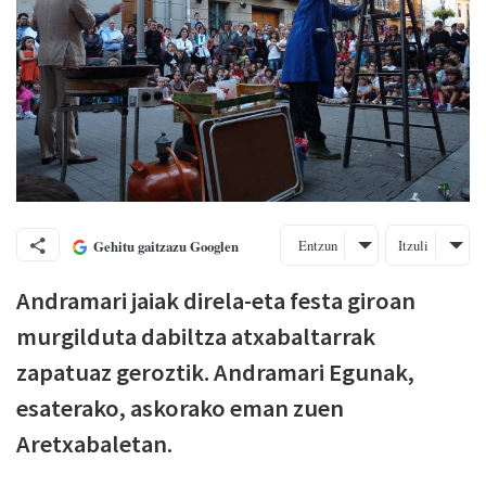
Entzun
Itzuli
Gehitu gaitzazu Googlen
Andramari jaiak direla-eta festa giroan
murgilduta dabiltza atxabaltarrak
zapatuaz geroztik. Andramari Egunak,
esaterako, askorako eman zuen
Aretxabaletan.