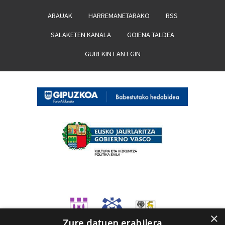
ARAUAK
HARREMANETARAKO
RSS
SALAKETEN KANALA
GOIENA TALDEA
GUREKIN LAN EGIN
×
Zure datuen erabilera