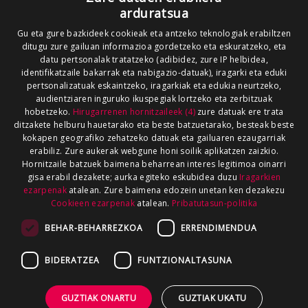
arduratsua
Gu eta gure bazkideek cookieak eta antzeko teknologiak erabiltzen
ditugu zure gailuan informazioa gordetzeko eta eskuratzeko, eta
datu pertsonalak tratatzeko (adibidez, zure IP helbidea,
identifikatzaile bakarrak eta nabigazio-datuak), iragarki eta eduki
pertsonalizatuak eskaintzeko, iragarkiak eta edukia neurtzeko,
audientziaren inguruko ikuspegiak lortzeko eta zerbitzuak
hobetzeko.
Hirugarrenen hornitzaileek (4)
zure datuak ere trata
ditzakete helburu hauetarako eta beste batzuetarako, besteak beste
kokapen geografiko zehatzeko datuak eta gailuaren ezaugarriak
erabiliz. Zure aukerak webgune honi soilik aplikatzen zaizkio.
Hornitzaile batzuek baimena beharrean interes legitimoa oinarri
gisa erabil dezakete; aurka egiteko eskubidea duzu
Iragarkien
ezarpenak
atalean. Zure baimena edozein unetan ken dezakezu
Cookieen ezarpenak
atalean.
Pribatutasun-politika
BEHAR-BEHARREZKOA
ERRENDIMENDUA
BIDERATZEA
FUNTZIONALTASUNA
GUZTIAK ONARTU
GUZTIAK UKATU