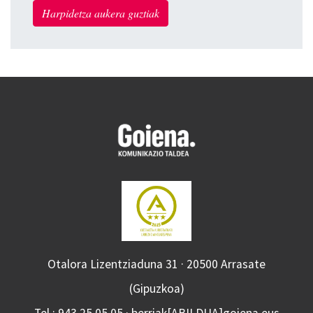
Harpidetza aukera guztiak
Otalora Lizentziaduna 31 · 20500 Arrasate
(Gipuzkoa)
Tel.: 943 25 05 05 · berriak[ABILDUA]goiena.eus