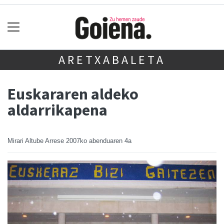
ARETXABALETA
Euskararen aldeko
aldarrikapena
Mirari Altube Arrese
2007ko abenduaren 4a