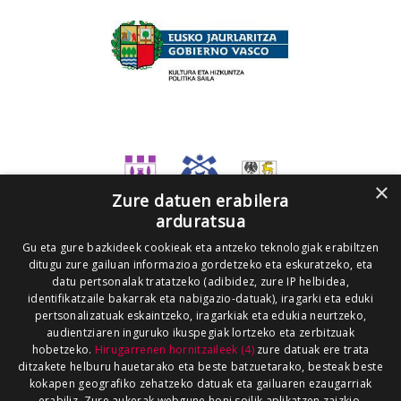
×
Zure datuen erabilera
arduratsua
Gu eta gure bazkideek cookieak eta antzeko teknologiak erabiltzen
ditugu zure gailuan informazioa gordetzeko eta eskuratzeko, eta
datu pertsonalak tratatzeko (adibidez, zure IP helbidea,
identifikatzaile bakarrak eta nabigazio-datuak), iragarki eta eduki
pertsonalizatuak eskaintzeko, iragarkiak eta edukia neurtzeko,
audientziaren inguruko ikuspegiak lortzeko eta zerbitzuak
hobetzeko.
Hirugarrenen hornitzaileek (4)
zure datuak ere trata
ditzakete helburu hauetarako eta beste batzuetarako, besteak beste
kokapen geografiko zehatzeko datuak eta gailuaren ezaugarriak
erabiliz. Zure aukerak webgune honi soilik aplikatzen zaizkio.