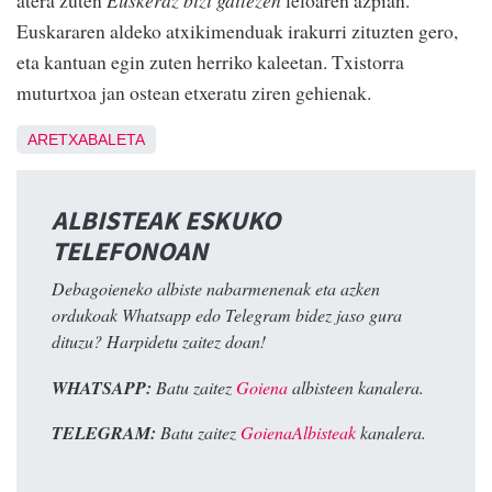
Euskararen aldeko atxikimenduak irakurri zituzten gero,
eta kantuan egin zuten herriko kaleetan. Txistorra
muturtxoa jan ostean etxeratu ziren gehienak.
ARETXABALETA
ALBISTEAK ESKUKO
TELEFONOAN
Debagoieneko albiste nabarmenenak eta azken
ordukoak Whatsapp edo Telegram bidez jaso gura
dituzu? Harpidetu zaitez doan!
WHATSAPP:
Batu zaitez
Goiena
albisteen kanalera.
TELEGRAM:
Batu zaitez
GoienaAlbisteak
kanalera.