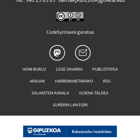
CodeSyntaxek garatua
HONI BURUZ
LEGE OHARRA
PUBLIZITATEA
ARAUAK
HARREMANETARAKO
RSS
SALAKETEN KANALA
GOIENA TALDEA
GUREKIN LAN EGIN