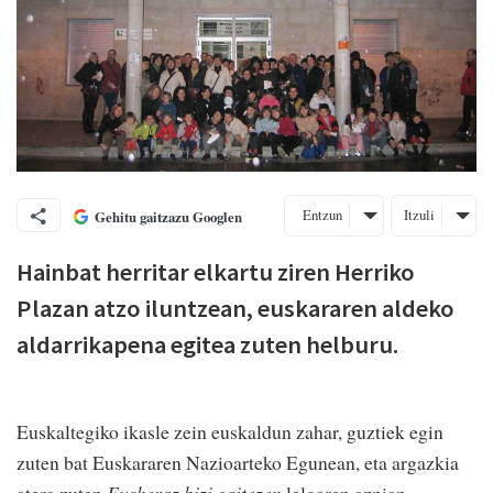
Entzun
Itzuli
Gehitu gaitzazu Googlen
Hainbat herritar elkartu ziren Herriko
Plazan atzo iluntzean, euskararen aldeko
aldarrikapena egitea zuten helburu.
Euskaltegiko ikasle zein euskaldun zahar, guztiek egin
zuten bat Euskararen Nazioarteko Egunean, eta argazkia
atera zuten
Euskeraz bizi gaitezen
leloaren azpian.