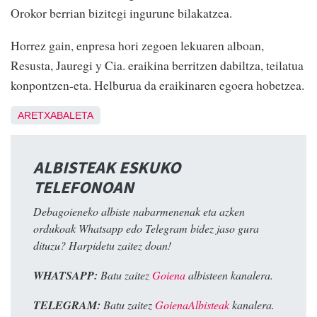
Orokor berrian bizitegi ingurune bilakatzea.
Horrez gain, enpresa hori zegoen lekuaren alboan,
Resusta, Jauregi y Cia. eraikina berritzen dabiltza, teilatua
konpontzen-eta. Helburua da eraikinaren egoera hobetzea.
ARETXABALETA
ALBISTEAK ESKUKO
TELEFONOAN
Debagoieneko albiste nabarmenenak eta azken
ordukoak Whatsapp edo Telegram bidez jaso gura
dituzu? Harpidetu zaitez doan!
WHATSAPP:
Batu zaitez
Goiena
albisteen kanalera.
TELEGRAM:
Batu zaitez
GoienaAlbisteak
kanalera.