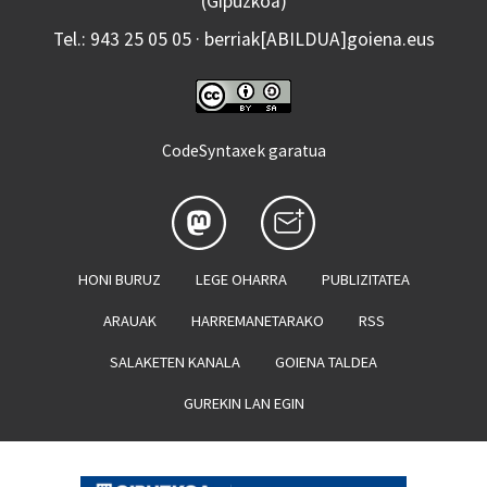
(Gipuzkoa)
Tel.: 943 25 05 05 · berriak[ABILDUA]goiena.eus
CodeSyntaxek garatua
HONI BURUZ
LEGE OHARRA
PUBLIZITATEA
ARAUAK
HARREMANETARAKO
RSS
SALAKETEN KANALA
GOIENA TALDEA
GUREKIN LAN EGIN