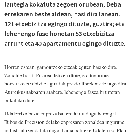
lantegia kokatuta zegoen orubean, Deba
errekaren beste aldean, hasi dira lanean.
121 etxebizitza egingo dituzte, guztira; eta
lehenengo fase honetan 53 etxebizitza
arrunt eta 40 apartamentu egingo dituzte.
Horren ostean, gainontzeko etxeak egiten hasiko dira.
Zonalde horri 16. area deitzen diote, eta ingurune
horretako etxebizitza guztiak prezio librekoak izango dira.
Aurreikusitakoaren arabera, lehenengo fasea bi urtetan
bukatuko dute.
Udalerriko beste enpresa bat ere hartu dugu berbagai.
Tubos de Precision delako enpresaren zonaldea ingurune
industrial izendatuta dago, baina baliteke Udalerriko Plan