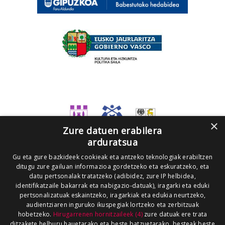
×
Zure datuen erabilera
arduratsua
Gu eta gure bazkideek cookieak eta antzeko teknologiak erabiltzen
ditugu zure gailuan informazioa gordetzeko eta eskuratzeko, eta
datu pertsonalak tratatzeko (adibidez, zure IP helbidea,
identifikatzaile bakarrak eta nabigazio-datuak), iragarki eta eduki
pertsonalizatuak eskaintzeko, iragarkiak eta edukia neurtzeko,
audientziaren inguruko ikuspegiak lortzeko eta zerbitzuak
hobetzeko.
Hirugarrenen hornitzaileek (4)
zure datuak ere trata
ditzakete helburu hauetarako eta beste batzuetarako, besteak beste