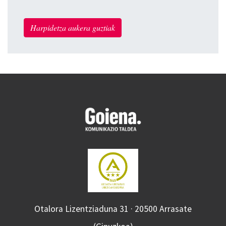
Harpidetza aukera guztiak
Otalora Lizentziaduna 31 · 20500 Arrasate