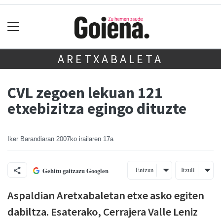
ARETXABALETA
CVL zegoen lekuan 121
etxebizitza egingo dituzte
Iker Barandiaran
2007ko irailaren 17a
Entzun
Itzuli
Gehitu gaitzazu Googlen
Aspaldian Aretxabaletan etxe asko egiten
dabiltza. Esaterako, Cerrajera Valle Leniz