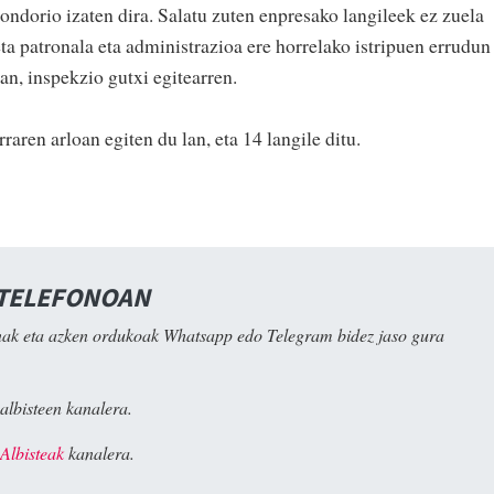
 ondorio izaten dira. Salatu zuten enpresako langileek ez zuela
ta patronala eta administrazioa ere horrelako istripuen errudun
an, inspekzio gutxi egitearren.
aren arloan egiten du lan, eta 14 langile ditu.
 TELEFONOAN
ak eta azken ordukoak Whatsapp edo Telegram bidez jaso gura
albisteen kanalera.
Albisteak
kanalera.