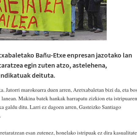
etxabaletako Bañu-Etxe enpresan jazotako lan
taratzea egin zuten atzo, astelehena,
ndikatuak deituta.
a. Jatorri marokoarra duen arren, Aretxabaletan bizi da, eta bos
lanean. Makina batek hankak harrapatu zizkion eta istripuare
ka galdu ditu. Larri ez dagoen arren, Gasteizko Santiago
.
etaratzean esan zutenez, honelako istripuak ez dira kasualitat