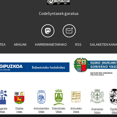
CodeSyntaxek garatua
ATEA
ARAUAK
HARREMANETARAKO
RSS
SALAKETEN KAN