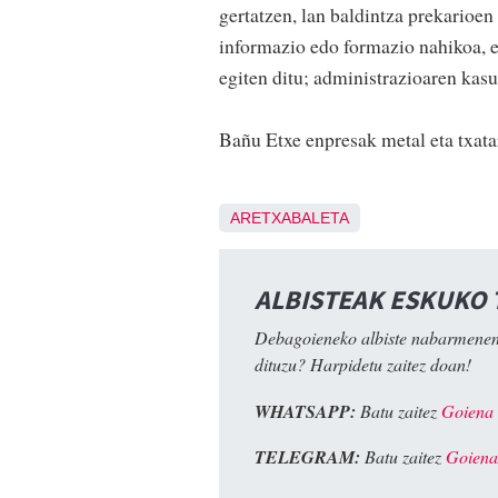
gertatzen, lan baldintza prekarioen
informazio edo formazio nahikoa, e
egiten ditu; administrazioaren kasu
Bañu Etxe enpresak metal eta txatarr
ARETXABALETA
ALBISTEAK ESKUKO
Debagoieneko albiste nabarmenen
dituzu? Harpidetu zaitez doan!
WHATSAPP:
Batu zaitez
Goiena
TELEGRAM:
Batu zaitez
Goiena