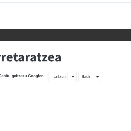
rretaratzea
Gehitu gaitzazu Googlen
Entzun
Itzuli