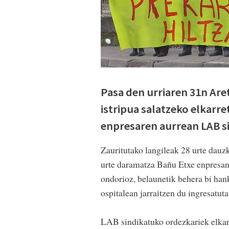
Pasa den urriaren 31n Ar
istripua salatzeko elkarre
enpresaren aurrean LAB si
Zauritutako langileak 28 urte dauzk
urte daramatza Bañu Etxe enpresan 
ondorioz, belaunetik behera bi han
ospitalean jarraitzen du ingresatuta
LAB sindikatuko ordezkariek elkarr