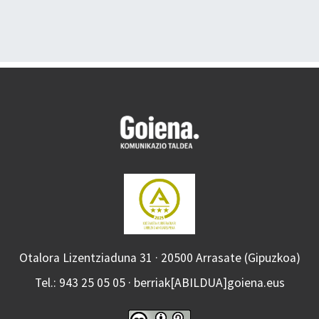
Otalora Lizentziaduna 31 · 20500 Arrasate (Gipuzkoa)
Tel.: 943 25 05 05 · berriak[ABILDUA]goiena.eus