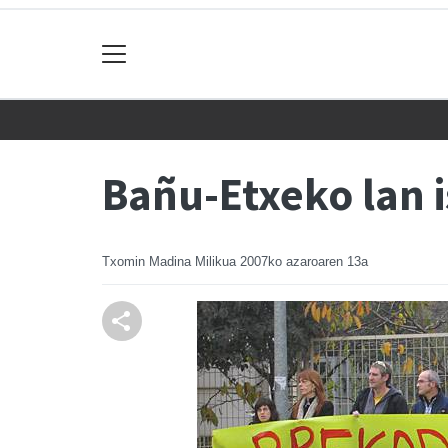
Bañu-Etxeko lan i
Txomin Madina Milikua
2007ko azaroaren 13a