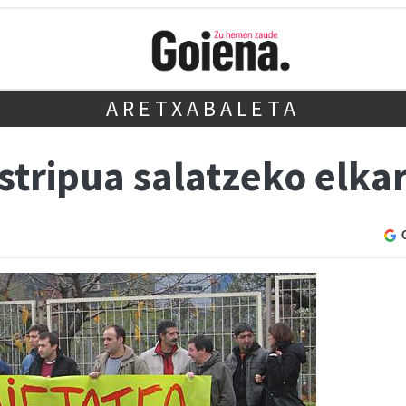
ARETXABALETA
stripua salatzeko elka