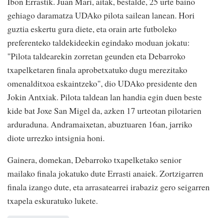
Ibon Errastik. Juan Mari, aitak, bestalde, 25 urte baino
gehiago daramatza UDAko pilota sailean lanean. Hori
guztia eskertu gura diete, eta orain arte futboleko
preferenteko taldekideekin egindako moduan jokatu:
"Pilota taldearekin zorretan geunden eta Debarroko
txapelketaren finala aprobetxatuko dugu merezitako
omenalditxoa eskaintzeko", dio UDAko presidente den
Jokin Antxiak. Pilota taldean lan handia egin duen beste
kide bat Joxe San Migel da, azken 17 urteotan pilotarien
arduraduna. Andramaixetan, abuztuaren 16an, jarriko
diote urrezko intsignia honi.
Gainera, domekan, Debarroko txapelketako senior
mailako finala jokatuko dute Errasti anaiek. Zortzigarren
finala izango dute, eta arrasatearrei irabaziz gero seigarren
txapela eskuratuko lukete.