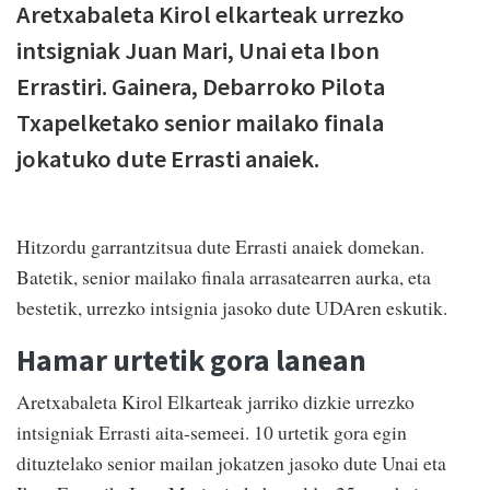
Aretxabaleta Kirol elkarteak urrezko
intsigniak Juan Mari, Unai eta Ibon
Errastiri. Gainera, Debarroko Pilota
Txapelketako senior mailako finala
jokatuko dute Errasti anaiek.
Hitzordu garrantzitsua dute Errasti anaiek domekan.
Batetik, senior mailako finala arrasatearren aurka, eta
bestetik, urrezko intsignia jasoko dute UDAren eskutik.
Hamar urtetik gora lanean
Aretxabaleta Kirol Elkarteak jarriko dizkie urrezko
intsigniak Errasti aita-semeei. 10 urtetik gora egin
dituztelako senior mailan jokatzen jasoko dute Unai eta