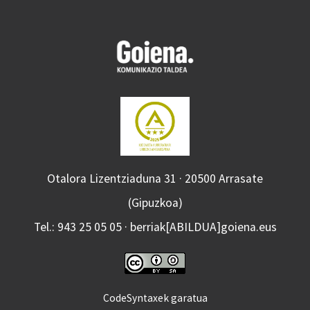
Otalora Lizentziaduna 31 · 20500 Arrasate
(Gipuzkoa)
Tel.: 943 25 05 05 · berriak[ABILDUA]goiena.eus
CodeSyntaxek garatua