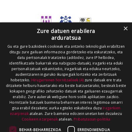
×
Zure datuen erabilera
arduratsua
Gu eta gure bazkideek cookieak eta antzeko teknologiak erabiltzen
ditugu zure gailuan informazioa gordetzeko eta eskuratzeko, eta
datu pertsonalak tratatzeko (adibidez, zure IP helbidea,
identifikatzaile bakarrak eta nabigazio-datuak), iragarki eta eduki
pertsonalizatuak eskaintzeko, iragarkiak eta edukia neurtzeko,
audientziaren inguruko ikuspegiak lortzeko eta zerbitzuak
hobetzeko.
Hirugarrenen hornitzaileek (4)
zure datuak ere trata
ditzakete helburu hauetarako eta beste batzuetarako, besteak beste
kokapen geografiko zehatzeko datuak eta gailuaren ezaugarriak
erabiliz. Zure aukerak webgune honi soilik aplikatzen zaizkio.
Hornitzaile batzuek baimena beharrean interes legitimoa oinarri
gisa erabil dezakete; aurka egiteko eskubidea duzu
Iragarkien
ezarpenak
atalean. Zure baimena edozein unetan ken dezakezu
Cookieen ezarpenak
atalean.
Pribatutasun-politika
BEHAR-BEHARREZKOA
ERRENDIMENDUA