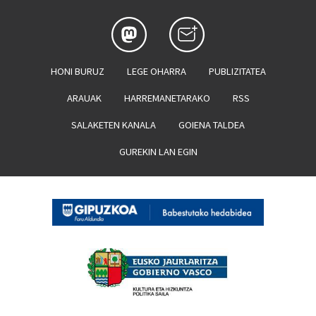
HONI BURUZ
LEGE OHARRA
PUBLIZITATEA
ARAUAK
HARREMANETARAKO
RSS
SALAKETEN KANALA
GOIENA TALDEA
GUREKIN LAN EGIN