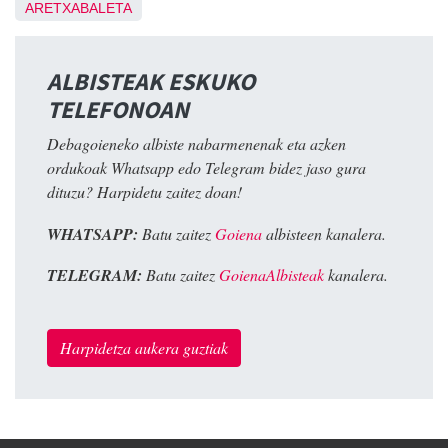
ARETXABALETA
ALBISTEAK ESKUKO
TELEFONOAN
Debagoieneko albiste nabarmenenak eta azken
ordukoak Whatsapp edo Telegram bidez jaso gura
dituzu? Harpidetu zaitez doan!
WHATSAPP:
Batu zaitez
Goiena
albisteen kanalera.
TELEGRAM:
Batu zaitez
GoienaAlbisteak
kanalera.
Harpidetza aukera guztiak