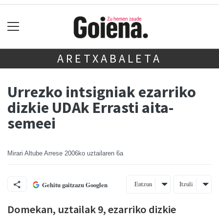
ARETXABALETA
Urrezko intsigniak ezarriko
dizkie UDAk Errasti aita-
semeei
Mirari Altube Arrese
2006ko uztailaren 6a
Entzun
Itzuli
Gehitu gaitzazu Googlen
Domekan, uztailak 9, ezarriko dizkie