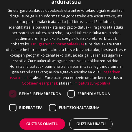
arduratsua
Gu eta gure bazkideek cookieak eta antzeko teknologiak erabiltzen
ditugu zure gailuan informazioa gordetzeko eta eskuratzeko, eta
datu pertsonalak tratatzeko (adibidez, zure IP helbidea,
identifikatzaile bakarrak eta nabigazio-datuak), iragarki eta eduki
pertsonalizatuak eskaintzeko, iragarkiak eta edukia neurtzeko,
audientziaren inguruko ikuspegiak lortzeko eta zerbitzuak
hobetzeko.
Hirugarrenen hornitzaileek (4)
zure datuak ere trata
ditzakete helburu hauetarako eta beste batzuetarako, besteak beste
kokapen geografiko zehatzeko datuak eta gailuaren ezaugarriak
erabiliz. Zure aukerak webgune honi soilik aplikatzen zaizkio.
Hornitzaile batzuek baimena beharrean interes legitimoa oinarri
gisa erabil dezakete; aurka egiteko eskubidea duzu
Iragarkien
ezarpenak
atalean. Zure baimena edozein unetan ken dezakezu
Cookieen ezarpenak
atalean.
Pribatutasun-politika
BEHAR-BEHARREZKOA
ERRENDIMENDUA
BIDERATZEA
FUNTZIONALTASUNA
GUZTIAK ONARTU
GUZTIAK UKATU