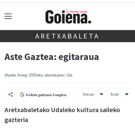
ARETXABALETA
Aste Gaztea: egitaraua
Maider Arregi
2005eko abenduaren 19a
Entzun
Itzuli
Gehitu gaitzazu Googlen
Aretxabaletako Udaleko kultura saileko
gazteria