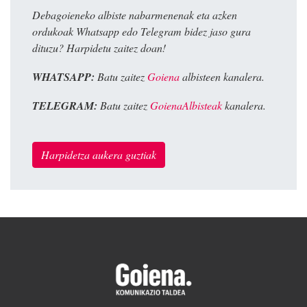
Debagoieneko albiste nabarmenenak eta azken
ordukoak Whatsapp edo Telegram bidez jaso gura
dituzu? Harpidetu zaitez doan!
WHATSAPP:
Batu zaitez
Goiena
albisteen kanalera.
TELEGRAM:
Batu zaitez
GoienaAlbisteak
kanalera.
Harpidetza aukera guztiak