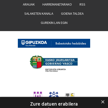
ARAUAK
HARREMANETARAKO
RSS
SALAKETEN KANALA
GOIENA TALDEA
GUREKIN LAN EGIN
×
Zure datuen erabilera