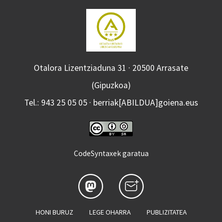
Otalora Lizentziaduna 31 · 20500 Arrasate
(Gipuzkoa)
Tel.: 943 25 05 05 · berriak[ABILDUA]goiena.eus
CodeSyntaxek garatua
HONI BURUZ
LEGE OHARRA
PUBLIZITATEA