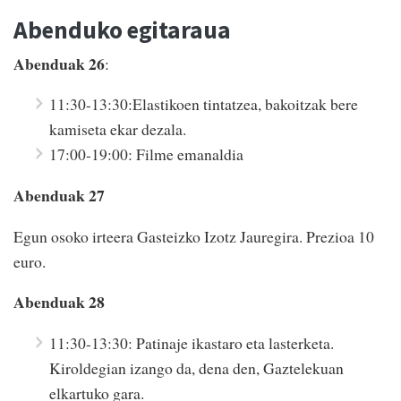
Abenduko egitaraua
Abenduak 26
:
11:30-13:30:Elastikoen tintatzea, bakoitzak bere
kamiseta ekar dezala.
17:00-19:00: Filme emanaldia
Abenduak 27
Egun osoko irteera Gasteizko Izotz Jauregira. Prezioa 10
euro.
Abenduak 28
11:30-13:30: Patinaje ikastaro eta lasterketa.
Kiroldegian izango da, dena den, Gaztelekuan
elkartuko gara.