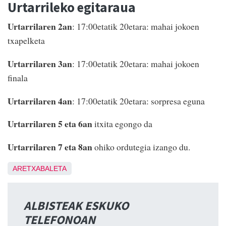
Urtarrileko egitaraua
Urtarrilaren 2an
: 17:00etatik 20etara: mahai jokoen
txapelketa
Urtarrilaren 3an
: 17:00etatik 20etara: mahai jokoen
finala
Urtarrilaren 4an
: 17:00etatik 20etara: sorpresa eguna
Urtarrilaren 5 eta 6an
itxita egongo da
Urtarrilaren 7 eta 8an
ohiko ordutegia izango du.
ARETXABALETA
ALBISTEAK ESKUKO
TELEFONOAN