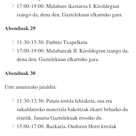
17:00-19:00: Malabare ikastaroa I. Kiroldegian
izango da, dena den, Gaztelekuan elkartuko gara.
Abenduak 29
11:30-13:30: Futbito Txapelketa
17:00-19:00: Malabareak II. Kiroldegian izango da,
dena den, Gaztelekuan elkartuko gara.
Abenduak 30
Urte amaierako jaialdia:
11:30-13:30: Patata tortila lehiaketa, sua eta
sukaldatzeko materiala bakoitzak ekarri beharko du
etxetik. Janaria Gaztelekuak erosiko du.
15:00-17:00: Bazkaria. Ondoren Herri kirolak