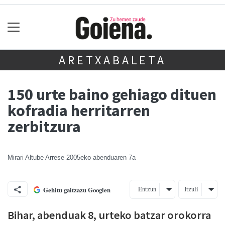
ARETXABALETA
150 urte baino gehiago dituen
kofradia herritarren
zerbitzura
Mirari Altube Arrese
2005eko abenduaren 7a
Entzun
Itzuli
Gehitu gaitzazu Googlen
Bihar, abenduak 8, urteko batzar orokorra