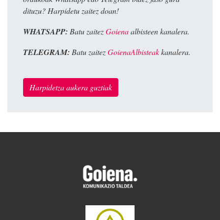
dituzu? Harpidetu zaitez doan!
WHATSAPP:
Batu zaitez
Goiena
albisteen kanalera.
TELEGRAM:
Batu zaitez
GoienaAlbisteak
kanalera.
Harpidetza aukera guztiak