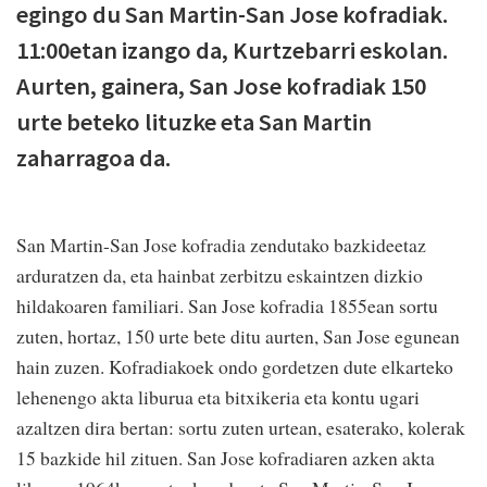
egingo du San Martin-San Jose kofradiak.
11:00etan izango da, Kurtzebarri eskolan.
Aurten, gainera, San Jose kofradiak 150
urte beteko lituzke eta San Martin
zaharragoa da.
San Martin-San Jose kofradia zendutako bazkideetaz
arduratzen da, eta hainbat zerbitzu eskaintzen dizkio
hildakoaren familiari. San Jose kofradia 1855ean sortu
zuten, hortaz, 150 urte bete ditu aurten, San Jose egunean
hain zuzen. Kofradiakoek ondo gordetzen dute elkarteko
lehenengo akta liburua eta bitxikeria eta kontu ugari
azaltzen dira bertan: sortu zuten urtean, esaterako, kolerak
15 bazkide hil zituen. San Jose kofradiaren azken akta