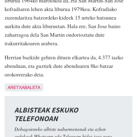
liburua 1964ko martxokoa da, eta San Martin-San Jose
kofradiaren lehen akta liburua 1979koa. Kofradiako
zuzendaritza batzordeko kideek 15 urteko hutsunea
aurkitu dute akta liburuetan. Hala ere, San Jose baino
zaharragoa dela San Martin ondorioztatu dute
irakurritakoaren arabera.
Herrian bazkide gehien dituen elkartea da, 4.377 iazko
abenduan, eta guztiek dute abenduaren 8ko batzar
orokorrerako deia.
ARETXABALETA
ALBISTEAK ESKUKO
TELEFONOAN
Debagoieneko albiste nabarmenenak eta azken
ordukoak Whatsapp edo Telegram bidez jaso gura