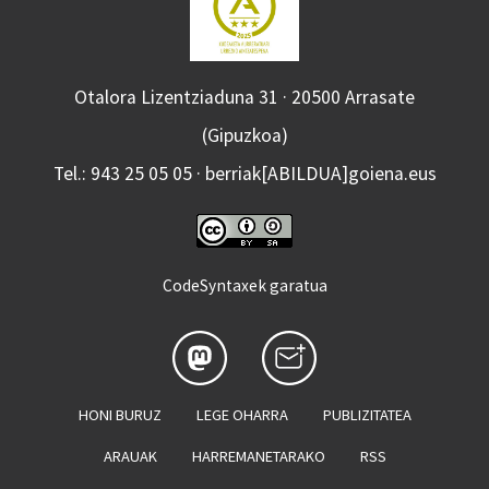
Otalora Lizentziaduna 31 · 20500 Arrasate
(Gipuzkoa)
Tel.: 943 25 05 05 · berriak[ABILDUA]goiena.eus
CodeSyntaxek garatua
HONI BURUZ
LEGE OHARRA
PUBLIZITATEA
ARAUAK
HARREMANETARAKO
RSS