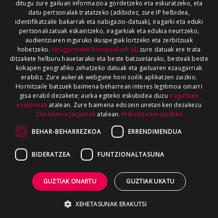
ditugu zure gailuan informazioa gordetzeko eta eskuratzeko, eta
datu pertsonalak tratatzeko (adibidez, zure IP helbidea,
identifikatzaile bakarrak eta nabigazio-datuak), iragarki eta eduki
pertsonalizatuak eskaintzeko, iragarkiak eta edukia neurtzeko,
audientziaren inguruko ikuspegiak lortzeko eta zerbitzuak
hobetzeko.
Hirugarrenen hornitzaileek (4)
zure datuak ere trata
ditzakete helburu hauetarako eta beste batzuetarako, besteak beste
kokapen geografiko zehatzeko datuak eta gailuaren ezaugarriak
erabiliz. Zure aukerak webgune honi soilik aplikatzen zaizkio.
Hornitzaile batzuek baimena beharrean interes legitimoa oinarri
gisa erabil dezakete; aurka egiteko eskubidea duzu
Iragarkien
ezarpenak
atalean. Zure baimena edozein unetan ken dezakezu
Cookieen ezarpenak
atalean.
Pribatutasun-politika
BEHAR-BEHARREZKOA
ERRENDIMENDUA
BIDERATZEA
FUNTZIONALTASUNA
GUZTIAK ONARTU
GUZTIAK UKATU
XEHETASUNAK ERAKUTSI