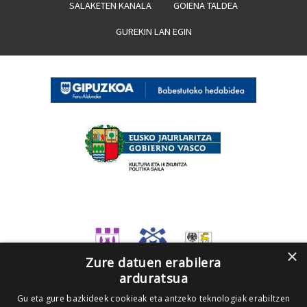
SALAKETEN KANALA
GOIENA TALDEA
GUREKIN LAN EGIN
×
Zure datuen erabilera
arduratsua
Gu eta gure bazkideek cookieak eta antzeko teknologiak erabiltzen