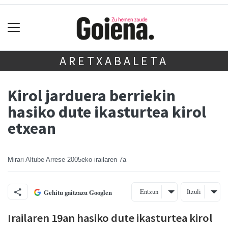
ARETXABALETA
Kirol jarduera berriekin
hasiko dute ikasturtea kirol
etxean
Mirari Altube Arrese
2005eko irailaren 7a
Entzun
Itzuli
Gehitu gaitzazu Googlen
Irailaren 19an hasiko dute ikasturtea kirol