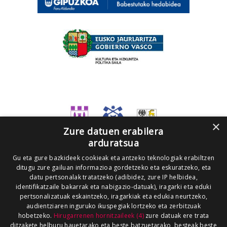
×
Zure datuen erabilera
arduratsua
Gu eta gure bazkideek cookieak eta antzeko teknologiak erabiltzen
ditugu zure gailuan informazioa gordetzeko eta eskuratzeko, eta
datu pertsonalak tratatzeko (adibidez, zure IP helbidea,
identifikatzaile bakarrak eta nabigazio-datuak), iragarki eta eduki
pertsonalizatuak eskaintzeko, iragarkiak eta edukia neurtzeko,
audientziaren inguruko ikuspegiak lortzeko eta zerbitzuak
hobetzeko.
Hirugarrenen hornitzaileek (4)
zure datuak ere trata
ditzakete helburu hauetarako eta beste batzuetarako, besteak beste