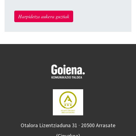
Harpidetza aukera guztiak
Otalora Lizentziaduna 31 · 20500 Arrasate
(Gipuzkoa)