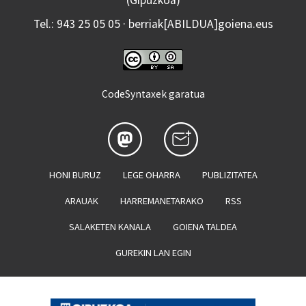
Tel.: 943 25 05 05 · berriak[ABILDUA]goiena.eus
CodeSyntaxek garatua
HONI BURUZ
LEGE OHARRA
PUBLIZITATEA
ARAUAK
HARREMANETARAKO
RSS
SALAKETEN KANALA
GOIENA TALDEA
GUREKIN LAN EGIN