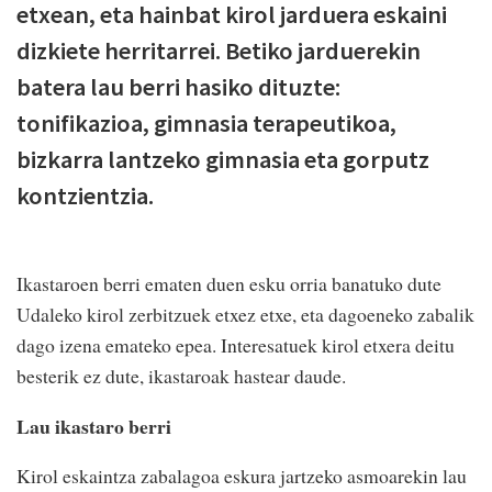
etxean, eta hainbat kirol jarduera eskaini
dizkiete herritarrei. Betiko jarduerekin
batera lau berri hasiko dituzte:
tonifikazioa, gimnasia terapeutikoa,
bizkarra lantzeko gimnasia eta gorputz
kontzientzia.
Ikastaroen berri ematen duen esku orria banatuko dute
Udaleko kirol zerbitzuek etxez etxe, eta dagoeneko zabalik
dago izena emateko epea. Interesatuek kirol etxera deitu
besterik ez dute, ikastaroak hastear daude.
Lau ikastaro berri
Kirol eskaintza zabalagoa eskura jartzeko asmoarekin lau