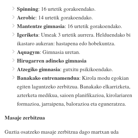
Spinning
: 16 urtetik gorakoendako.
Aerobic
: 14 urtetik gorakoendako.
Mantentze gimnasia
: 16 urtetik gorakoendako.
Igeriketa
: Umeak 3 urtetik aurrera. Helduendako bi
ikastaro aukeran: hastapena edo hobekuntza.
Aquagym
: Gimnasia uretan.
Hirugarren adineko gimnasia
Atzegiko gimnasia
: gutxitu psikikoendako.
Banakako entrenamendua
: Kirola modu egokian
egiten laguntzeko zerbitzua. Banakako elkarrizketa,
azterketa medikua, saioen planifikazioa, kirolariaren
formazioa, jarraipena, balorazioa eta eguneratzea.
Masaje zerbitzua
Guztia osatzeko masaje zerbitzua dago martxan uda