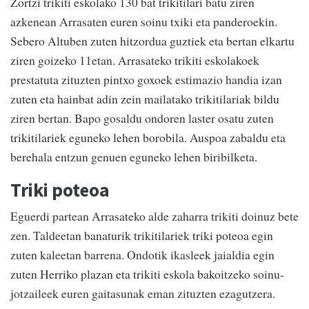
Zortzi trikiti eskolako 130 bat trikitilari batu ziren
azkenean Arrasaten euren soinu txiki eta panderoekin.
Sebero Altuben zuten hitzordua guztiek eta bertan elkartu
ziren goizeko 11etan. Arrasateko trikiti eskolakoek
prestatuta zituzten pintxo goxoek estimazio handia izan
zuten eta hainbat adin zein mailatako trikitilariak bildu
ziren bertan. Bapo gosaldu ondoren laster osatu zuten
trikitilariek eguneko lehen borobila. Auspoa zabaldu eta
berehala entzun genuen eguneko lehen biribilketa.
Triki poteoa
Eguerdi partean Arrasateko alde zaharra trikiti doinuz bete
zen. Taldeetan banaturik trikitilariek triki poteoa egin
zuten kaleetan barrena. Ondotik ikasleek jaialdia egin
zuten Herriko plazan eta trikiti eskola bakoitzeko soinu-
jotzaileek euren gaitasunak eman zituzten ezagutzera.