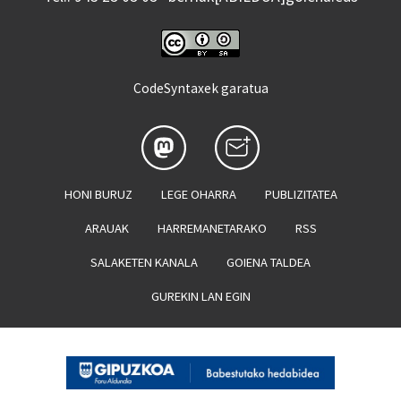
CodeSyntaxek garatua
HONI BURUZ
LEGE OHARRA
PUBLIZITATEA
ARAUAK
HARREMANETARAKO
RSS
SALAKETEN KANALA
GOIENA TALDEA
GUREKIN LAN EGIN