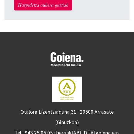
Harpidetza aukera guztiak
Otalora Lizentziaduna 31 · 20500 Arrasate
(Gipuzkoa)
Tel.: 943 25 05 05 · berriak[ABILDUA]goiena.eus