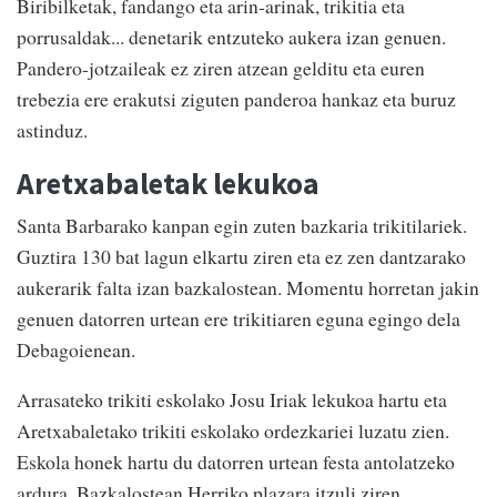
Biribilketak, fandango eta arin-arinak, trikitia eta
porrusaldak... denetarik entzuteko aukera izan genuen.
Pandero-jotzaileak ez ziren atzean gelditu eta euren
trebezia ere erakutsi ziguten panderoa hankaz eta buruz
astinduz.
Aretxabaletak lekukoa
Santa Barbarako kanpan egin zuten bazkaria trikitilariek.
Guztira 130 bat lagun elkartu ziren eta ez zen dantzarako
aukerarik falta izan bazkalostean. Momentu horretan jakin
genuen datorren urtean ere trikitiaren eguna egingo dela
Debagoienean.
Arrasateko trikiti eskolako Josu Iriak lekukoa hartu eta
Aretxabaletako trikiti eskolako ordezkariei luzatu zien.
Eskola honek hartu du datorren urtean festa antolatzeko
ardura. Bazkalostean Herriko plazara itzuli ziren