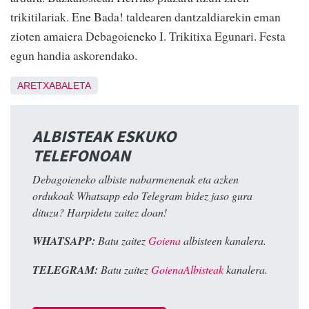
trikitilariak. Ene Bada! taldearen dantzaldiarekin eman
zioten amaiera Debagoieneko I. Trikitixa Egunari. Festa
egun handia askorendako.
ARETXABALETA
ALBISTEAK ESKUKO
TELEFONOAN
Debagoieneko albiste nabarmenenak eta azken
ordukoak Whatsapp edo Telegram bidez jaso gura
dituzu? Harpidetu zaitez doan!
WHATSAPP:
Batu zaitez
Goiena
albisteen kanalera.
TELEGRAM:
Batu zaitez
GoienaAlbisteak
kanalera.