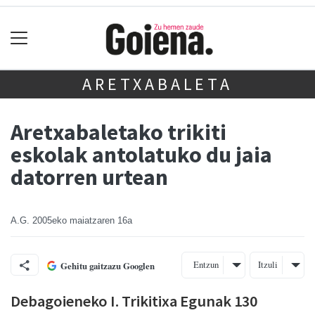
ARETXABALETA
Aretxabaletako trikiti
eskolak antolatuko du jaia
datorren urtean
A.G.
2005eko maiatzaren 16a
Entzun
Itzuli
Gehitu gaitzazu Googlen
Debagoieneko I. Trikitixa Egunak 130