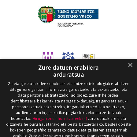
×
Zure datuen erabilera
arduratsua
Gu eta gure bazkideek cookieak eta antzeko teknologiak erabiltzen
ditugu zure gailuan informazioa gordetzeko eta eskuratzeko, eta
datu pertsonalak tratatzeko (adibidez, zure IP helbidea,
identifikatzaile bakarrak eta nabigazio-datuak), iragarki eta eduki
pertsonalizatuak eskaintzeko, iragarkiak eta edukia neurtzeko,
audientziaren inguruko ikuspegiak lortzeko eta zerbitzuak
hobetzeko.
Hirugarrenen hornitzaileek (4)
zure datuak ere trata
ditzakete helburu hauetarako eta beste batzuetarako, besteak beste
kokapen geografiko zehatzeko datuak eta gailuaren ezaugarriak
erabiliz. Zure aukerak webgune honi soilik aplikatzen zaizkio.