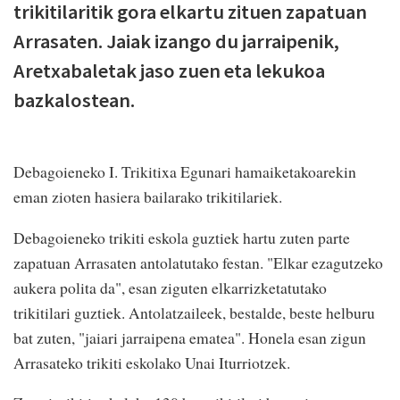
trikitilaritik gora elkartu zituen zapatuan
Arrasaten. Jaiak izango du jarraipenik,
Aretxabaletak jaso zuen eta lekukoa
bazkalostean.
Debagoieneko I. Trikitixa Egunari hamaiketakoarekin
eman zioten hasiera bailarako trikitilariek.
Debagoieneko trikiti eskola guztiek hartu zuten parte
zapatuan Arrasaten antolatutako festan. "Elkar ezagutzeko
aukera polita da", esan ziguten elkarrizketatutako
trikitilari guztiek. Antolatzaileek, bestalde, beste helburu
bat zuten, "jaiari jarraipena ematea". Honela esan zigun
Arrasateko trikiti eskolako Unai Iturriotzek.