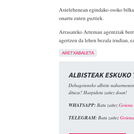
Astelehenean egindako osoko bilkur
onartu zuten guztiek.
Arrasateko Arteman agentziak berr
agertzen da lehen bezala irudian, 
ARETXABALETA
ALBISTEAK ESKUKO
Debagoieneko albiste nabarmenen
dituzu? Harpidetu zaitez doan!
WHATSAPP:
Batu zaitez
Goiena
TELEGRAM:
Batu zaitez
Goiena