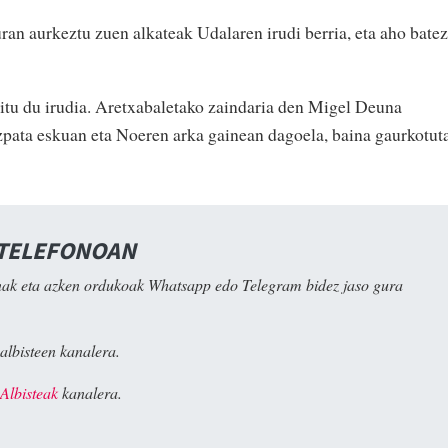
an aurkeztu zuen alkateak Udalaren irudi berria, eta aho batez
itu du irudia. Aretxabaletako zaindaria den Migel Deuna
ezpata eskuan eta Noeren arka gainean dagoela, baina gaurkotuta
 TELEFONOAN
ak eta azken ordukoak Whatsapp edo Telegram bidez jaso gura
albisteen kanalera.
Albisteak
kanalera.