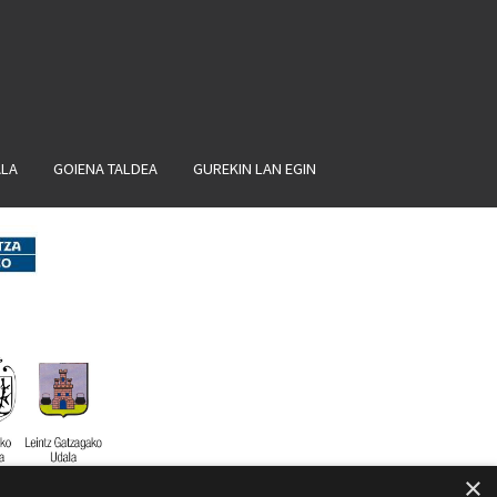
ALA
GOIENA TALDEA
GUREKIN LAN EGIN
×