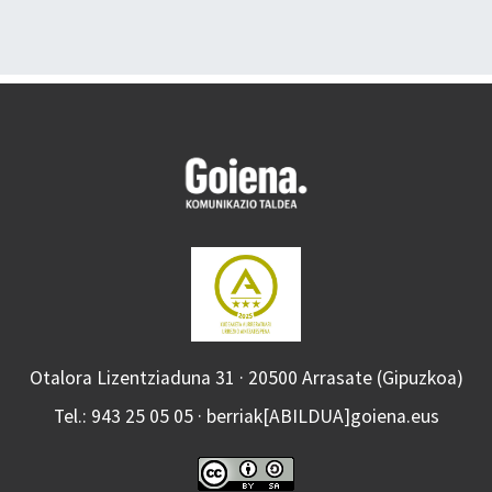
Otalora Lizentziaduna 31 · 20500 Arrasate (Gipuzkoa)
Tel.: 943 25 05 05 · berriak[ABILDUA]goiena.eus