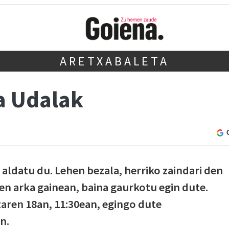
ARETXABALETA
ka Udalak
 aldatu du. Lehen bezala, herriko zaindari den
en arka gainean, baina gaurkotu egin dute.
zaren 18an, 11:30ean, egingo dute
n.