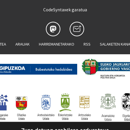
CodeSyntaxek garatua
ATEA
ARAUAK
HARREMANETARAKO
RSS
SALAKETEN KAN