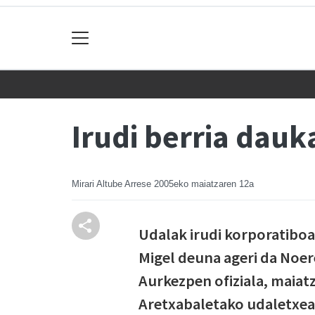
Irudi berria dau
Mirari Altube Arrese
2005eko maiatzaren 12a
Udalak irudi korporatiboa
Migel deuna ageri da Noer
Aurkezpen ofiziala, maiat
Aretxabaletako udaletxea