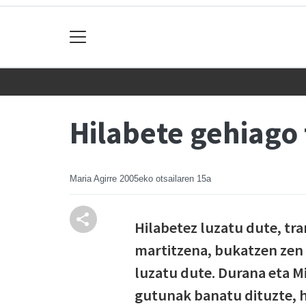
Hilabete gehiago 
Maria Agirre
2005eko otsailaren 15a
Hilabetez luzatu dute, tra
martitzena, bukatzen zen 
luzatu dute. Durana eta Mi
gutunak banatu dituzte, h