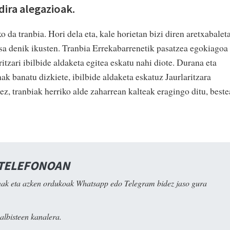
dira alegazioak.
 da tranbia. Hori dela eta, kale horietan bizi diren aretxabalet
osa denik ikusten. Tranbia Errekabarrenetik pasatzea egokiagoa
aritzari ibilbide aldaketa egitea eskatu nahi diote. Durana eta
ak banatu dizkiete, ibilbide aldaketa eskatuz Jaurlaritzara
z, tranbiak herriko alde zaharrean kalteak eragingo ditu, best
 TELEFONOAN
ak eta azken ordukoak Whatsapp edo Telegram bidez jaso gura
albisteen kanalera.