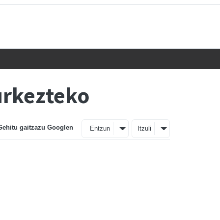
urkezteko
Gehitu gaitzazu Googlen
Entzun
Itzuli