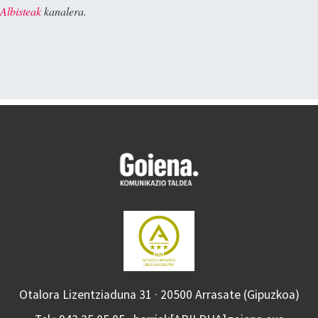
Albisteak
kanalera.
Otalora Lizentziaduna 31 · 20500 Arrasate (Gipuzkoa)