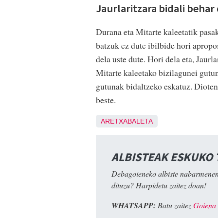
Jaurlaritzara bidali behar 
Durana eta Mitarte kaleetatik pasako
batzuk ez dute ibilbide hori aprop
dela uste dute. Hori dela eta, Jaurl
Mitarte kaleetako bizilagunei gutun
gutunak bidaltzeko eskatuz. Diotene
beste.
ARETXABALETA
ALBISTEAK ESKUKO
Debagoieneko albiste nabarmenen
dituzu? Harpidetu zaitez doan!
WHATSAPP:
Batu zaitez
Goiena