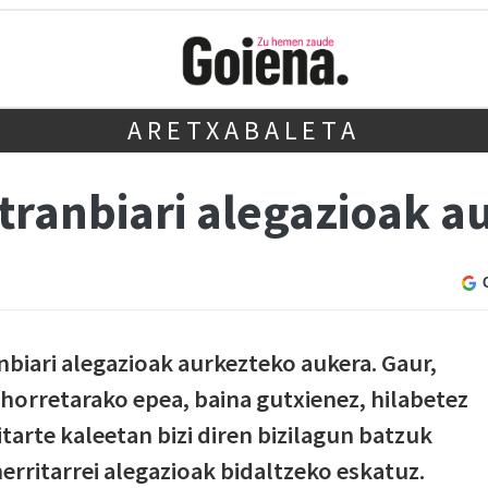
ARETXABALETA
tranbiari alegazioak a
nbiari alegazioak aurkezteko aukera. Gaur,
horretarako epea, baina gutxienez, hilabetez
tarte kaleetan bizi diren bizilagun batzuk
erritarrei alegazioak bidaltzeko eskatuz.