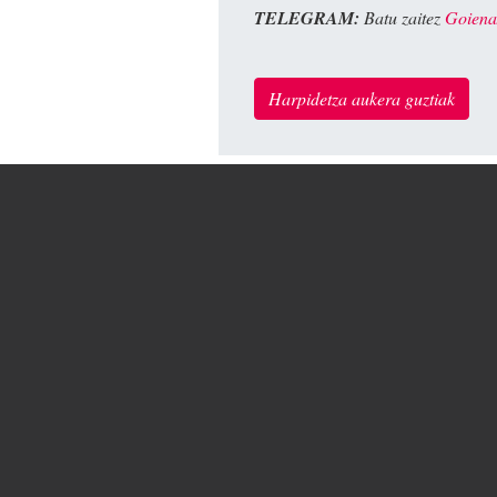
TELEGRAM:
Batu zaitez
Goiena
Harpidetza aukera guztiak