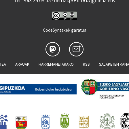
Tel.: 943 25 05 05 · berriak[ABILDUA]goiena.eus
CodeSyntaxek garatua
ATEA
ARAUAK
HARREMANETARAKO
RSS
SALAKETEN KAN