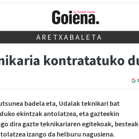
ARETXABALETA
ikaria kontratatuko d
utsunea badela eta, Udalak teknikari bat
duko ekintzak antolatzea, eta gazteekin
go dira gazte teknikariaren egitekoak, besteak
antolatzea izango da helburu nagusiena.