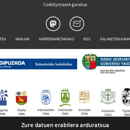
CodeSyntaxek garatua
ATEA
ARAUAK
HARREMANETARAKO
RSS
SALAKETEN KAN
Zure datuen erabilera arduratsua