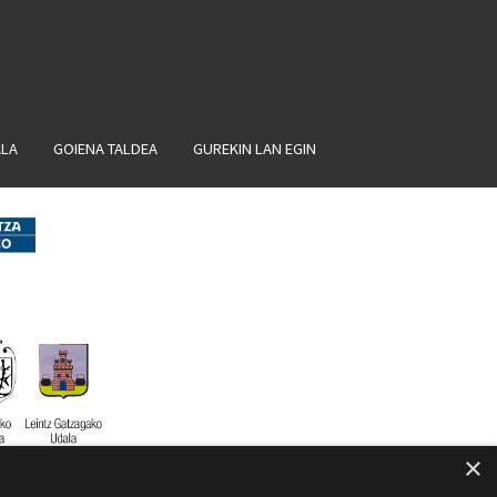
ALA
GOIENA TALDEA
GUREKIN LAN EGIN
×