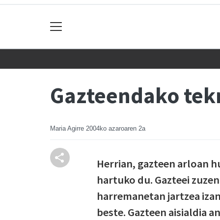
Gazteendako tekn
Maria Agirre
2004ko azaroaren 2a
Herrian, gazteen arloan h
hartuko du. Gazteei zuzen
harremanetan jartzea izan
beste. Gazteen aisialdia 