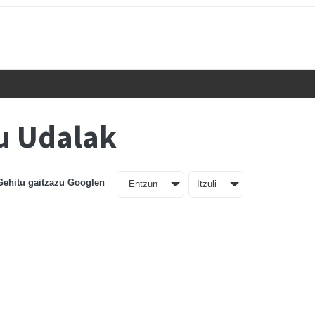
u Udalak
Gehitu gaitzazu Googlen
Entzun
Itzuli