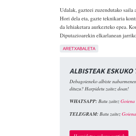
Udalak, gazteei zuzendutako saila 
Hori dela eta, gazte teknikaria ko
da lehiaketara aurkezteko epea. Ko
Diputazioarekin elkarlanean jarrik
ARETXABALETA
ALBISTEAK ESKUKO
Debagoieneko albiste nabarmenen
dituzu? Harpidetu zaitez doan!
WHATSAPP:
Batu zaitez
Goiena
TELEGRAM:
Batu zaitez
Goiena
Harpidetza aukera guztiak