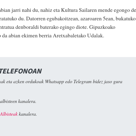
abian jarri nahi du, nahiz eta Kultura Sailaren mende egongo de
ntratatuko du. Datorren egubakoitzean, azaroaren 5ean, bukatuko
ntratua denboraldi baterako egingo diote. Gipuzkoako
o da abian ekimen berria Aretxabaletako Udalak.
 TELEFONOAN
ak eta azken ordukoak Whatsapp edo Telegram bidez jaso gura
albisteen kanalera.
Albisteak
kanalera.