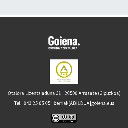
Otalora Lizentziaduna 31 · 20500 Arrasate (Gipuzkoa)
Tel.: 943 25 05 05 · berriak[ABILDUA]goiena.eus