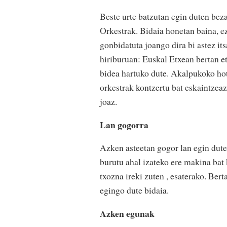
Beste urte batzutan egin duten bez
Orkestrak. Bidaia honetan baina, e
gonbidatuta joango dira bi astez it
hiriburuan: Euskal Etxean bertan et
bidea hartuko dute. Akalpukoko h
orkestrak kontzertu bat eskaintzeaz
joaz.
Lan gogorra
Azken asteetan gogor lan egin dute 
burutu ahal izateko ere makina bat
txozna ireki zuten , esaterako. Ber
egingo dute bidaia.
Azken egunak