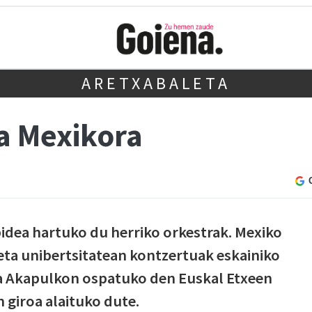
ARETXABALETA
a Mexikora
idea hartuko du herriko orkestrak. Mexiko
eta unibertsitatean kontzertuak eskainiko
ta Akapulkon ospatuko den Euskal Etxeen
giroa alaituko dute.