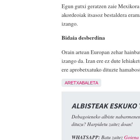
Egun gutxi geratzen zaie Mexikora 
akordeoiak itsasoz bestaldera eram
izango.
Bidaia desberdina
Orain artean Europan zehar hainbat
izango da. Izan ere ez dute lehiak
ere aprobetxatuko dituzte hamabos
ARETXABALETA
ALBISTEAK ESKUKO
Debagoieneko albiste nabarmenen
dituzu? Harpidetu zaitez doan!
WHATSAPP:
Batu zaitez
Goiena