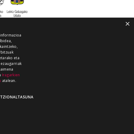
×
 informazioa
lbidea,
skaintzeko,
rbitzuak
etarako eta
 ezaugarriak
 baimena
zu
Iragarkien
k
atalean.
EITIA GUKA
AZKOITIA GUKA
BARRENA
GUKA
GUKA TELEBISTA
HIRUKA
TZIONALTASUNA
Z GUKA
ZUMAIA GUKA
28 KANALA