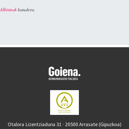
Albisteak
kanalera.
Otalora Lizentziaduna 31 · 20500 Arrasate (Gipuzkoa)