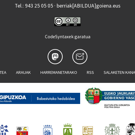
Tel.: 943 25 05 05 · berriak[ABILDUA]goiena.eus
CodeSyntaxek garatua
ATEA
ARAUAK
HARREMANETARAKO
RSS
SALAKETEN KAN