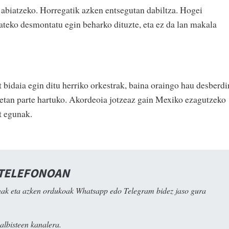
abiatzeko. Horregatik azken entsegutan dabiltza. Hogei
ateko desmontatu egin beharko dituzte, eta ez da lan makala
 bidaia egin ditu herriko orkestrak, baina oraingo hau desberdi
etetan parte hartuko. Akordeoia jotzeaz gain Mexiko ezagutzeko
t egunak.
 TELEFONOAN
ak eta azken ordukoak Whatsapp edo Telegram bidez jaso gura
albisteen kanalera.