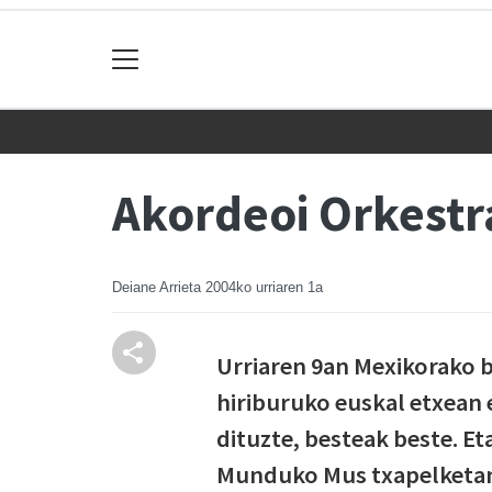
Akordeoi Orkestr
Deiane Arrieta
2004ko urriaren 1a
Urriaren 9an Mexikorako b
hiriburuko euskal etxean 
dituzte, besteak beste. E
Munduko Mus txapelketan 