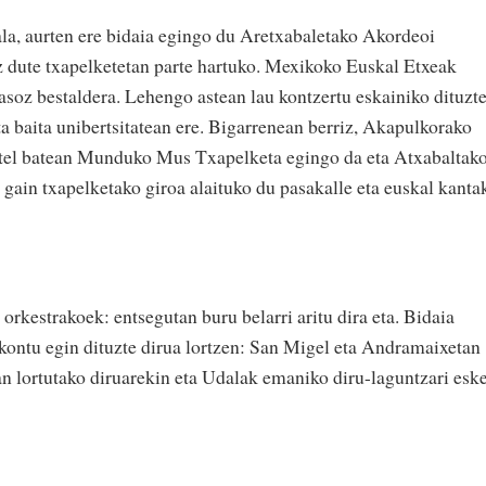
ala, aurten ere bidaia egingo du Aretxabaletako Akordeoi
z dute txapelketetan parte hartuko. Mexikoko Euskal Etxeak
sasoz bestaldera. Lehengo astean lau kontzertu eskainiko dituzt
a baita unibertsitatean ere. Bigarrenean berriz, Akapulkorako
otel batean Munduko Mus Txapelketa egingo da eta Atxabaltak
 gain txapelketako giroa alaituko du pasakalle eta euskal kanta
orkestrakoek: entsegutan buru belarri aritu dira eta. Bidaia
 kontu egin dituzte dirua lortzen: San Migel eta Andramaixetan
tan lortutako diruarekin eta Udalak emaniko diru-laguntzari esk