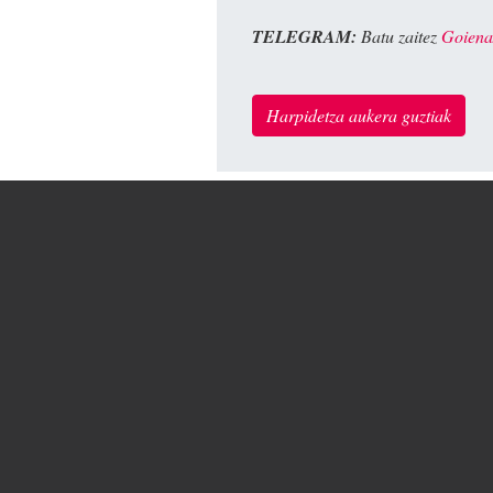
TELEGRAM:
Batu zaitez
Goiena
Harpidetza aukera guztiak