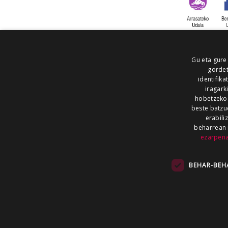
Gu eta gure
gordet
identifika
iragark
hobetzeko
beste batzu
erabili
beharrean 
ezarpen
AIARALDEA
AIKOR
AIURRI
ALEA
BEGITU
ERRAN
EUSKALERRIA IRRA
BEHAR-BEH
KRONIKA
MAILOPE
NOAUA
O