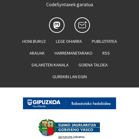
CodeSyntaxek garatua
HONI BURUZ
LEGE OHARRA
PUBLIZITATEA
ARAUAK
HARREMANETARAKO
RSS
SALAKETEN KANALA
GOIENA TALDEA
GUREKIN LAN EGIN