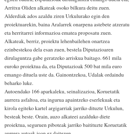
Arritxu Oliden alkateak osoko bilkura deitu zuen.
Alderdiak ados azaldu ziren Urkulurako egin den
proiektuarekin, baina Aralarrek onarpena astebete atzeratu
eta herritarrei informazioa ematea proposatu zuen.
Alkateak, berriz, proiektu lehenbailehen onartzea
ezinbestekoa dela esan zuen, bestela Diputazioaren
dirulaguntza gabe geratzeko arriskua baitago. 661 mila
euroko proiektua da, eta Diputazioak 500 bat mila euro
emango dituela uste da. Gainontzekoa, Udalak ordaindu
beharko luke.
Autoendako 166 aparkaleku, seinalizazioa, Koruetatik
aurrera asfaltoa, eta ingurua apaintzeko eserlekuak eta
kirola egiteko kartel argigarriak jarriko dituzte Urkulun,
besteak beste. Orain, auzo alkateei azalduko diete
proiektua, seguruen piboteak jarriko baitituzte Koruetatik
aurrera autoak joan ez daitezen.