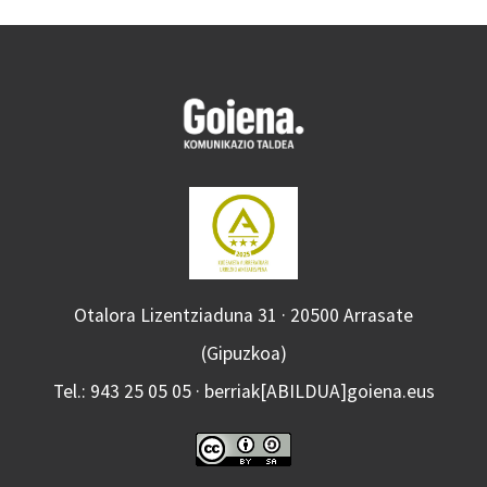
Otalora Lizentziaduna 31 · 20500 Arrasate
(Gipuzkoa)
Tel.: 943 25 05 05 · berriak[ABILDUA]goiena.eus