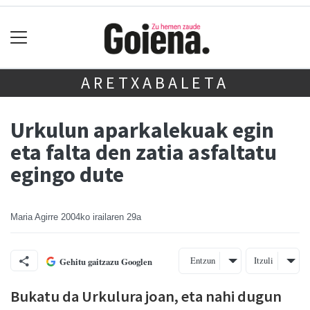
ARETXABALETA
Urkulun aparkalekuak egin
eta falta den zatia asfaltatu
egingo dute
Maria Agirre
2004ko irailaren 29a
Entzun
Itzuli
Gehitu gaitzazu Googlen
Bukatu da Urkulura joan, eta nahi dugun