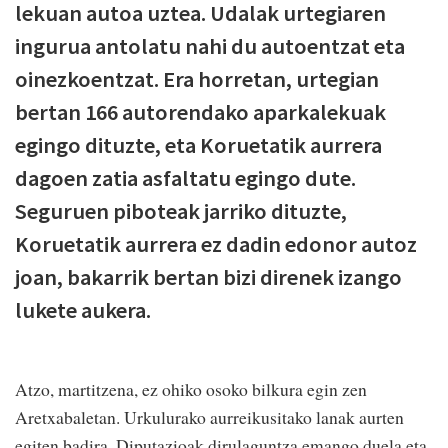
lekuan autoa uztea. Udalak urtegiaren
ingurua antolatu nahi du autoentzat eta
oinezkoentzat. Era horretan, urtegian
bertan 166 autorendako aparkalekuak
egingo dituzte, eta Koruetatik aurrera
dagoen zatia asfaltatu egingo dute.
Seguruen piboteak jarriko dituzte,
Koruetatik aurrera ez dadin edonor autoz
joan, bakarrik bertan bizi direnek izango
lukete aukera.
Atzo, martitzena, ez ohiko osoko bilkura egin zen
Aretxabaletan. Urkulurako aurreikusitako lanak aurten
egiten badira, Diputazioak dirulaguntza emango duela eta,