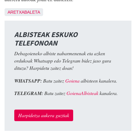
ARETXABALETA
ALBISTEAK ESKUKO
TELEFONOAN
Debagoieneko albiste nabarmenenak eta azken
ordukoak Whatsapp edo Telegram bidez jaso gura
dituzu? Harpidetu zaitez doan!
WHATSAPP:
Batu zaitez
Goiena
albisteen kanalera.
TELEGRAM:
Batu zaitez
GoienaAlbisteak
kanalera.
Harpidetza aukera guztiak