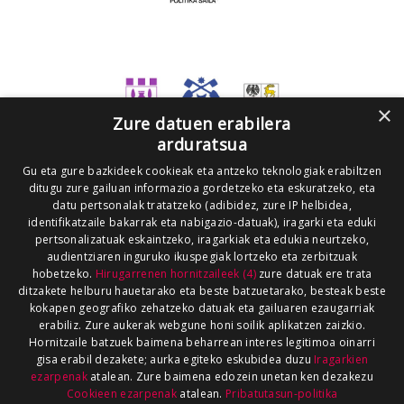
×
Zure datuen erabilera
arduratsua
Gu eta gure bazkideek cookieak eta antzeko teknologiak erabiltzen
ditugu zure gailuan informazioa gordetzeko eta eskuratzeko, eta
datu pertsonalak tratatzeko (adibidez, zure IP helbidea,
identifikatzaile bakarrak eta nabigazio-datuak), iragarki eta eduki
pertsonalizatuak eskaintzeko, iragarkiak eta edukia neurtzeko,
audientziaren inguruko ikuspegiak lortzeko eta zerbitzuak
hobetzeko.
Hirugarrenen hornitzaileek (4)
zure datuak ere trata
ditzakete helburu hauetarako eta beste batzuetarako, besteak beste
kokapen geografiko zehatzeko datuak eta gailuaren ezaugarriak
erabiliz. Zure aukerak webgune honi soilik aplikatzen zaizkio.
Hornitzaile batzuek baimena beharrean interes legitimoa oinarri
gisa erabil dezakete; aurka egiteko eskubidea duzu
Iragarkien
ezarpenak
atalean. Zure baimena edozein unetan ken dezakezu
Cookieen ezarpenak
atalean.
Pribatutasun-politika