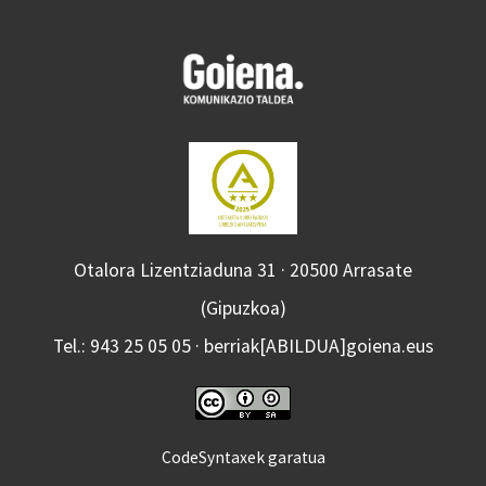
Otalora Lizentziaduna 31 · 20500 Arrasate
(Gipuzkoa)
Tel.: 943 25 05 05 · berriak[ABILDUA]goiena.eus
CodeSyntaxek garatua