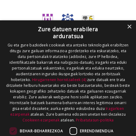
×
Zure datuen erabilera
arduratsua
Gu eta gure bazkideek cookieak eta antzeko teknologiak erabiltzen
ditugu zure gailuan informazioa gordetzeko eta eskuratzeko, eta
datu pertsonalak tratatzeko (adibidez, zure IP helbidea,
identifikatzaile bakarrak eta nabigazio-datuak), iragarki eta eduki
pertsonalizatuak eskaintzeko, iragarkiak eta edukia neurtzeko,
audientziaren inguruko ikuspegiak lortzeko eta zerbitzuak
hobetzeko.
Hirugarrenen hornitzaileek (4)
zure datuak ere trata
ditzakete helburu hauetarako eta beste batzuetarako, besteak beste
kokapen geografiko zehatzeko datuak eta gailuaren ezaugarriak
erabiliz. Zure aukerak webgune honi soilik aplikatzen zaizkio.
Hornitzaile batzuek baimena beharrean interes legitimoa oinarri
gisa erabil dezakete; aurka egiteko eskubidea duzu
Iragarkien
ezarpenak
atalean. Zure baimena edozein unetan ken dezakezu
Cookieen ezarpenak
atalean.
Pribatutasun-politika
BEHAR-BEHARREZKOA
ERRENDIMENDUA