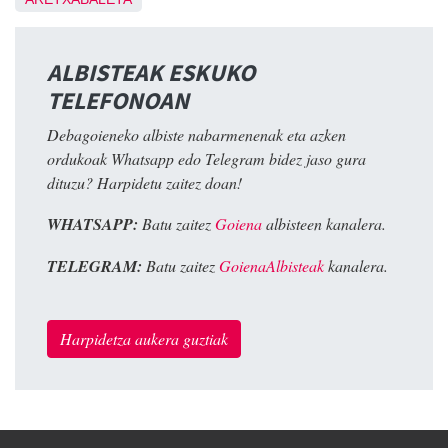
ALBISTEAK ESKUKO
TELEFONOAN
Debagoieneko albiste nabarmenenak eta azken
ordukoak Whatsapp edo Telegram bidez jaso gura
dituzu? Harpidetu zaitez doan!
WHATSAPP:
Batu zaitez
Goiena
albisteen kanalera.
TELEGRAM:
Batu zaitez
GoienaAlbisteak
kanalera.
Harpidetza aukera guztiak