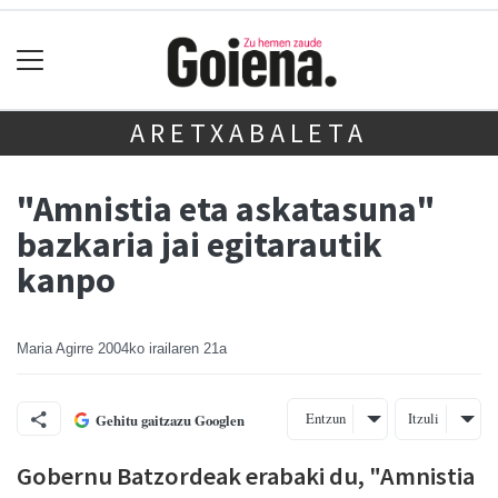
ARETXABALETA
"Amnistia eta askatasuna"
bazkaria jai egitarautik
kanpo
Maria Agirre
2004ko irailaren 21a
Entzun
Itzuli
Gehitu gaitzazu Googlen
Gobernu Batzordeak erabaki du, "Amnistia