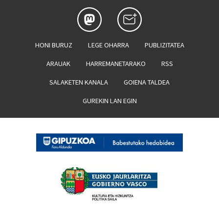
HONI BURUZ
LEGE OHARRA
PUBLIZITATEA
ARAUAK
HARREMANETARAKO
RSS
SALAKETEN KANALA
GOIENA TALDEA
GUREKIN LAN EGIN