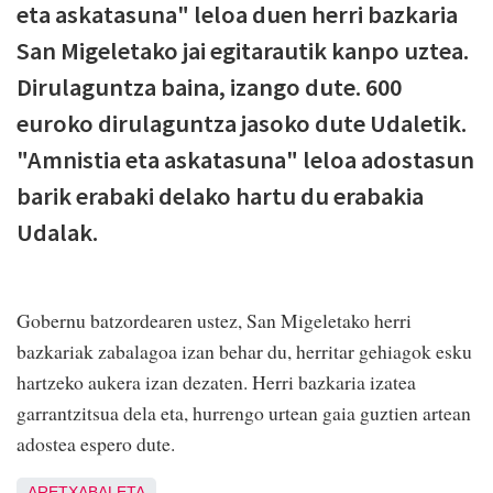
eta askatasuna" leloa duen herri bazkaria
San Migeletako jai egitarautik kanpo uztea.
Dirulaguntza baina, izango dute. 600
euroko dirulaguntza jasoko dute Udaletik.
"Amnistia eta askatasuna" leloa adostasun
barik erabaki delako hartu du erabakia
Udalak.
Gobernu batzordearen ustez, San Migeletako herri
bazkariak zabalagoa izan behar du, herritar gehiagok esku
hartzeko aukera izan dezaten. Herri bazkaria izatea
garrantzitsua dela eta, hurrengo urtean gaia guztien artean
adostea espero dute.
ARETXABALETA