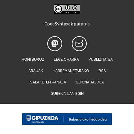
CodeSyntaxek garatua
HONI BURUZ
LEGE OHARRA
PUBLIZITATEA
ARAUAK
HARREMANETARAKO
RSS
SALAKETEN KANALA
GOIENA TALDEA
GUREKIN LAN EGIN