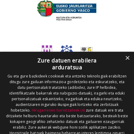
×
Zure datuen erabilera
arduratsua
Gu eta gure bazkideek cookieak eta antzeko teknologiak erabiltzen
ditugu zure gailuan informazioa gordetzeko eta eskuratzeko, eta
datu pertsonalak tratatzeko (adibidez, zure IP helbidea,
identifikatzaile bakarrak eta nabigazio-datuak), iragarki eta eduki
pertsonalizatuak eskaintzeko, iragarkiak eta edukia neurtzeko,
audientziaren inguruko ikuspegiak lortzeko eta zerbitzuak
hobetzeko.
Hirugarrenen hornitzaileek (4)
zure datuak ere trata
ditzakete helburu hauetarako eta beste batzuetarako, besteak beste
kokapen geografiko zehatzeko datuak eta gailuaren ezaugarriak
erabiliz. Zure aukerak webgune honi soilik aplikatzen zaizkio.
Hornitzaile batzuek baimena beharrean interes legitimoa oinarri