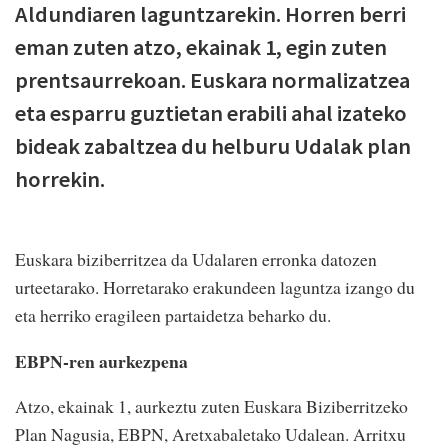
Aldundiaren laguntzarekin. Horren berri
eman zuten atzo, ekainak 1, egin zuten
prentsaurrekoan. Euskara normalizatzea
eta esparru guztietan erabili ahal izateko
bideak zabaltzea du helburu Udalak plan
horrekin.
Euskara biziberritzea da Udalaren erronka datozen
urteetarako. Horretarako erakundeen laguntza izango du
eta herriko eragileen partaidetza beharko du.
EBPN-ren aurkezpena
Atzo, ekainak 1, aurkeztu zuten Euskara Biziberritzeko
Plan Nagusia, EBPN, Aretxabaletako Udalean. Arritxu