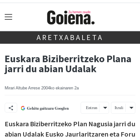
ARETXABALETA
Euskara Biziberritzeko Plana
jarri du abian Udalak
Mirari Altube Arrese
2004ko ekainaren 2a
Entzun
Itzuli
Gehitu gaitzazu Googlen
Euskara Biziberritzeko Plan Nagusia jarri du
abian Udalak Eusko Jaurlaritzaren eta Foru