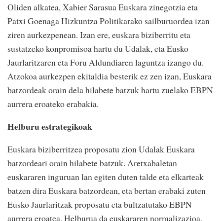
Oliden alkatea, Xabier Sarasua Euskara zinegotzia eta
Patxi Goenaga Hizkuntza Politikarako sailburuordea izan
ziren aurkezpenean. Izan ere, euskara biziberritu eta
sustatzeko konpromisoa hartu du Udalak, eta Eusko
Jaurlaritzaren eta Foru Aldundiaren laguntza izango du.
Atzokoa aurkezpen ekitaldia besterik ez zen izan, Euskara
batzordeak orain dela hilabete batzuk hartu zuelako EBPN
aurrera eroateko erabakia.
Helburu estrategikoak
Euskara biziberritzea proposatu zion Udalak Euskara
batzordeari orain hilabete batzuk. Aretxabaletan
euskararen inguruan lan egiten duten talde eta elkarteak
batzen dira Euskara batzordean, eta bertan erabaki zuten
Eusko Jaurlaritzak proposatu eta bultzatutako EBPN
aurrera eroatea. Helburua da euskararen normalizazioa,