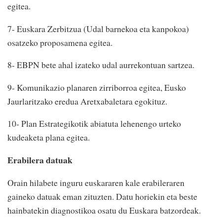
egitea.
7- Euskara Zerbitzua (Udal barnekoa eta kanpokoa)
osatzeko proposamena egitea.
8- EBPN bete ahal izateko udal aurrekontuan sartzea.
9- Komunikazio planaren zirriborroa egitea, Eusko
Jaurlaritzako eredua Aretxabaletara egokituz.
10- Plan Estrategikotik abiatuta lehenengo urteko
kudeaketa plana egitea.
Erabilera datuak
Orain hilabete inguru euskararen kale erabileraren
gaineko datuak eman zituzten. Datu horiekin eta beste
hainbatekin diagnostikoa osatu du Euskara batzordeak.