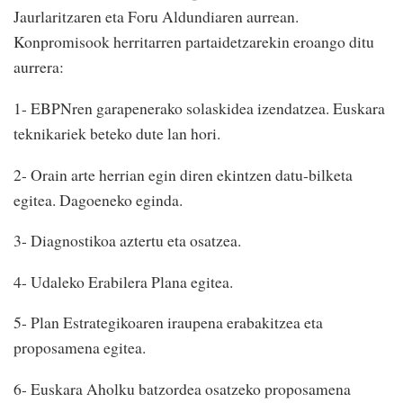
Jaurlaritzaren eta Foru Aldundiaren aurrean.
Konpromisook herritarren partaidetzarekin eroango ditu
aurrera:
1- EBPNren garapenerako solaskidea izendatzea. Euskara
teknikariek beteko dute lan hori.
2- Orain arte herrian egin diren ekintzen datu-bilketa
egitea. Dagoeneko eginda.
3- Diagnostikoa aztertu eta osatzea.
4- Udaleko Erabilera Plana egitea.
5- Plan Estrategikoaren iraupena erabakitzea eta
proposamena egitea.
6- Euskara Aholku batzordea osatzeko proposamena