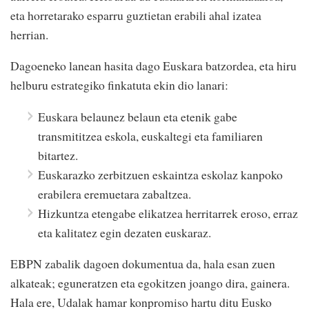
eta horretarako esparru guztietan erabili ahal izatea
herrian.
Dagoeneko lanean hasita dago Euskara batzordea, eta hiru
helburu estrategiko finkatuta ekin dio lanari:
Euskara belaunez belaun eta etenik gabe
transmititzea eskola, euskaltegi eta familiaren
bitartez.
Euskarazko zerbitzuen eskaintza eskolaz kanpoko
erabilera eremuetara zabaltzea.
Hizkuntza etengabe elikatzea herritarrek eroso, erraz
eta kalitatez egin dezaten euskaraz.
EBPN zabalik dagoen dokumentua da, hala esan zuen
alkateak; eguneratzen eta egokitzen joango dira, gainera.
Hala ere, Udalak hamar konpromiso hartu ditu Eusko