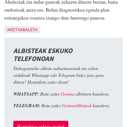
Ahuleziak eta indar-guneak zehaztu dituzte bertan, baita
ondorioak atera ere. Behin diagnostikoa eginda plan
estrategikoa osatzea izango dute hurrengo pausoa.
ARETXABALETA
ALBISTEAK ESKUKO
TELEFONOAN
Debagoieneko albiste nabarmenenak eta azken
ordukoak Whatsapp edo Telegram bidez jaso gura
dituzu? Harpidetu zaitez doan!
WHATSAPP:
Batu zaitez
Goiena
albisteen kanalera.
TELEGRAM:
Batu zaitez
GoienaAlbisteak
kanalera.
Harpidetza aukera guztiak