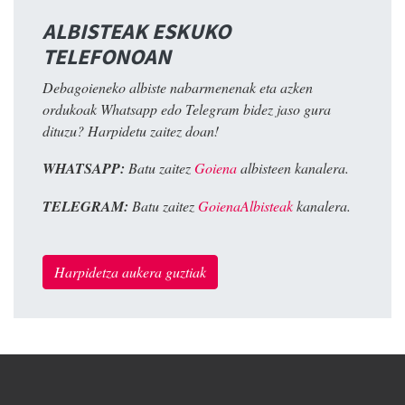
ALBISTEAK ESKUKO
TELEFONOAN
Debagoieneko albiste nabarmenenak eta azken
ordukoak Whatsapp edo Telegram bidez jaso gura
dituzu? Harpidetu zaitez doan!
WHATSAPP:
Batu zaitez
Goiena
albisteen kanalera.
TELEGRAM:
Batu zaitez
GoienaAlbisteak
kanalera.
Harpidetza aukera guztiak