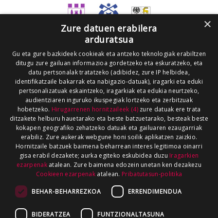
×
Zure datuen erabilera
arduratsua
Gu eta gure bazkideek cookieak eta antzeko teknologiak erabiltzen
ditugu zure gailuan informazioa gordetzeko eta eskuratzeko, eta
datu pertsonalak tratatzeko (adibidez, zure IP helbidea,
identifikatzaile bakarrak eta nabigazio-datuak), iragarki eta eduki
pertsonalizatuak eskaintzeko, iragarkiak eta edukia neurtzeko,
audientziaren inguruko ikuspegiak lortzeko eta zerbitzuak
hobetzeko.
Hirugarrenen hornitzaileek (4)
zure datuak ere trata
ditzakete helburu hauetarako eta beste batzuetarako, besteak beste
kokapen geografiko zehatzeko datuak eta gailuaren ezaugarriak
erabiliz. Zure aukerak webgune honi soilik aplikatzen zaizkio.
Hornitzaile batzuek baimena beharrean interes legitimoa oinarri
gisa erabil dezakete; aurka egiteko eskubidea duzu
Iragarkien
ezarpenak
atalean. Zure baimena edozein unetan ken dezakezu
Cookieen ezarpenak
atalean.
Pribatutasun-politika
BEHAR-BEHARREZKOA
ERRENDIMENDUA
BIDERATZEA
FUNTZIONALTASUNA