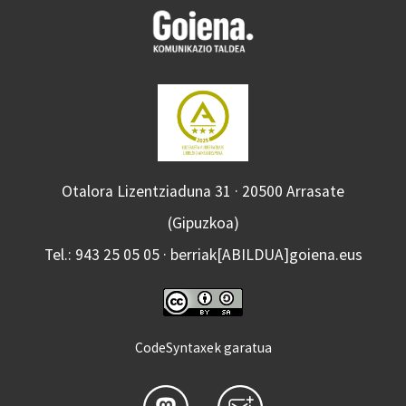
Otalora Lizentziaduna 31 · 20500 Arrasate
(Gipuzkoa)
Tel.: 943 25 05 05 · berriak[ABILDUA]goiena.eus
CodeSyntaxek garatua