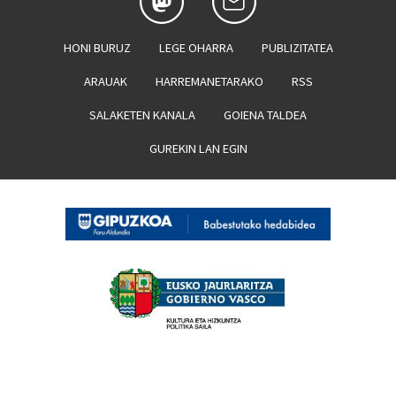
HONI BURUZ
LEGE OHARRA
PUBLIZITATEA
ARAUAK
HARREMANETARAKO
RSS
SALAKETEN KANALA
GOIENA TALDEA
GUREKIN LAN EGIN