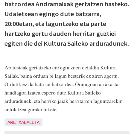
batzordea Andramaixak gertatzen hasteko.
Udaletxean egingo dute batzarra,
20:00etan, eta laguntzeko eta parte
hartzeko gertu dauden herritar guztiei
egiten die dei Kultura Saileko arduradunek.
Aratusteak gertatzeko ere egin zuen deialdia Kultura
Sailak, baina orduan bi lagun besterik ez ziren agertu.
Ordutik ez da batu jai batzordea. Oraingoan arrakasta
handiagoa izatea espero dute Kultura Saileko
arduradunek, eta herriko jaiak herritarren laguntzarekin
antolatzea gurako lukete.
ARETXABALETA