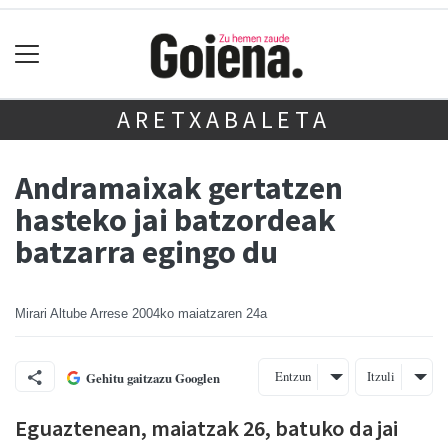
ARETXABALETA
Andramaixak gertatzen
hasteko jai batzordeak
batzarra egingo du
Mirari Altube Arrese
2004ko maiatzaren 24a
Entzun
Itzuli
Gehitu gaitzazu Googlen
Eguaztenean, maiatzak 26, batuko da jai