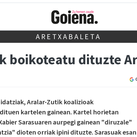
ARETXABALETA
k boikoteatu dituzte A
idatziak, Aralar-Zutik koalizioak
dituen kartelen gainean. Kartel horietan
 Xabier Sarasuaren aurpegi gainean "diruzale"
zia" dioten orriak ipini dituzte. Sarasuak esan