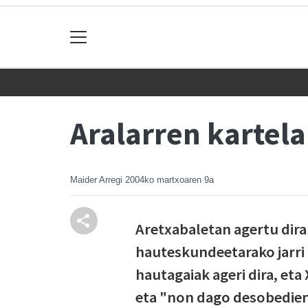
Aralarren kartela
Maider Arregi
2004ko martxoaren 9a
Aretxabaletan agertu dira 
hauteskundeetarako jarri 
hautagaiak ageri dira, eta
eta "non dago desobedient