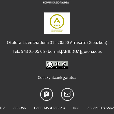
Otalora Lizentziaduna 31 · 20500 Arrasate (Gipuzkoa)
Tel.: 943 25 05 05 · berriak[ABILDUA]goiena.eus
CodeSyntaxek garatua
ATEA
ARAUAK
HARREMANETARAKO
RSS
SALAKETEN KAN