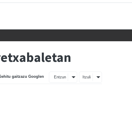
retxabaletan
Gehitu gaitzazu Googlen
Entzun
Itzuli