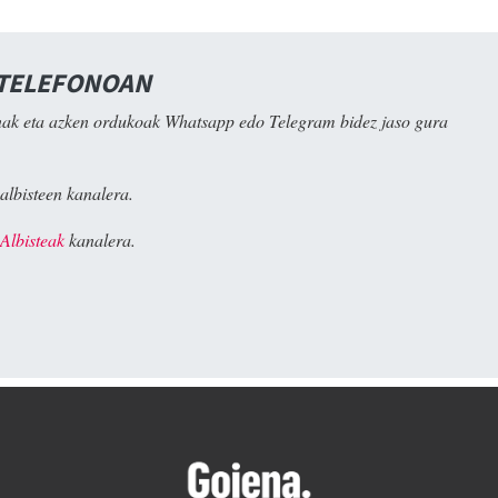
 TELEFONOAN
ak eta azken ordukoak Whatsapp edo Telegram bidez jaso gura
albisteen kanalera.
Albisteak
kanalera.