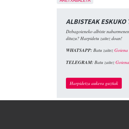
ARETXABALETA
ALBISTEAK ESKUKO
Debagoieneko albiste nabarmenen
dituzu? Harpidetu zaitez doan!
WHATSAPP:
Batu zaitez
Goiena
TELEGRAM:
Batu zaitez
Goiena
Harpidetza aukera guztiak