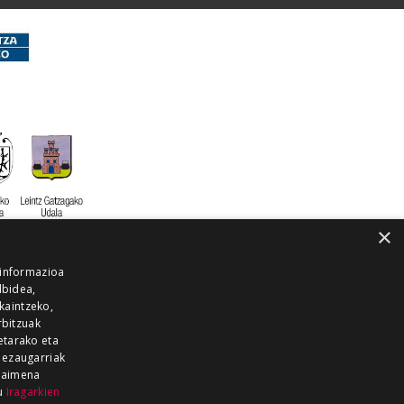
×
 informazioa
lbidea,
skaintzeko,
rbitzuak
etarako eta
 ezaugarriak
 baimena
zu
Iragarkien