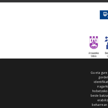
Gu eta gure
gordet
identifika
iragark
hobetzeko
beste batzu
erabili
beharrean 