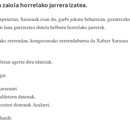
 zaiola horrelako jarrera izatea.
zpenetan, Sarasuak esan du, garbi jokatu beharrean, gezurrezk
n lana gutxieztea dutela helburu horrelako jarrerek.
ako zerrendan, kongresurako zerrendaburua da Xabier Sarasua
letan agertu dira idatziak.
ugu:
arasuari.
aldetzen dutenak.
ozten diotenak Aralarri.
 daude.