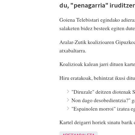
du, "penagarria" iruditzen
Goiena Telebistari egindako adiera
salaketen bidez besteek egiten dute
Aralar-Zutik koalizioaren Gipuzko
atxabaltarra.
Koalizioak kalean jarri dituen karte
Hiru eratakoak, behintzat ikusi dit
"Diruzale" deitzen diotenak S
Non dago desobedientzia?" g
"Espainolen morroi" izatea eg
Kartel deigarri horiek sinatu barik