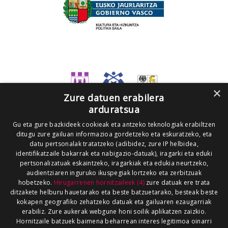
×
Zure datuen erabilera
arduratsua
Gu eta gure bazkideek cookieak eta antzeko teknologiak erabiltzen
ditugu zure gailuan informazioa gordetzeko eta eskuratzeko, eta
datu pertsonalak tratatzeko (adibidez, zure IP helbidea,
identifikatzaile bakarrak eta nabigazio-datuak), iragarki eta eduki
pertsonalizatuak eskaintzeko, iragarkiak eta edukia neurtzeko,
audientziaren inguruko ikuspegiak lortzeko eta zerbitzuak
hobetzeko.
Hirugarrenen hornitzaileek (4)
zure datuak ere trata
ditzakete helburu hauetarako eta beste batzuetarako, besteak beste
kokapen geografiko zehatzeko datuak eta gailuaren ezaugarriak
erabiliz. Zure aukerak webgune honi soilik aplikatzen zaizkio.
Hornitzaile batzuek baimena beharrean interes legitimoa oinarri