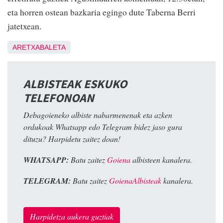
eta horren ostean bazkaria egingo dute Taberna Berri
jatetxean.
ARETXABALETA
ALBISTEAK ESKUKO
TELEFONOAN
Debagoieneko albiste nabarmenenak eta azken
ordukoak Whatsapp edo Telegram bidez jaso gura
dituzu? Harpidetu zaitez doan!
WHATSAPP:
Batu zaitez
Goiena
albisteen kanalera.
TELEGRAM:
Batu zaitez
GoienaAlbisteak
kanalera.
Harpidetza aukera guztiak