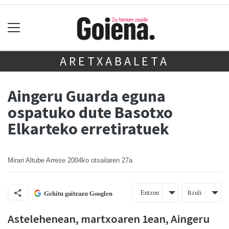
ARETXABALETA
Aingeru Guarda eguna
ospatuko dute Basotxo
Elkarteko erretiratuek
Mirari Altube Arrese
2004ko otsailaren 27a
Entzun
Itzuli
Gehitu gaitzazu Googlen
Astelehenean, martxoaren 1ean, Aingeru