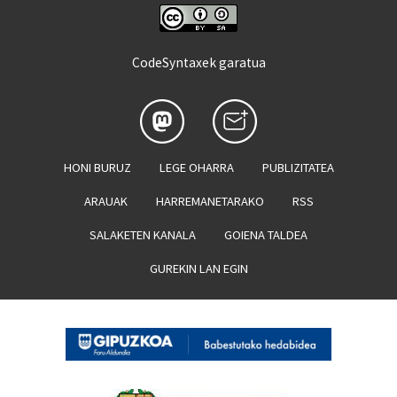
CodeSyntaxek garatua
HONI BURUZ
LEGE OHARRA
PUBLIZITATEA
ARAUAK
HARREMANETARAKO
RSS
SALAKETEN KANALA
GOIENA TALDEA
GUREKIN LAN EGIN