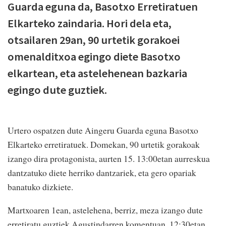
Guarda eguna da, Basotxo Erretiratuen
Elkarteko zaindaria. Hori dela eta,
otsailaren 29an, 90 urtetik gorakoei
omenalditxoa egingo diete Basotxo
elkartean, eta astelehenean bazkaria
egingo dute guztiek.
Urtero ospatzen dute Aingeru Guarda eguna Basotxo
Elkarteko erretiratuek. Domekan, 90 urtetik gorakoak
izango dira protagonista, aurten 15. 13:00etan aurreskua
dantzatuko diete herriko dantzariek, eta gero opariak
banatuko dizkiete.
Martxoaren 1ean, astelehena, berriz, meza izango dute
erretiratu guztiek Agustindarren komentuan, 12:30etan,