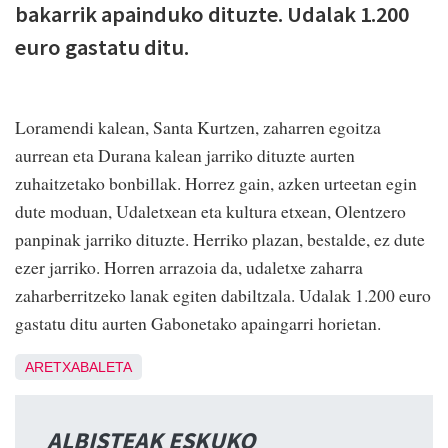
bakarrik apainduko dituzte. Udalak 1.200
euro gastatu ditu.
Loramendi kalean, Santa Kurtzen, zaharren egoitza
aurrean eta Durana kalean jarriko dituzte aurten
zuhaitzetako bonbillak. Horrez gain, azken urteetan egin
dute moduan, Udaletxean eta kultura etxean, Olentzero
panpinak jarriko dituzte. Herriko plazan, bestalde, ez dute
ezer jarriko. Horren arrazoia da, udaletxe zaharra
zaharberritzeko lanak egiten dabiltzala. Udalak 1.200 euro
gastatu ditu aurten Gabonetako apaingarri horietan.
ARETXABALETA
ALBISTEAK ESKUKO