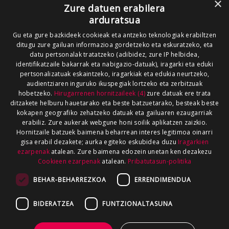
×
Zure datuen erabilera
arduratsua
Gu eta gure bazkideek cookieak eta antzeko teknologiak erabiltzen
ditugu zure gailuan informazioa gordetzeko eta eskuratzeko, eta
datu pertsonalak tratatzeko (adibidez, zure IP helbidea,
identifikatzaile bakarrak eta nabigazio-datuak), iragarki eta eduki
pertsonalizatuak eskaintzeko, iragarkiak eta edukia neurtzeko,
audientziaren inguruko ikuspegiak lortzeko eta zerbitzuak
hobetzeko.
Hirugarrenen hornitzaileek (4)
zure datuak ere trata
ditzakete helburu hauetarako eta beste batzuetarako, besteak beste
kokapen geografiko zehatzeko datuak eta gailuaren ezaugarriak
erabiliz. Zure aukerak webgune honi soilik aplikatzen zaizkio.
Hornitzaile batzuek baimena beharrean interes legitimoa oinarri
gisa erabil dezakete; aurka egiteko eskubidea duzu
Iragarkien
ezarpenak
atalean. Zure baimena edozein unetan ken dezakezu
Cookieen ezarpenak
atalean.
Pribatutasun-politika
BEHAR-BEHARREZKOA
ERRENDIMENDUA
BIDERATZEA
FUNTZIONALTASUNA