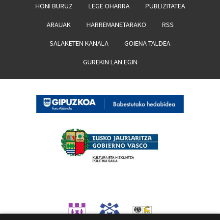
HONI BURUZ
LEGE OHARRA
PUBLIZITATEA
ARAUAK
HARREMANETARAKO
RSS
SALAKETEN KANALA
GOIENA TALDEA
GUREKIN LAN EGIN