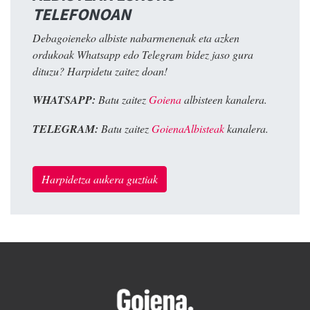
TELEFONOAN
Debagoieneko albiste nabarmenenak eta azken
ordukoak Whatsapp edo Telegram bidez jaso gura
dituzu? Harpidetu zaitez doan!
WHATSAPP:
Batu zaitez
Goiena
albisteen kanalera.
TELEGRAM:
Batu zaitez
GoienaAlbisteak
kanalera.
Harpidetza aukera guztiak