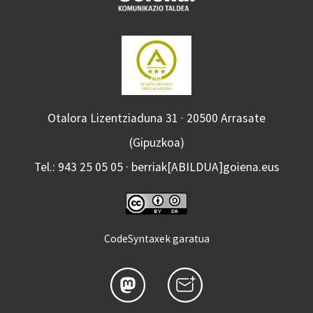
Otalora Lizentziaduna 31 · 20500 Arrasate
(Gipuzkoa)
Tel.: 943 25 05 05 · berriak[ABILDUA]goiena.eus
CodeSyntaxek garatua