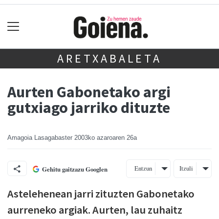
ARETXABALETA
Aurten Gabonetako argi
gutxiago jarriko dituzte
Amagoia Lasagabaster
2003ko azaroaren 26a
Entzun
Itzuli
Gehitu gaitzazu Googlen
Astelehenean jarri zituzten Gabonetako
aurreneko argiak. Aurten, lau zuhaitz