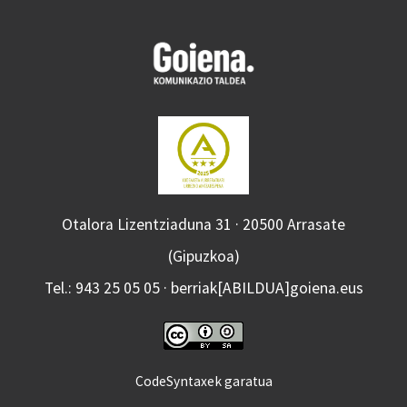
Otalora Lizentziaduna 31 · 20500 Arrasate
(Gipuzkoa)
Tel.: 943 25 05 05 · berriak[ABILDUA]goiena.eus
CodeSyntaxek garatua