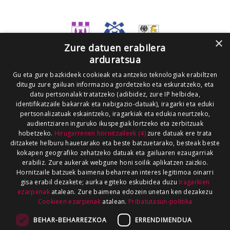
×
Zure datuen erabilera
arduratsua
Gu eta gure bazkideek cookieak eta antzeko teknologiak erabiltzen
ditugu zure gailuan informazioa gordetzeko eta eskuratzeko, eta
datu pertsonalak tratatzeko (adibidez, zure IP helbidea,
identifikatzaile bakarrak eta nabigazio-datuak), iragarki eta eduki
pertsonalizatuak eskaintzeko, iragarkiak eta edukia neurtzeko,
audientziaren inguruko ikuspegiak lortzeko eta zerbitzuak
hobetzeko.
Hirugarrenen hornitzaileek (4)
zure datuak ere trata
ditzakete helburu hauetarako eta beste batzuetarako, besteak beste
kokapen geografiko zehatzeko datuak eta gailuaren ezaugarriak
erabiliz. Zure aukerak webgune honi soilik aplikatzen zaizkio.
Hornitzaile batzuek baimena beharrean interes legitimoa oinarri
gisa erabil dezakete; aurka egiteko eskubidea duzu
Iragarkien
ezarpenak
atalean. Zure baimena edozein unetan ken dezakezu
Cookieen ezarpenak
atalean.
Pribatutasun-politika
BEHAR-BEHARREZKOA
ERRENDIMENDUA