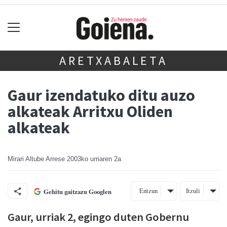
ARETXABALETA
Gaur izendatuko ditu auzo
alkateak Arritxu Oliden
alkateak
Mirari Altube Arrese
2003ko urriaren 2a
Entzun
Itzuli
Gehitu gaitzazu Googlen
Gaur, urriak 2, egingo duten Gobernu