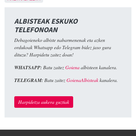
ALBISTEAK ESKUKO
TELEFONOAN
Debagoieneko albiste nabarmenenak eta azken
ordukoak Whatsapp edo Telegram bidez jaso gura
dituzu? Harpidetu zaitez doan!
WHATSAPP:
Batu zaitez
Goiena
albisteen kanalera.
TELEGRAM:
Batu zaitez
GoienaAlbisteak
kanalera.
Harpidetza aukera guztiak