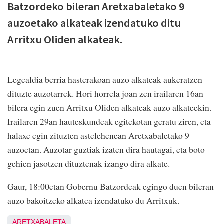
Batzordeko bileran Aretxabaletako 9
auzoetako alkateak izendatuko ditu
Arritxu Oliden alkateak.
Legealdia berria hasterakoan auzo alkateak aukeratzen
dituzte auzotarrek. Hori horrela joan zen irailaren 16an
bilera egin zuen Arritxu Oliden alkateak auzo alkateekin.
Irailaren 29an hauteskundeak egitekotan geratu ziren, eta
halaxe egin zituzten astelehenean Aretxabaletako 9
auzoetan. Auzotar guztiak izaten dira hautagai, eta boto
gehien jasotzen dituztenak izango dira alkate.
Gaur, 18:00etan Gobernu Batzordeak egingo duen bileran
auzo bakoitzeko alkatea izendatuko du Arritxuk.
ARETXABALETA