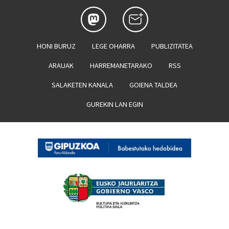
HONI BURUZ
LEGE OHARRA
PUBLIZITATEA
ARAUAK
HARREMANETARAKO
RSS
SALAKETEN KANALA
GOIENA TALDEA
GUREKIN LAN EGIN